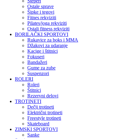
Steperi
Ostale sprave
Šipke i tegovi
Fitnes rekviziti
Pilates/joga rekviziti
Ostali fitness rekviziti
BORILAČKI SPORTOVI
Rukavice za boks i MMA
Džakovi za udaranje
Kacige i štitnici
Fokuseri
Bandažeri
Gume za zube
Suspenzori
ROLERI
Roleri
Štitnici
Rezervni delovi
TROTINETI
Dečji trotineti
Električni trotineti
Freestyle trotineti
Skateboard
ZIMSKI SPORTOVI
Sanke