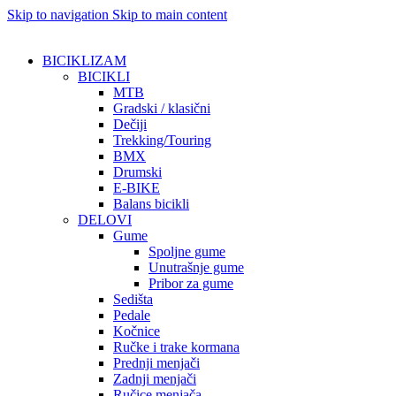
Skip to navigation
Skip to main content
BICIKLIZAM
BICIKLI
MTB
Gradski / klasični
Dečiji
Trekking/Touring
BMX
Drumski
E-BIKE
Balans bicikli
DELOVI
Gume
Spoljne gume
Unutrašnje gume
Pribor za gume
Sedišta
Pedale
Kočnice
Ručke i trake kormana
Prednji menjači
Zadnji menjači
Ručice menjača