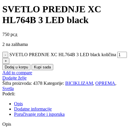
SVETLO PREDNJE XC
HL764B 3 LED black
750
рсд
2 na zalihama
SVETLO PREDNJE XC HL764B 3 LED black količina
Dodaj u korpu
Kupi sada
Add to compare
Dodajte želje
Šifra proizvoda:
4378
Kategorije:
BICIKLIZAM
,
OPREMA
,
Svetla
Podeli:
Opis
Dodatne informacije
Poručivanje robe i isporuka
Opis