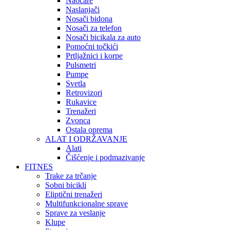
Naočare
Naslanjači
Nosači bidona
Nosači za telefon
Nosači bicikala za auto
Pomoćni točkići
Prtljažnici i korpe
Pulsmetri
Pumpe
Svetla
Retrovizori
Rukavice
Trenažeri
Zvonca
Ostala oprema
ALAT I ODRŽAVANJE
Alati
Čišćenje i podmazivanje
FITNES
Trake za trčanje
Sobni bicikli
Eliptični trenažeri
Multifunkcionalne sprave
Sprave za veslanje
Klupe