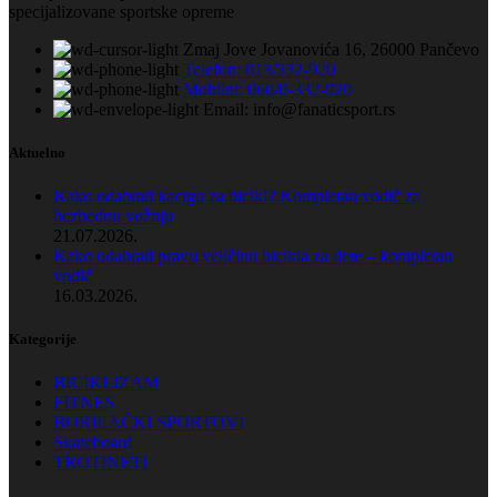
specijalizovane sportske opreme
Zmaj Jove Jovanovića 16, 26000 Pančevo
Telefon: 013/332-920
Mobilni: 060/0-332-920
Email: info@fanaticsport.rs
Aktuelno
Kako odabrati kacigu za bicikl? Kompletan vodič za
bezbednu vožnju
21.07.2026.
Kako odabrati pravu veličinu bicikla za dete – kompletan
vodič
16.03.2026.
Kategorije
BICIKLIZAM
FITNES
BORILAČKI SPORTOVI
Skateboard
TROTINETI