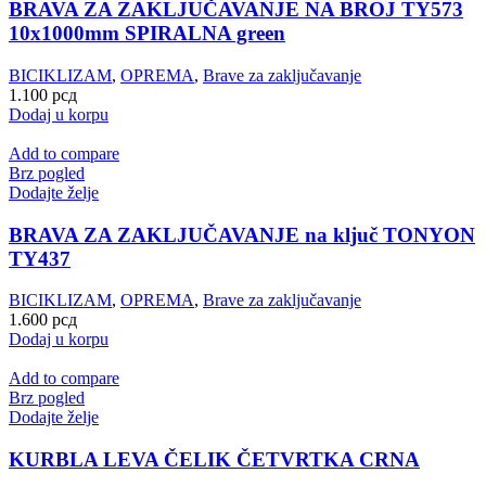
BRAVA ZA ZAKLJUČAVANJE NA BROJ TY573
10x1000mm SPIRALNA green
BICIKLIZAM
,
OPREMA
,
Brave za zaključavanje
1.100
рсд
Dodaj u korpu
Add to compare
Brz pogled
Dodajte želje
BRAVA ZA ZAKLJUČAVANJE na ključ TONYON
TY437
BICIKLIZAM
,
OPREMA
,
Brave za zaključavanje
1.600
рсд
Dodaj u korpu
Add to compare
Brz pogled
Dodajte želje
KURBLA LEVA ČELIK ČETVRTKA CRNA