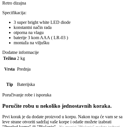
Retro dizajna
Specifikacija:
3 super bright white LED diode
konstantni način rada
otporna na vlagu
baterije 3 kom AAA ( LR-03 )
montaža na viljušku
Dodatne informacije
Težina
2 kg
Vrsta
Prednja
Tip
Baterijska
Poručivanje robe i isporuka
Poručite robu u nekoliko jednostavnih koraka.
Prvi korak je da dodate proizvod u korpu. Nakon toga će vam se sa
leve strane otvoriti sadržaj vaše korpe i odatle možete izabrati
"Pregled korpe" ili "Plaćanje".