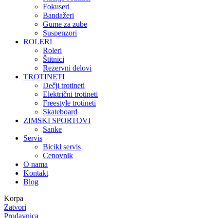
Fokuseri
Bandažeri
Gume za zube
Suspenzori
ROLERI
Roleri
Štitnici
Rezervni delovi
TROTINETI
Dečji trotineti
Električni trotineti
Freestyle trotineti
Skateboard
ZIMSKI SPORTOVI
Sanke
Servis
Bicikl servis
Cenovnik
O nama
Kontakt
Blog
Korpa
Zatvori
Prodavnica