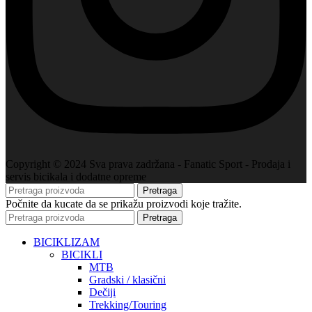
Copyright © 2024 Sva prava zadržana - Fanatic Sport - Prodaja i
servis bicikala i dodatne opreme
Pretraga
Počnite da kucate da se prikažu proizvodi koje tražite.
Pretraga
BICIKLIZAM
BICIKLI
MTB
Gradski / klasični
Dečiji
Trekking/Touring