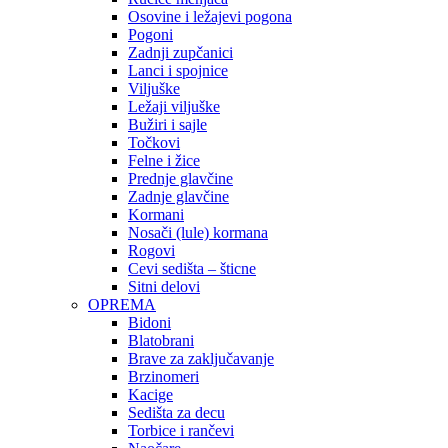
Osovine i ležajevi pogona
Pogoni
Zadnji zupčanici
Lanci i spojnice
Viljuške
Ležaji viljuške
Bužiri i sajle
Točkovi
Felne i žice
Prednje glavčine
Zadnje glavčine
Kormani
Nosači (lule) kormana
Rogovi
Cevi sedišta – šticne
Sitni delovi
OPREMA
Bidoni
Blatobrani
Brave za zaključavanje
Brzinomeri
Kacige
Sedišta za decu
Torbice i rančevi