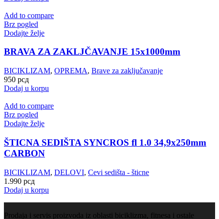
Add to compare
Brz pogled
Dodajte želje
BRAVA ZA ZAKLJČAVANJE 15x1000mm
BICIKLIZAM
,
OPREMA
,
Brave za zaključavanje
950
рсд
Dodaj u korpu
Add to compare
Brz pogled
Dodajte želje
ŠTICNA SEDIŠTA SYNCROS fl 1.0 34,9x250mm
CARBON
BICIKLIZAM
,
DELOVI
,
Cevi sedišta - šticne
1.990
рсд
Dodaj u korpu
Prodaja i servis proizvoda iz oblasti biciklizma, fitnesa i ostale