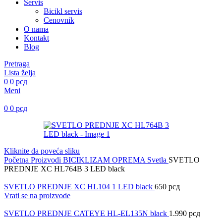
Servis
Bicikl servis
Cenovnik
O nama
Kontakt
Blog
Pretraga
Lista želja
0
0
рсд
Meni
0
0
рсд
Kliknite da poveća sliku
Početna
Proizvodi
BICIKLIZAM
OPREMA
Svetla
SVETLO
PREDNJE XC HL764B 3 LED black
SVETLO PREDNJE XC HL104 1 LED black
650
рсд
Vrati se na proizvode
SVETLO PREDNJE CATEYE HL-EL135N black
1.990
рсд