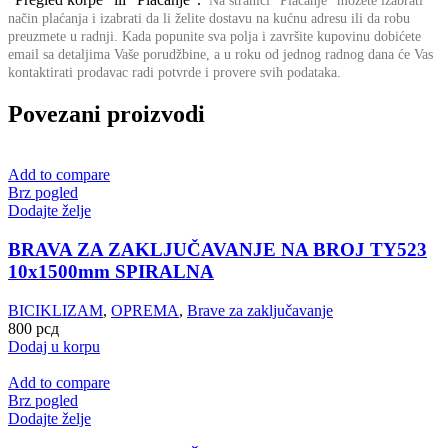
Na stranici "Plaćanje" možete izabrati
način plaćanja i izabrati da li želite dostavu na kućnu adresu ili da robu
preuzmete u radnji.
Kada popunite sva polja i završite kupovinu dobićete
email sa detaljima Vaše porudžbine,
a u roku od jednog radnog dana će Vas
kontaktirati prodavac radi potvrde i provere svih podataka.
Povezani proizvodi
Add to compare
Brz pogled
Dodajte želje
BRAVA ZA ZAKLJUČAVANJE NA BROJ TY523
10x1500mm SPIRALNA
BICIKLIZAM
,
OPREMA
,
Brave za zaključavanje
800
рсд
Dodaj u korpu
Add to compare
Brz pogled
Dodajte želje