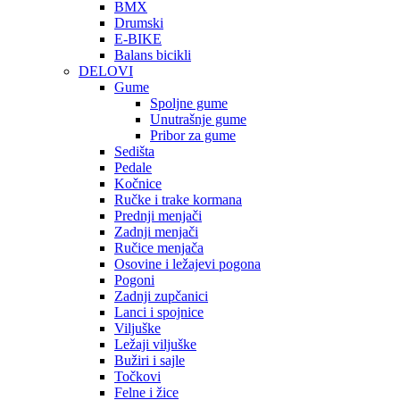
BMX
Drumski
E-BIKE
Balans bicikli
DELOVI
Gume
Spoljne gume
Unutrašnje gume
Pribor za gume
Sedišta
Pedale
Kočnice
Ručke i trake kormana
Prednji menjači
Zadnji menjači
Ručice menjača
Osovine i ležajevi pogona
Pogoni
Zadnji zupčanici
Lanci i spojnice
Viljuške
Ležaji viljuške
Bužiri i sajle
Točkovi
Felne i žice