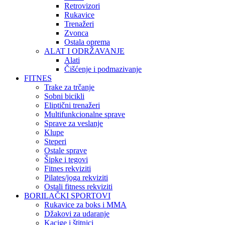
Retrovizori
Rukavice
Trenažeri
Zvonca
Ostala oprema
ALAT I ODRŽAVANJE
Alati
Čišćenje i podmazivanje
FITNES
Trake za trčanje
Sobni bicikli
Eliptični trenažeri
Multifunkcionalne sprave
Sprave za veslanje
Klupe
Steperi
Ostale sprave
Šipke i tegovi
Fitnes rekviziti
Pilates/joga rekviziti
Ostali fitness rekviziti
BORILAČKI SPORTOVI
Rukavice za boks i MMA
Džakovi za udaranje
Kacige i štitnici