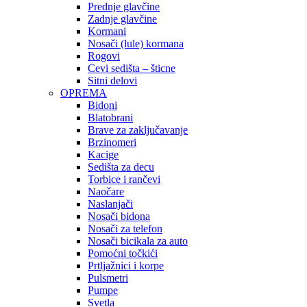
Prednje glavčine
Zadnje glavčine
Kormani
Nosači (lule) kormana
Rogovi
Cevi sedišta – šticne
Sitni delovi
OPREMA
Bidoni
Blatobrani
Brave za zaključavanje
Brzinomeri
Kacige
Sedišta za decu
Torbice i rančevi
Naočare
Naslanjači
Nosači bidona
Nosači za telefon
Nosači bicikala za auto
Pomoćni točkići
Prtljažnici i korpe
Pulsmetri
Pumpe
Svetla