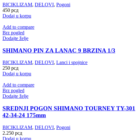
BICIKLIZAM
,
DELOVI
,
Pogoni
450
рсд
Dodaj u korpu
Add to compare
Brz pogled
Dodajte želje
SHIMANO PIN ZA LANAC 9 BRZINA 1/3
BICIKLIZAM
,
DELOVI
,
Lanci i spojnice
250
рсд
Dodaj u korpu
Add to compare
Brz pogled
Dodajte želje
SREDNJI POGON SHIMANO TOURNEY TY-301
42-34-24 175mm
BICIKLIZAM
,
DELOVI
,
Pogoni
2.250
рсд
Dodaj u korpu