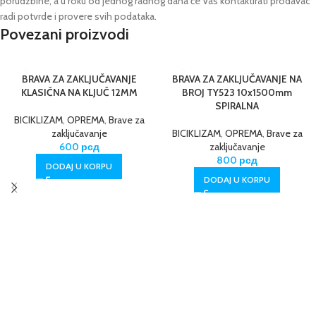
porudžbine,
a u roku od jednog radnog dana će Vas kontaktirati prodavac
radi potvrde i provere svih podataka.
Povezani proizvodi
BRAVA ZA ZAKLJUČAVANJE
BRAVA ZA ZAKLJUČAVANJE NA
KLASIČNA NA KLJUČ 12MM
BROJ TY523 10x1500mm
SPIRALNA
BICIKLIZAM
,
OPREMA
,
Brave za
zaključavanje
BICIKLIZAM
,
OPREMA
,
Brave za
600
рсд
zaključavanje
800
рсд
DODAJ U KORPU
DODAJ U KORPU