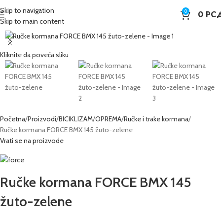
Skip to navigation
0
0
РС
Skip to main content
Kliknite da poveća sliku
Početna
Proizvodi
BICIKLIZAM
OPREMA
Ručke i trake kormana
Ručke kormana FORCE BMX 145 žuto-zelene
Vrati se na proizvode
Ručke kormana FORCE BMX 145
žuto-zelene