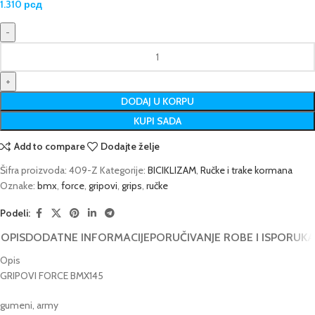
1.310
рсд
DODAJ U KORPU
KUPI SADA
Add to compare
Dodajte želje
Šifra proizvoda:
409-Z
Kategorije:
BICIKLIZAM
,
Ručke i trake kormana
Oznake:
bmx
,
force
,
gripovi
,
grips
,
ručke
Podeli:
OPIS
DODATNE INFORMACIJE
PORUČIVANJE ROBE I ISPORUKA
Opis
GRIPOVI FORCE BMX145
gumeni, army