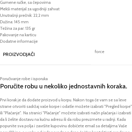
Gumene ručke, sa čepovima
Mekši materijal za ugodniji zahvat
Unutrašnji prečnik: 22,2 mm
Dužina: 145 mm
Težina za par: 135 gr
Pakovanje na karticu
Dodatne informacije
force
PROIZVODJAČI
Poručivanje robe i isporuka
Poručite robu u nekoliko jednostavnih koraka.
Prvi korak je da dodate proizvod u korpu. Nakon toga će vam se sa leve
strane otvoriti sadržaj vaše korpe i odatle možete izabrati "Pregled korpe"
ili "Plaćanje".
Na stranici "Plaćanje" možete izabrati način plaćanja i izabrati
da li želite dostavu na kućnu adresu ili da robu preuzmete u radnji.
Kada
popunite sva polja i završite kupovinu dobićete email sa detaljima Vaše