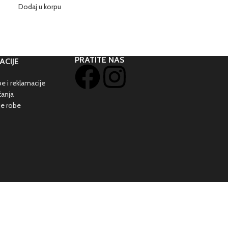
Dodaj u korpu
PRATITE NAS
ACIJE
e i reklamacije
ćanja
je robe