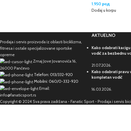
1.950
рсд
Dodaj u korpu
AKTUELNO
Prodaja i servis proizvoda iz oblasti biciklizma,
Kako odabrati kacigu
fitnesa i ostale specijalizovane sportske
vodič za bezbednu v
opreme
Zmaj Jove Jovanovića 16,
21.07.2026.
26000 Pančevo
Kako odabrati pravu v
Telefon: 013/332-920
kompletan vodič
Mobilni: 060/0-332-920
Email:
16.03.2026.
info@fanaticsport.rs
Copyright © 2024 Sva prava zadržana - Fanatic Sport - Prodaja i servis bi