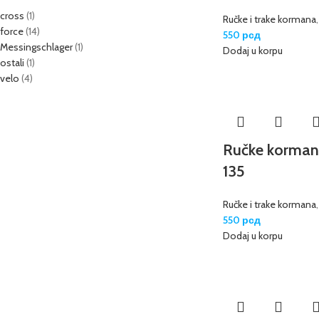
cross
(1)
Ručke i trake kormana
force
(14)
550
рсд
Messingschlager
(1)
Dodaj u korpu
ostali
(1)
velo
(4)
Ručke korma
135
Ručke i trake kormana
550
рсд
Dodaj u korpu