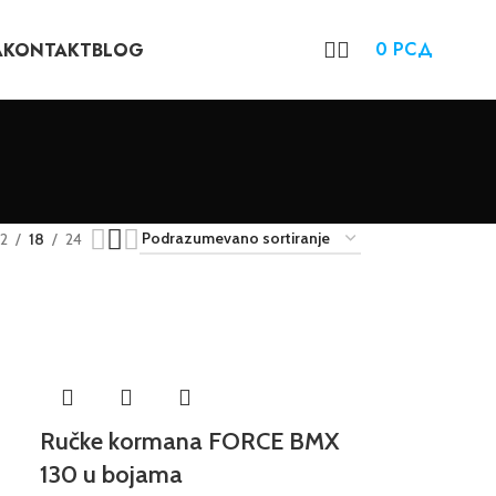
0
РСД
A
KONTAKT
BLOG
12
18
24
Ručke kormana FORCE BMX
130 u bojama