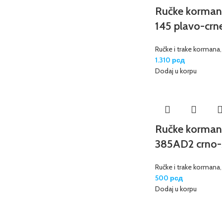
Ručke korma
145 plavo-crn
Ručke i trake kormana
1.310
рсд
Dodaj u korpu
Ručke korman
385AD2 crno-
Ručke i trake kormana
500
рсд
Dodaj u korpu