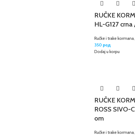
RUČKE KORM
HL-G127 crna 
Ručke i trake kormana
350
рсд
Dodaj u korpu
RUČKE KORM
ROSS SIVO-C
om
Ručke i trake kormana