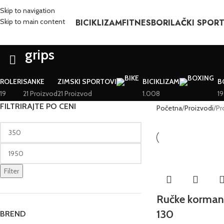
Skip to navigation
BICIKLIZAM
FITNES
BORILAČKI SPOR
Skip to main content
grips
ROLERI
SANKE
ZIMSKI SPORTOVI
BICIKLIZAM
B
19
21 Proizvod
21 Proizvod
1.008
19
FILTRIRAJTE PO CENI
Početna
Proizvodi
Pr
Filter
Ručke korma
130
BREND