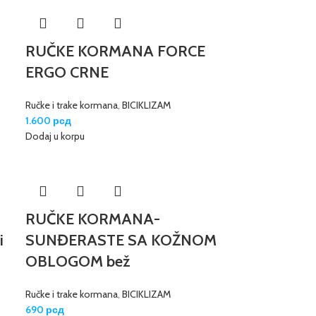
RUČKE KORMANA FORCE
ERGO CRNE
Ručke i trake kormana
,
BICIKLIZAM
1.600
рсд
Dodaj u korpu
RUČKE KORMANA-
i
SUNĐERASTE SA KOŽNOM
OBLOGOM bež
Ručke i trake kormana
,
BICIKLIZAM
690
рсд