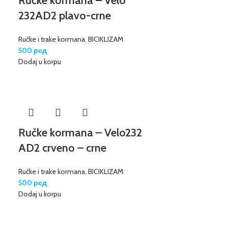
Ručke kormana – Velo
232AD2 plavo-crne
Ručke i trake kormana
,
BICIKLIZAM
500
рсд
Dodaj u korpu
Ručke kormana – Velo232
AD2 crveno – crne
Ručke i trake kormana
,
BICIKLIZAM
500
рсд
Dodaj u korpu