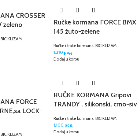
ANA CROSSER
Ručke kormana FORCE BMX
/ zeleno
145 žuto-zelene
,
BICIKLIZAM
Ručke i trake kormana
,
BICIKLIZAM
1.310
рсд
Dodaj u korpu
RUČKE KORMANA Gripovi
ANA FORCE
TRANDY , silikonski, crno-siv
RNE,sa LOCK-
Ručke i trake kormana
,
BICIKLIZAM
1.100
рсд
Dodaj u korpu
,
BICIKLIZAM