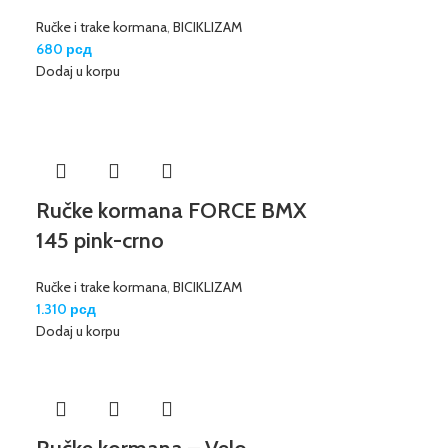
Ručke i trake kormana
,
BICIKLIZAM
680
рсд
Dodaj u korpu
Ručke kormana FORCE BMX
145 pink-crno
Ručke i trake kormana
,
BICIKLIZAM
1.310
рсд
Dodaj u korpu