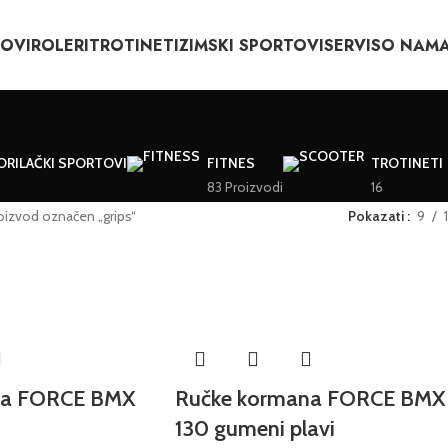
TOVI
ROLERI
TROTINETI
ZIMSKI SPORTOVI
SERVIS
O NAM
ORILAČKI SPORTOVI
FITNES
TROTINETI
83 Proizvodi
16
oizvod označen „grips“
Pokazati
9
na FORCE BMX
Ručke kormana FORCE BMX
130 gumeni plavi