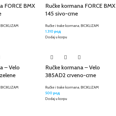
na FORCE BMX
Ručke kormana FORCE BMX
e
145 sivo-crne
,
BICIKLIZAM
Ručke i trake kormana
,
BICIKLIZAM
1.310
рсд
Dodaj u korpu
a – Velo
Ručke kormana – Velo
zelene
385AD2 crveno-crne
,
BICIKLIZAM
Ručke i trake kormana
,
BICIKLIZAM
500
рсд
Dodaj u korpu