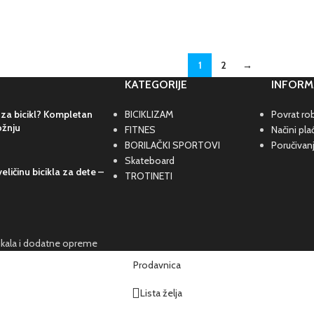
1
2
→
KATEGORIJE
INFORM
 za bicikl? Kompletan
BICIKLIZAM
Povrat rob
ožnju
FITNES
Načini pla
BORILAČKI SPORTOVI
Poručivan
Skateboard
eličinu bicikla za dete –
TROTINETI
cikala i dodatne opreme
Prodavnica
Lista želja