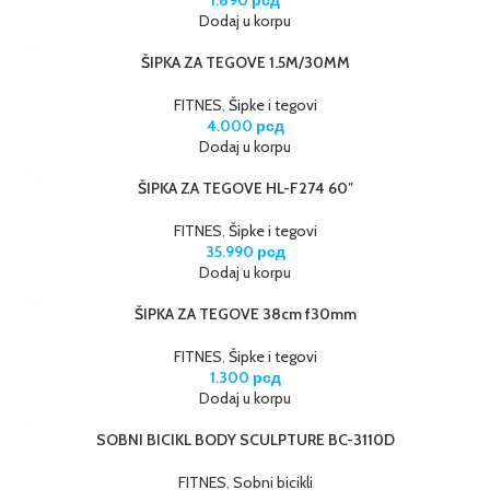
1.890
рсд
Dodaj u korpu
ŠIPKA ZA TEGOVE 1.5M/30MM
FITNES
,
Šipke i tegovi
4.000
рсд
Dodaj u korpu
ŠIPKA ZA TEGOVE HL-F274 60″
FITNES
,
Šipke i tegovi
35.990
рсд
Dodaj u korpu
ŠIPKA ZA TEGOVE 38cm f30mm
FITNES
,
Šipke i tegovi
1.300
рсд
Dodaj u korpu
SOBNI BICIKL BODY SCULPTURE BC-3110D
FITNES
,
Sobni bicikli