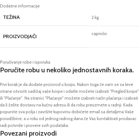
Dodatne informacije
TEŽINA
2 kg
capriolo
PROIZVODJAČI
Poručivanje robe i isporuka
Poručite robu u nekoliko jednostavnih koraka.
Prvi korak je da dodate proizvod u korpu. Nakon toga će vam se sa leve
strane otvoriti sadržaj vaše korpe i odatle možete izabrati "Pregled korpe"
ili "Plaćanje".
Na stranici "Plaćanje" možete izabrati način plaćanja i izabrati
da li želite dostavu na kućnu adresu ili da robu preuzmete u radnji.
Kada
popunite sva polja i završite kupovinu dobićete email sa detaljima Vaše
porudžbine,
a u roku od jednog radnog dana će Vas kontaktirati prodavac
radi potvrde i provere svih podataka.
Povezani proizvodi