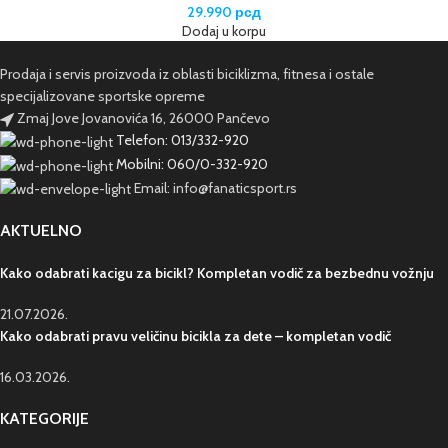
29.990
рсд
Dodaj u korpu
Prodaja i servis proizvoda iz oblasti biciklizma, fitnesa i ostale
specijalizovane sportske opreme
Zmaj Jove Jovanovića 16, 26000 Pančevo
Telefon: 013/332-920
Mobilni: 060/0-332-920
Email: info@fanaticsport.rs
AKTUELNO
Kako odabrati kacigu za bicikl? Kompletan vodič za bezbednu vožnju
21.07.2026.
Kako odabrati pravu veličinu bicikla za dete – kompletan vodič
16.03.2026.
KATEGORIJE