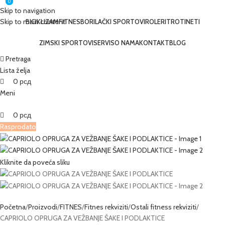
0
0
0
Skip to navigation
Skip to main content
BICIKLIZAM
FITNES
BORILAČKI SPORTOVI
ROLERI
TROTINETI
ZIMSKI SPORTOVI
SERVIS
O NAMA
KONTAKT
BLOG
Pretraga
Lista želja
0
рсд
Meni
0
рсд
Rasprodato
Kliknite da poveća sliku
Početna
Proizvodi
FITNES
Fitnes rekviziti
Ostali fitness rekviziti
CAPRIOLO OPRUGA ZA VEŽBANJE ŠAKE I PODLAKTICE