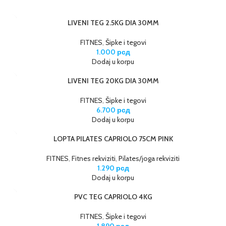
LIVENI TEG 2.5KG DIA 30MM
FITNES
,
Šipke i tegovi
1.000
рсд
Dodaj u korpu
LIVENI TEG 20KG DIA 30MM
FITNES
,
Šipke i tegovi
6.700
рсд
Dodaj u korpu
LOPTA PILATES CAPRIOLO 75CM PINK
FITNES
,
Fitnes rekviziti
,
Pilates/joga rekviziti
1.290
рсд
Dodaj u korpu
PVC TEG CAPRIOLO 4KG
FITNES
,
Šipke i tegovi