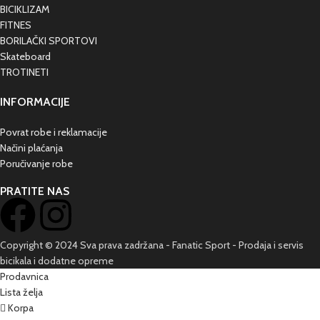
BICIKLIZAM
FITNES
BORILAČKI SPORTOVI
Skateboard
TROTINETI
INFORMACIJE
Povrat robe i reklamacije
Načini plaćanja
Poručivanje robe
PRATITE NAS
Copyright © 2024 Sva prava zadržana - Fanatic Sport - Prodaja i servis
bicikala i dodatne opreme
Prodavnica
Lista želja
Korpa