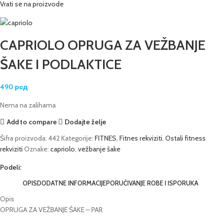
Vrati se na proizvode
CAPRIOLO OPRUGA ZA VEŽBANJE
ŠAKE I PODLAKTICE
490
рсд
Nema na zalihama
Add to compare
Dodajte želje
Šifra proizvoda:
442
Kategorije:
FITNES
,
Fitnes rekviziti
,
Ostali fitness
rekviziti
Oznake:
capriolo
,
vežbanje šake
Podeli:
OPIS
DODATNE INFORMACIJE
PORUČIVANJE ROBE I ISPORUKA
Opis
OPRUGA ZA VEŽBANJE ŠAKE – PAR