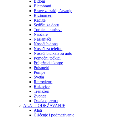
Bidoni
Blatobrani
Brave za zaključavanje
Brzinomeri
Kacige
Sedišta za decu
Torbice i rančevi
Naočare
Naslanjači
Nosači bidona
Nosači za telefon
Nosači bicikala za auto
Pomoćni točkići
Prtljažnici i korpe
Pulsmetri
Pumpe
Svetla
Retrovizori
Rukavice
Trenažeri
Zvonca
Ostala oprema
ALAT I ODRŽAVANJE
Alati
Čišćenje i podmazivanje