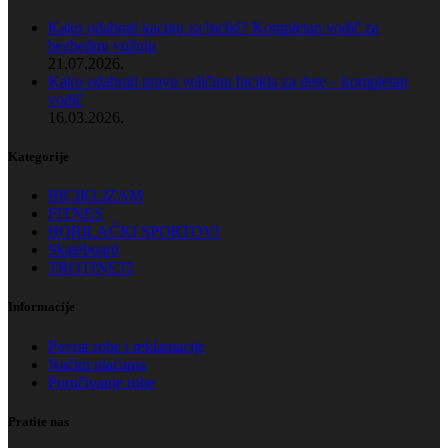
Kako odabrati kacigu za bicikl? Kompletan vodič za
bezbednu vožnju
21.07.2026.
Kako odabrati pravu veličinu bicikla za dete – kompletan
vodič
16.03.2026.
Kategorije
BICIKLIZAM
FITNES
BORILAČKI SPORTOVI
Skateboard
TROTINETI
Informacije
Povrat robe i reklamacije
Načini plaćanja
Poručivanje robe
Pratite nas