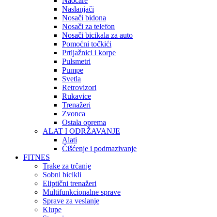
Naočare
Naslanjači
Nosači bidona
Nosači za telefon
Nosači bicikala za auto
Pomoćni točkići
Prtljažnici i korpe
Pulsmetri
Pumpe
Svetla
Retrovizori
Rukavice
Trenažeri
Zvonca
Ostala oprema
ALAT I ODRŽAVANJE
Alati
Čišćenje i podmazivanje
FITNES
Trake za trčanje
Sobni bicikli
Eliptični trenažeri
Multifunkcionalne sprave
Sprave za veslanje
Klupe