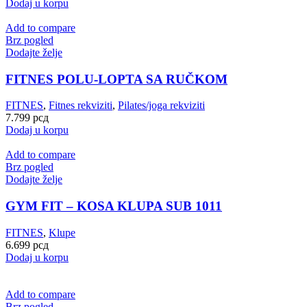
Dodaj u korpu
Add to compare
Brz pogled
Dodajte želje
FITNES POLU-LOPTA SA RUČKOM
FITNES
,
Fitnes rekviziti
,
Pilates/joga rekviziti
7.799
рсд
Dodaj u korpu
Add to compare
Brz pogled
Dodajte želje
GYM FIT – KOSA KLUPA SUB 1011
FITNES
,
Klupe
6.699
рсд
Dodaj u korpu
Add to compare
Brz pogled