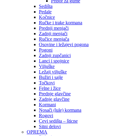
Pribor za gume
Sedišta
Pedale
Kočnice
Ručke i trake kormana
Prednji menjači
Zadnji menjači
Ručice menjača
Osovine i ležajevi pogona
Pogoni
Zadnji zupčanici
Lanci i spojnice
Viljuške
Ležaji viljuške
Bužiri i sajle
Točkovi
Felne i žice
Prednje glavčine
Zadnje glavčine
Kormani
Nosači (lule) kormana
Rogovi
Cevi sedišta – šticne
Sitni delovi
OPREMA