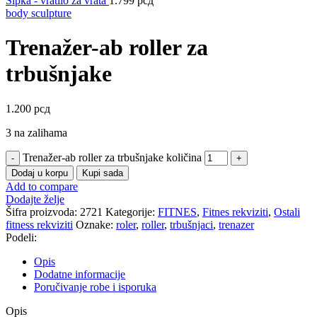
Šipka - vratilo za vrata
1.799
рсд
body sculpture
Trenažer-ab roller za
trbušnjake
1.200
рсд
3 na zalihama
Trenažer-ab roller za trbušnjake količina
Dodaj u korpu
Kupi sada
Add to compare
Dodajte želje
Šifra proizvoda:
2721
Kategorije:
FITNES
,
Fitnes rekviziti
,
Ostali
fitness rekviziti
Oznake:
roler
,
roller
,
trbušnjaci
,
trenazer
Podeli:
Opis
Dodatne informacije
Poručivanje robe i isporuka
Opis