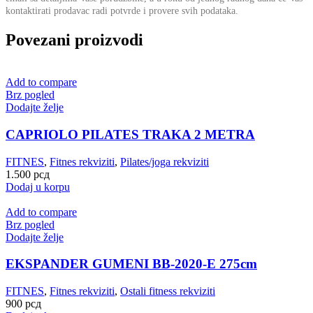
kontaktirati prodavac radi potvrde i provere svih podataka.
Povezani proizvodi
Add to compare
Brz pogled
Dodajte želje
CAPRIOLO PILATES TRAKA 2 METRA
FITNES
,
Fitnes rekviziti
,
Pilates/joga rekviziti
1.500
рсд
Dodaj u korpu
Add to compare
Brz pogled
Dodajte želje
EKSPANDER GUMENI BB-2020-E 275cm
FITNES
,
Fitnes rekviziti
,
Ostali fitness rekviziti
900
рсд