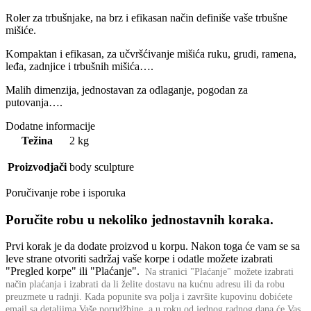
Roler za trbušnjake, na brz i efikasan način definiše vaše trbušne
mišiće.
Kompaktan i efikasan, za učvršćivanje mišića ruku, grudi, ramena,
leđa, zadnjice i trbušnih mišića….
Malih dimenzija, jednostavan za odlaganje, pogodan za
putovanja….
Dodatne informacije
Težina
2 kg
Proizvodjači
body sculpture
Poručivanje robe i isporuka
Poručite robu u nekoliko jednostavnih koraka.
Prvi korak je da dodate proizvod u korpu. Nakon toga će vam se sa
leve strane otvoriti sadržaj vaše korpe i odatle možete izabrati
"Pregled korpe" ili "Plaćanje".
Na stranici "Plaćanje" možete izabrati
način plaćanja i izabrati da li želite dostavu na kućnu adresu ili da robu
preuzmete u radnji.
Kada popunite sva polja i završite kupovinu dobićete
email sa detaljima Vaše porudžbine,
a u roku od jednog radnog dana će Vas