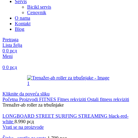
Servis
Bicikl servis
Cenovnik
O nama
Kontakt
Blog
Pretraga
Lista želja
0
0
рсд
Meni
0
0
рсд
Kliknite da poveća sliku
Početna
Proizvodi
FITNES
Fitnes rekviziti
Ostali fitness rekviziti
Trenažer-ab roller za trbušnjake
LONGBOARD STREET SURFING STREAMING black-red-
white
8.990
рсд
Vrati se na proizvode