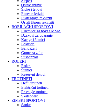
Steperi
Ostale sprave
Šipke i tegovi
Fitnes rekviziti
Pilates/joga rekviziti
Ostali fitness rekviziti
BORILAČKI SPORTOVI
Rukavice za boks i MMA
Džakovi za udaranje
Kacige i štitnici
Fokuseri
Bandažeri
Gume za zube
Suspenzori
ROLERI
Roleri
Štitnici
Rezervni delovi
TROTINETI
Dečji trotineti
Električni trotineti
Freestyle trotineti
Skateboard
ZIMSKI SPORTOVI
Sanke