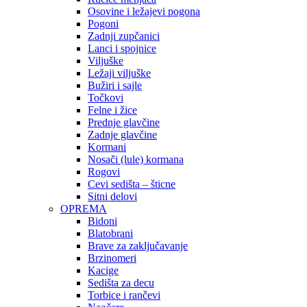
Osovine i ležajevi pogona
Pogoni
Zadnji zupčanici
Lanci i spojnice
Viljuške
Ležaji viljuške
Bužiri i sajle
Točkovi
Felne i žice
Prednje glavčine
Zadnje glavčine
Kormani
Nosači (lule) kormana
Rogovi
Cevi sedišta – šticne
Sitni delovi
OPREMA
Bidoni
Blatobrani
Brave za zaključavanje
Brzinomeri
Kacige
Sedišta za decu
Torbice i rančevi