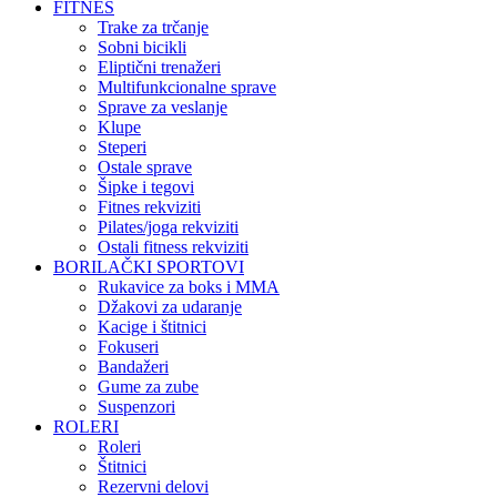
FITNES
Trake za trčanje
Sobni bicikli
Eliptični trenažeri
Multifunkcionalne sprave
Sprave za veslanje
Klupe
Steperi
Ostale sprave
Šipke i tegovi
Fitnes rekviziti
Pilates/joga rekviziti
Ostali fitness rekviziti
BORILAČKI SPORTOVI
Rukavice za boks i MMA
Džakovi za udaranje
Kacige i štitnici
Fokuseri
Bandažeri
Gume za zube
Suspenzori
ROLERI
Roleri
Štitnici
Rezervni delovi