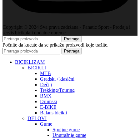
Copyright © 2024 Sva prava zadržana - Fanatic Sport - Prodaja i
servis bicikala i dodatne opreme
Pretraga
Počnite da kucate da se prikažu proizvodi koje tražite.
Pretraga
BICIKLIZAM
BICIKLI
MTB
Gradski / klasični
Dečiji
Trekking/Touring
BMX
Drumski
E-BIKE
Balans bicikli
DELOVI
Gume
Spoljne gume
Unutrašnje gume