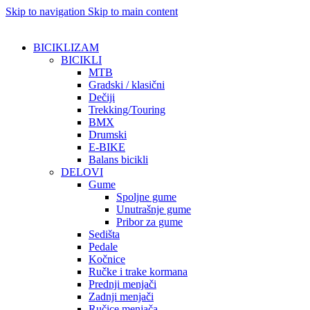
Skip to navigation
Skip to main content
BICIKLIZAM
BICIKLI
MTB
Gradski / klasični
Dečiji
Trekking/Touring
BMX
Drumski
E-BIKE
Balans bicikli
DELOVI
Gume
Spoljne gume
Unutrašnje gume
Pribor za gume
Sedišta
Pedale
Kočnice
Ručke i trake kormana
Prednji menjači
Zadnji menjači
Ručice menjača