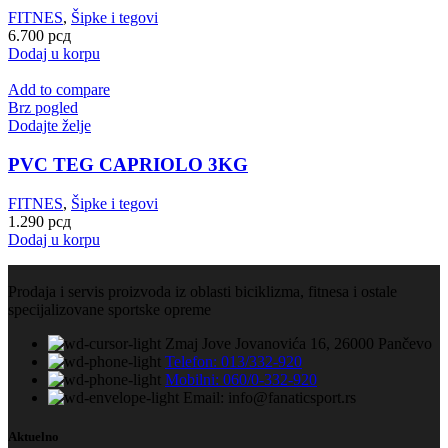
FITNES
,
Šipke i tegovi
6.700
рсд
Dodaj u korpu
Add to compare
Brz pogled
Dodajte želje
PVC TEG CAPRIOLO 3KG
FITNES
,
Šipke i tegovi
1.290
рсд
Dodaj u korpu
Prodaja i servis proizvoda iz oblasti biciklizma, fitnesa i ostale
specijalizovane sportske opreme
Zmaj Jove Jovanovića 16, 26000 Pančevo
Telefon: 013/332-920
Mobilni: 060/0-332-920
Email: info@fanaticsport.rs
Aktuelno