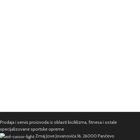
Prodaja i servis proizvoda iz oblasti biciklizma, fitnesa i ostale
specijalizovane sportske opreme
Zmaj Jove Jovanovića 16, 26000 Pančevo