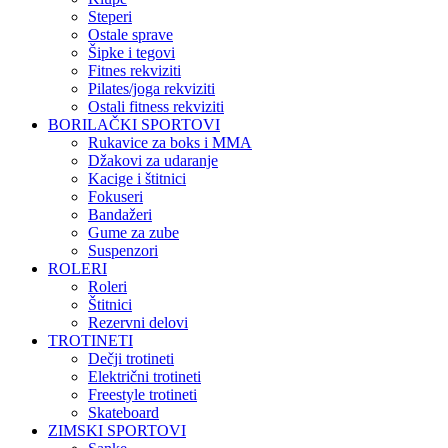
Steperi
Ostale sprave
Šipke i tegovi
Fitnes rekviziti
Pilates/joga rekviziti
Ostali fitness rekviziti
BORILAČKI SPORTOVI
Rukavice za boks i MMA
Džakovi za udaranje
Kacige i štitnici
Fokuseri
Bandažeri
Gume za zube
Suspenzori
ROLERI
Roleri
Štitnici
Rezervni delovi
TROTINETI
Dečji trotineti
Električni trotineti
Freestyle trotineti
Skateboard
ZIMSKI SPORTOVI