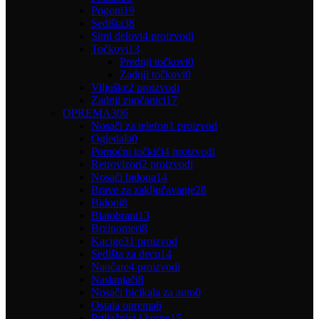
Pogoni
19
Sedišta
38
Sitni delovi
4 proizvodi
Točkovi
13
Prednji točkovi
0
Zadnji točkovi
0
Viljuške
2 proizvodi
Zadnji zupčanici
17
OPREMA
306
Nosači za telefon
1 proizvod
Ogledala
0
Pomoćni točkići
4 proizvodi
Retrovizori
2 proizvodi
Nosači bidona
14
Brave za zaključavanje
28
Bidoni
8
Blatobrani
13
Brzinomeri
8
Kacige
31 proizvod
Sedišta za decu
14
Naočare
4 proizvodi
Naslanjači
8
Nosači bicikala za auto
0
Ostala oprema
6
Prtljažnici i korpe
15