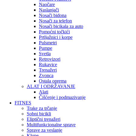
Naočare
Naslanjači
Nosači bidona
Nosači za telefon
Nosači bicikala za auto
Pomoćni točkići
Prtljažnici i korpe
Pulsmetri
Pumpe
Svetla
Retrovizori
Rukavice
Trenažeri
Zvonca
Ostala oprema
ALAT I ODRŽAVANJE
Alati
Čišćenje i podmazivanje
FITNES
Trake za trčanje
Sobni bicikli
Eliptični trenažeri
Multifunkcionalne sprave
Sprave za veslanje
Klupe