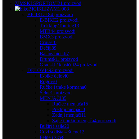
ZIMSKI SPORTOVI
21 proizvod
BICIKLIZAM
1.008
BICIKLI
184 proizvodi
E-BIKE
2 proizvodi
Trekking/Touring
13
MTB
44 proizvodi
BMX
3 proizvodi
Cruiser
0
Dečiji
89
Balans bicikli
7
Drumski
1 proizvod
Gradski / klasični
24 proizvodi
DELOVI
492 proizvodi
E-bike delovi
0
Rogovi
0
Ručke i trake kormana
0
Šelne
1 proizvod
MENJAČI
35
Ručice menjača
15
Prednji menjači
0
Zadnji menjači
11
Sajle i bužiri menjača
4 proizvodi
Bužiri i sajle
20
Cevi sedišta – šticne
12
Felne i žice
8