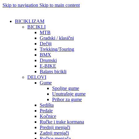
Skip to navigation
Skip to main content
BICIKLIZAM
BICIKLI
MTB
Gradski / klasični
Dečiji
Trekking/Touring
BMX
Drumski
E-BIKE
Balans bicikli
DELOVI
Gume
Spoljne gume
Unutrašnje gume
Pribor za gume
Sedišta
Pedale
Kočnice
Ručke i trake kormana
Prednji menjači
Zadnji menjači
Ručice menjača