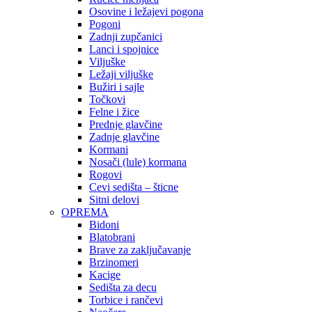
Osovine i ležajevi pogona
Pogoni
Zadnji zupčanici
Lanci i spojnice
Viljuške
Ležaji viljuške
Bužiri i sajle
Točkovi
Felne i žice
Prednje glavčine
Zadnje glavčine
Kormani
Nosači (lule) kormana
Rogovi
Cevi sedišta – šticne
Sitni delovi
OPREMA
Bidoni
Blatobrani
Brave za zaključavanje
Brzinomeri
Kacige
Sedišta za decu
Torbice i rančevi