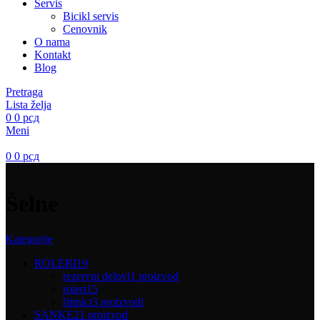
Servis
Bicikl servis
Cenovnik
O nama
Kontakt
Blog
Pretraga
Lista želja
0
0
рсд
Meni
0
0
рсд
Šelne
Kategorije
ROLERI
19
rezervni delovi
1 proizvod
roleri
15
štitnici
3 proizvodi
SANKE
21 proizvod