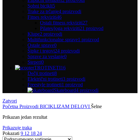
Eliptični trenažeri
2 proizvodi
Sobni bicikli
5
Trake za trčanje
4 proizvodi
Fitnes rekviziti
46
Ostali fitness rekviziti
27
Pilates/joga rekviziti
21 proizvod
Klupe
2 proizvodi
Multifunkcionalne sprave
1 proizvod
Ostale sprave
0
Šipke i tegovi
24 proizvodi
Sprave za veslanje
0
Steperi
0
TROTINETI
16
Dečji trotineti
8
Električni trotineti
3 proizvodi
Freestyle trotineti
1 proizvod
Skateboard
4 proizvodi
Zatvori
Početna
Proizvodi
BICIKLIZAM
DELOVI
Šelne
Prikazan jedan rezultat
Prikazuje traka
Pokazati
9
12
18
24