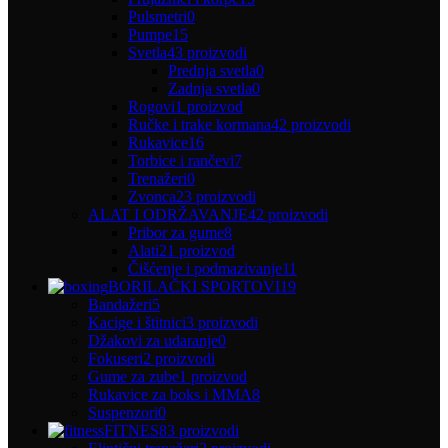
Pulsmetri
0
Pumpe
15
Svetla
43 proizvodi
Prednja svetla
0
Zadnja svetla
0
Rogovi
1 proizvod
Ručke i trake kormana
42 proizvodi
Rukavice
16
Torbice i rančevi
7
Trenažeri
0
Zvonca
23 proizvodi
ALAT I ODRŽAVANJE
42 proizvodi
Pribor za gume
8
Alati
21 proizvod
Čišćenje i podmazivanje
11
BORILAČKI SPORTOVI
19
Bandažeri
5
Kacige i štitnici
3 proizvodi
Džakovi za udaranje
0
Fokuseri
2 proizvodi
Gume za zube
1 proizvod
Rukavice za boks i MMA
8
Suspenzori
0
FITNES
83 proizvodi