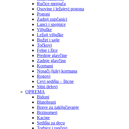
Ručice menjača
Osovine i ležajevi pogona
Pogoni
Zadnji zupčanici
Lanci i spojnice
Viljuške
Ležaji viljuške
Bužiri i sajle
Točkovi
Felne i žice
Prednje glavčine
Zadnje glavčine
Kormani
Nosači (lule) kormana
Rogovi
Cevi sedišta – šticne
Sitni delovi
OPREMA
Bidoni
Blatobrani
Brave za zaključavanje
Brzinomeri
Kacige
Sedišta za decu
Torbice i rančevi