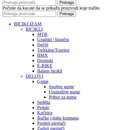
Pretraga
Počnite da kucate da se prikažu proizvodi koje tražite.
Pretraga
BICIKLIZAM
BICIKLI
MTB
Gradski / klasični
Dečiji
Trekking/Touring
BMX
Drumski
E-BIKE
Balans bicikli
DELOVI
Gume
Spoljne gume
Unutrašnje gume
Pribor za gume
Sedišta
Pedale
Kočnice
Ručke i trake kormana
Prednji menjači
Zadnji menjači