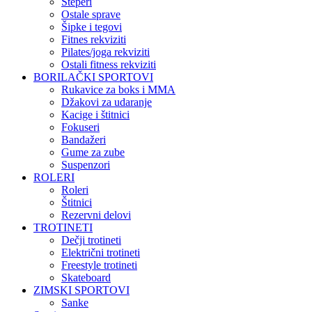
Steperi
Ostale sprave
Šipke i tegovi
Fitnes rekviziti
Pilates/joga rekviziti
Ostali fitness rekviziti
BORILAČKI SPORTOVI
Rukavice za boks i MMA
Džakovi za udaranje
Kacige i štitnici
Fokuseri
Bandažeri
Gume za zube
Suspenzori
ROLERI
Roleri
Štitnici
Rezervni delovi
TROTINETI
Dečji trotineti
Električni trotineti
Freestyle trotineti
Skateboard
ZIMSKI SPORTOVI
Sanke