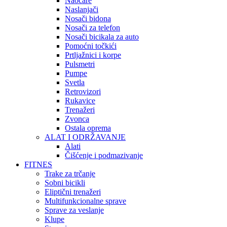
Naočare
Naslanjači
Nosači bidona
Nosači za telefon
Nosači bicikala za auto
Pomoćni točkići
Prtljažnici i korpe
Pulsmetri
Pumpe
Svetla
Retrovizori
Rukavice
Trenažeri
Zvonca
Ostala oprema
ALAT I ODRŽAVANJE
Alati
Čišćenje i podmazivanje
FITNES
Trake za trčanje
Sobni bicikli
Eliptični trenažeri
Multifunkcionalne sprave
Sprave za veslanje
Klupe