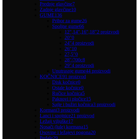
Prednje glavčine
7
Zadnje glavčine
10
GUME
136
Pribor za gume
26
Spoljne gume
66
12",14",16",18"
2 proizvodi
20"
0
24"
4 proizvodi
26"
10
27,5"
0
28"/700c
8
29"
4 proizvodi
Unutrasnje gume
44 proizvodi
KOČNICE
91 proizvod
Disk kočnice
0
Ostale kočnice
0
Ručice kočnica
5
Paknovi i pločice
15
Sajle i bužiri kočnica
3 proizvodi
Kormani
3 proizvodi
Lanci i spojnice
21 proizvod
Ležaji viljuške
17
Nosači (lule) kormana
15
Osovine i ležajevi pogona
20
Pedale
29