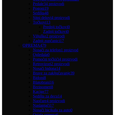
Pedale
34 proizvodi
Pogoni
19
Sedišta
48
Sitni delovi
4 proizvodi
Točkovi
13
Prednji točkovi
0
Zadnji točkovi
0
Viljuške
2 proizvodi
Zadnji zupčanici
17
OPREMA
479
Nosači za telefon
1 proizvod
Ogledala
0
Pomoćni točkići
4 proizvodi
Retrovizori
2 proizvodi
Nosači bidona
14
Brave za zaključavanje
39
Bidoni
8
Blatobrani
16
Brzinomeri
8
Kacige
77
Sedišta za decu
14
Naočare
4 proizvodi
Naslanjači
17
Nosači bicikala za auto
0
Ostala oprema
6