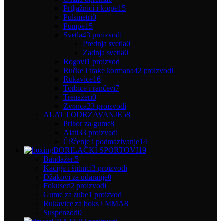
Prtljažnici i korpe
15
Pulsmetri
0
Pumpe
15
Svetla
43 proizvodi
Prednja svetla
0
Zadnja svetla
0
Rogovi
1 proizvod
Ručke i trake kormana
42 proizvodi
Rukavice
16
Torbice i rančevi
7
Trenažeri
0
Zvonca
23 proizvodi
ALAT I ODRŽAVANJE
58
Pribor za gume
8
Alati
33 proizvodi
Čišćenje i podmazivanje
14
BORILAČKI SPORTOVI
19
Bandažeri
5
Kacige i štitnici
3 proizvodi
Džakovi za udaranje
0
Fokuseri
2 proizvodi
Gume za zube
1 proizvod
Rukavice za boks i MMA
8
Suspenzori
0