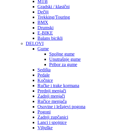
MTB
Gradski / klasični
Dečiji
Trekking/Touring
BMX
Drumski
E-BIKE
Balans bicikli
DELOVI
Gume
Spoljne gume
Unutrašnje gume
Pribor za gume
Sedišta
Pedale
Kočnice
Ručke i trake kormana
Prednji menjači
Zadnji menjači
Ručice menjača
Osovine i ležajevi pogona
Pogoni
Zadnji zupčanici
Lanci i spojnice
Viljuške