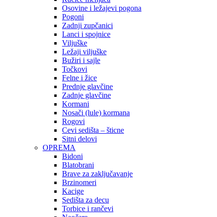
Osovine i ležajevi pogona
Pogoni
Zadnji zupčanici
Lanci i spojnice
Viljuške
Ležaji viljuške
Bužiri i sajle
Točkovi
Felne i žice
Prednje glavčine
Zadnje glavčine
Kormani
Nosači (lule) kormana
Rogovi
Cevi sedišta – šticne
Sitni delovi
OPREMA
Bidoni
Blatobrani
Brave za zaključavanje
Brzinomeri
Kacige
Sedišta za decu
Torbice i rančevi