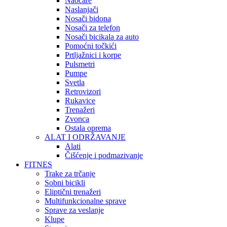
Naočare
Naslanjači
Nosači bidona
Nosači za telefon
Nosači bicikala za auto
Pomoćni točkići
Prtljažnici i korpe
Pulsmetri
Pumpe
Svetla
Retrovizori
Rukavice
Trenažeri
Zvonca
Ostala oprema
ALAT I ODRŽAVANJE
Alati
Čišćenje i podmazivanje
FITNES
Trake za trčanje
Sobni bicikli
Eliptični trenažeri
Multifunkcionalne sprave
Sprave za veslanje
Klupe