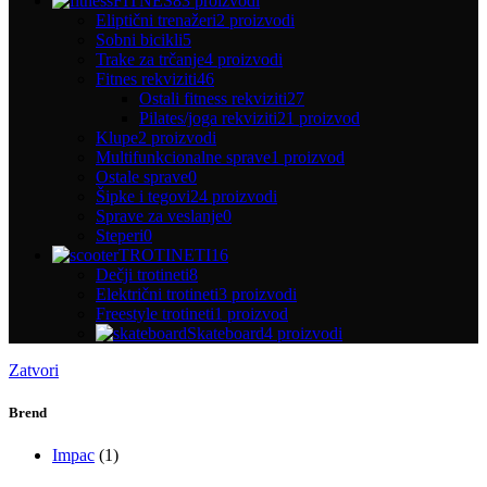
FITNES
83 proizvodi
Eliptični trenažeri
2 proizvodi
Sobni bicikli
5
Trake za trčanje
4 proizvodi
Fitnes rekviziti
46
Ostali fitness rekviziti
27
Pilates/joga rekviziti
21 proizvod
Klupe
2 proizvodi
Multifunkcionalne sprave
1 proizvod
Ostale sprave
0
Šipke i tegovi
24 proizvodi
Sprave za veslanje
0
Steperi
0
TROTINETI
16
Dečji trotineti
8
Električni trotineti
3 proizvodi
Freestyle trotineti
1 proizvod
Skateboard
4 proizvodi
Zatvori
Brend
Impac
(1)