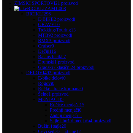
ZIMSKI SPORTOVI
21 proizvod
BICIKLIZAM
1.008
BICIKLI
296
E-BIKE
2 proizvodi
GRAVEL
0
Trekking/Touring
13
MTB
92 proizvodi
BMX
3 proizvodi
Cruiser
0
Dečiji
116
Balans bicikli
7
Drumski
1 proizvod
Gradski / klasični
24 proizvodi
DELOVI
492 proizvodi
E-bike delovi
0
Rogovi
0
Ručke i trake kormana
0
Šelne
1 proizvod
MENJAČI
35
Ručice menjača
15
Prednji menjači
0
Zadnji menjači
11
Sajle i bužiri menjača
4 proizvodi
Bužiri i sajle
20
Cevi sedišta – šticne
12