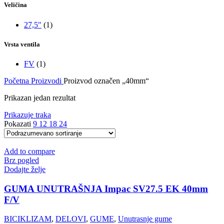
Veličina
27,5"
(1)
Vrsta ventila
FV
(1)
Početna
Proizvodi
Proizvod označen „40mm“
Prikazan jedan rezultat
Prikazuje traka
Pokazati
9
12
18
24
Add to compare
Brz pogled
Dodajte želje
GUMA UNUTRAŠNJA Impac SV27.5 EK 40mm
F/V
BICIKLIZAM
,
DELOVI
,
GUME
,
Unutrasnje gume