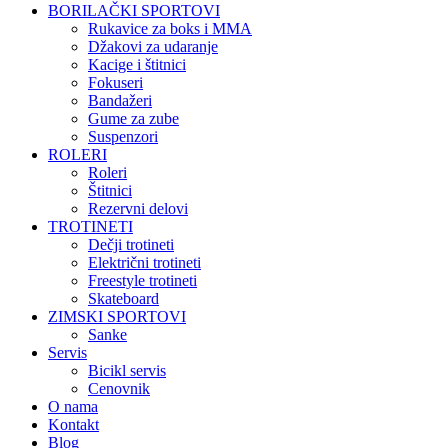
BORILAČKI SPORTOVI
Rukavice za boks i MMA
Džakovi za udaranje
Kacige i štitnici
Fokuseri
Bandažeri
Gume za zube
Suspenzori
ROLERI
Roleri
Štitnici
Rezervni delovi
TROTINETI
Dečji trotineti
Električni trotineti
Freestyle trotineti
Skateboard
ZIMSKI SPORTOVI
Sanke
Servis
Bicikl servis
Cenovnik
O nama
Kontakt
Blog