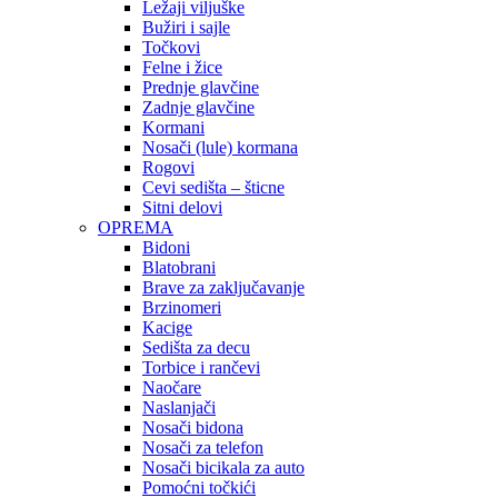
Ležaji viljuške
Bužiri i sajle
Točkovi
Felne i žice
Prednje glavčine
Zadnje glavčine
Kormani
Nosači (lule) kormana
Rogovi
Cevi sedišta – šticne
Sitni delovi
OPREMA
Bidoni
Blatobrani
Brave za zaključavanje
Brzinomeri
Kacige
Sedišta za decu
Torbice i rančevi
Naočare
Naslanjači
Nosači bidona
Nosači za telefon
Nosači bicikala za auto
Pomoćni točkići