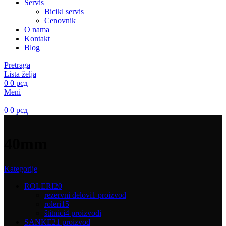
Servis
Bicikl servis
Cenovnik
O nama
Kontakt
Blog
Pretraga
Lista želja
0
0
рсд
Meni
0
0
рсд
40mm
Kategorije
ROLERI
20
rezervni delovi
1 proizvod
roleri
15
štitnici
4 proizvodi
SANKE
21 proizvod