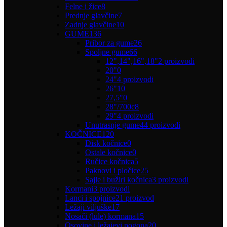
Felne i žice
8
Prednje glavčine
7
Zadnje glavčine
10
GUME
136
Pribor za gume
26
Spoljne gume
66
12",14",16",18"
2 proizvodi
20"
0
24"
4 proizvodi
26"
10
27,5"
0
28"/700c
8
29"
4 proizvodi
Unutrasnje gume
44 proizvodi
KOČNICE
120
Disk kočnice
0
Ostale kočnice
0
Ručice kočnica
5
Paknovi i pločice
25
Sajle i bužiri kočnica
3 proizvodi
Kormani
3 proizvodi
Lanci i spojnice
21 proizvod
Ležaji viljuške
17
Nosači (lule) kormana
15
Osovine i ležajevi pogona
20