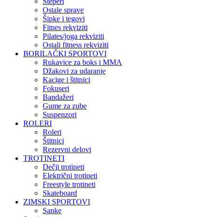
Steperi
Ostale sprave
Šipke i tegovi
Fitnes rekviziti
Pilates/joga rekviziti
Ostali fitness rekviziti
BORILAČKI SPORTOVI
Rukavice za boks i MMA
Džakovi za udaranje
Kacige i štitnici
Fokuseri
Bandažeri
Gume za zube
Suspenzori
ROLERI
Roleri
Štitnici
Rezervni delovi
TROTINETI
Dečji trotineti
Električni trotineti
Freestyle trotineti
Skateboard
ZIMSKI SPORTOVI
Sanke