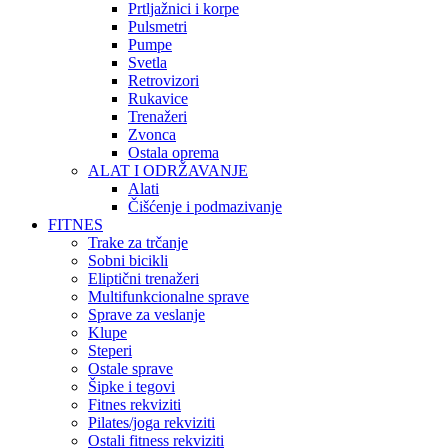
Prtljažnici i korpe
Pulsmetri
Pumpe
Svetla
Retrovizori
Rukavice
Trenažeri
Zvonca
Ostala oprema
ALAT I ODRŽAVANJE
Alati
Čišćenje i podmazivanje
FITNES
Trake za trčanje
Sobni bicikli
Eliptični trenažeri
Multifunkcionalne sprave
Sprave za veslanje
Klupe
Steperi
Ostale sprave
Šipke i tegovi
Fitnes rekviziti
Pilates/joga rekviziti
Ostali fitness rekviziti