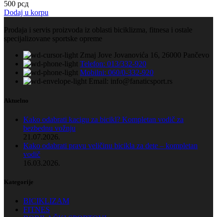
500
рсд
Dodaj u korpu
Prodaja i servis proizvoda iz oblasti biciklizma, fitnesa i ostale
specijalizovane sportske opreme
Zmaj Jove Jovanovića 16, 26000 Pančevo
Telefon: 013/332-920
Mobilni: 060/0-332-920
Email: info@fanaticsport.rs
Aktuelno
Kako odabrati kacigu za bicikl? Kompletan vodič za
bezbednu vožnju
21.07.2026.
Kako odabrati pravu veličinu bicikla za dete – kompletan
vodič
16.03.2026.
Kategorije
BICIKLIZAM
FITNES