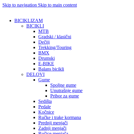
Skip to navigation
Skip to main content
BICIKLIZAM
BICIKLI
MTB
Gradski / klasični
Dečiji
Trekking/Touring
BMX
Drumski
E-BIKE
Balans bicikli
DELOVI
Gume
Spoljne gume
Unutrašnje gume
Pribor za gume
Sedišta
Pedale
Kočnice
Ručke i trake kormana
Prednji menjači
Zadnji menjači
Ručice menjača