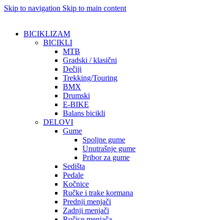
Skip to navigation
Skip to main content
BICIKLIZAM
BICIKLI
MTB
Gradski / klasični
Dečiji
Trekking/Touring
BMX
Drumski
E-BIKE
Balans bicikli
DELOVI
Gume
Spoljne gume
Unutrašnje gume
Pribor za gume
Sedišta
Pedale
Kočnice
Ručke i trake kormana
Prednji menjači
Zadnji menjači
Ručice menjača