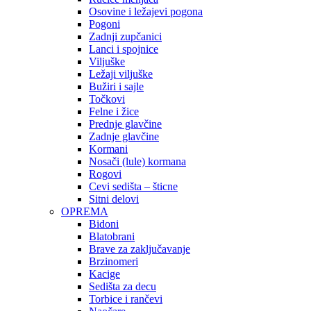
Osovine i ležajevi pogona
Pogoni
Zadnji zupčanici
Lanci i spojnice
Viljuške
Ležaji viljuške
Bužiri i sajle
Točkovi
Felne i žice
Prednje glavčine
Zadnje glavčine
Kormani
Nosači (lule) kormana
Rogovi
Cevi sedišta – šticne
Sitni delovi
OPREMA
Bidoni
Blatobrani
Brave za zaključavanje
Brzinomeri
Kacige
Sedišta za decu
Torbice i rančevi