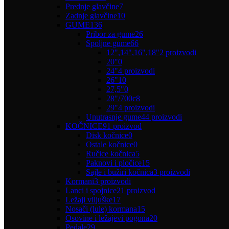
Prednje glavčine
7
Zadnje glavčine
10
GUME
136
Pribor za gume
26
Spoljne gume
66
12",14",16",18"
2 proizvodi
20"
0
24"
4 proizvodi
26"
10
27,5"
0
28"/700c
8
29"
4 proizvodi
Unutrasnje gume
44 proizvodi
KOČNICE
91 proizvod
Disk kočnice
0
Ostale kočnice
0
Ručice kočnica
5
Paknovi i pločice
15
Sajle i bužiri kočnica
3 proizvodi
Kormani
3 proizvodi
Lanci i spojnice
21 proizvod
Ležaji viljuške
17
Nosači (lule) kormana
15
Osovine i ležajevi pogona
20
Pedale
29