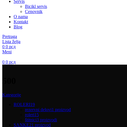
Servis
Bicikl servis
Cenovnik
O nama
Kontakt
Blog
Pretraga
Lista želja
0
0
рсд
Meni
0
0
рсд
500
Kategorije
ROLERI
19
rezervni delovi
1 proizvod
roleri
15
štitnici
3 proizvodi
SANKE
21 proizvod