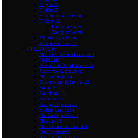
Pogoni
19
Sedišta
38
Sitni delovi
4 proizvodi
Točkovi
13
Prednji točkovi
0
Zadnji točkovi
0
Viljuške
2 proizvodi
Zadnji zupčanici
17
OPREMA
306
Nosači za telefon
1 proizvod
Ogledala
0
Pomoćni točkići
4 proizvodi
Retrovizori
2 proizvodi
Nosači bidona
14
Brave za zaključavanje
28
Bidoni
8
Blatobrani
13
Brzinomeri
8
Kacige
31 proizvod
Sedišta za decu
14
Naočare
4 proizvodi
Naslanjači
8
Nosači bicikala za auto
0
Ostala oprema
6
Prtljažnici i korpe
15