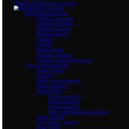
ZIMSKI SPORTOVI
21 proizvod
BICIKLIZAM
1.008
BICIKLI
184 proizvodi
E-BIKE
2 proizvodi
Trekking/Touring
13
MTB
44 proizvodi
BMX
3 proizvodi
Cruiser
0
Dečiji
89
Balans bicikli
7
Drumski
1 proizvod
Gradski / klasični
24 proizvodi
DELOVI
492 proizvodi
E-bike delovi
0
Rogovi
0
Ručke i trake kormana
0
Šelne
1 proizvod
MENJAČI
35
Ručice menjača
15
Prednji menjači
0
Zadnji menjači
11
Sajle i bužiri menjača
4 proizvodi
Bužiri i sajle
20
Cevi sedišta – šticne
12
Felne i žice
8