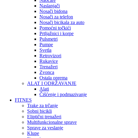
Naočare
Naslanjači
Nosači bidona
Nosači za telefon
Nosači bicikala za auto
Pomoćni točkići
Prtljažnici i korpe
Pulsmetri
Pumpe
Svetla
Retrovizori
Rukavice
Trenažeri
Zvonca
Ostala oprema
ALAT I ODRŽAVANJE
Alati
Čišćenje i podmazivanje
FITNES
Trake za trčanje
Sobni bicikli
Eliptični trenažeri
Multifunkcionalne sprave
Sprave za veslanje
Klupe