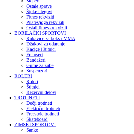
Steperi
Ostale sprave
Šipke i tegovi
Fitnes rekviziti
Pilates/joga rekviziti
Ostali fitness rekviziti
BORILAČKI SPORTOVI
Rukavice za boks i MMA
Džakovi za udaranje
Kacige i štitnici
Fokuseri
Bandažeri
Gume za zube
Suspenzori
ROLERI
Roleri
Štitnici
Rezervni delovi
TROTINETI
Dečji trotineti
Električni trotineti
Freestyle trotineti
Skateboard
ZIMSKI SPORTOVI
Sanke