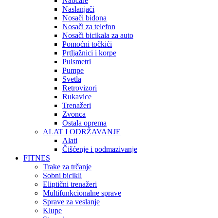
Naočare
Naslanjači
Nosači bidona
Nosači za telefon
Nosači bicikala za auto
Pomoćni točkići
Prtljažnici i korpe
Pulsmetri
Pumpe
Svetla
Retrovizori
Rukavice
Trenažeri
Zvonca
Ostala oprema
ALAT I ODRŽAVANJE
Alati
Čišćenje i podmazivanje
FITNES
Trake za trčanje
Sobni bicikli
Eliptični trenažeri
Multifunkcionalne sprave
Sprave za veslanje
Klupe