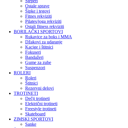
Steperi
Ostale sprave
Šipke i tegovi
Fitnes rekviziti
Pilates/joga rekviziti
Ostali fitness rekviziti
BORILAČKI SPORTOVI
Rukavice za boks i MMA
Džakovi za udaranje
Kacige i štitnici
Fokuseri
Bandažeri
Gume za zube
Suspenzori
ROLERI
Roleri
Štitnici
Rezervni delovi
TROTINETI
Dečji trotineti
Električni trotineti
Freestyle trotineti
Skateboard
ZIMSKI SPORTOVI
Sanke