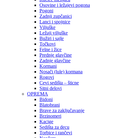
Osovine i ležajevi pogona
Pogoni
Zadnji zupčanici
Lanci i spojnice
Viljuške
Ležaji viljuške
Bužiri i sajle
Točkovi
Felne i žice
Prednje glavčine
Zadnje glavčine
Kormani
Nosači (lule) kormana
Rogovi
Cevi sedišta – šticne
Sitni delovi
OPREMA
Bidoni
Blatobrani
Brave za zaključavanje
Brzinomeri
Kacige
Sedišta za decu
Torbice i rančevi