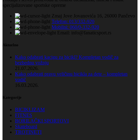
specijalizovane sportske opreme
Zmaj Jove Jovanovića 16, 26000 Pančevo
Telefon: 013/332-920
Mobilni: 060/0-332-920
Email: info@fanaticsport.rs
Aktuelno
Kako odabrati kacigu za bicikl? Kompletan vodič za
bezbednu vožnju
21.07.2026.
Kako odabrati pravu veličinu bicikla za dete – kompletan
vodič
16.03.2026.
Kategorije
BICIKLIZAM
FITNES
BORILAČKI SPORTOVI
Skateboard
TROTINETI