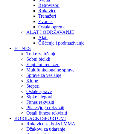
Retrovizori
Rukavice
Trenažeri
Zvonca
Ostala oprema
ALAT I ODRŽAVANJE
Alati
Čišćenje i podmazivanje
FITNES
Trake za trčanje
Sobni bicikli
Eliptični trenažeri
Multifunkcionalne sprave
Sprave za veslanje
Klupe
Steperi
Ostale sprave
Šipke i tegovi
Fitnes rekviziti
Pilates/joga rekviziti
Ostali fitness rekviziti
BORILAČKI SPORTOVI
Rukavice za boks i MMA
Džakovi za udaranje