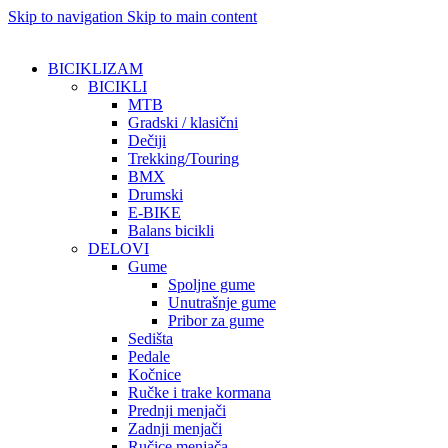
Skip to navigation
Skip to main content
BICIKLIZAM
BICIKLI
MTB
Gradski / klasični
Dečiji
Trekking/Touring
BMX
Drumski
E-BIKE
Balans bicikli
DELOVI
Gume
Spoljne gume
Unutrašnje gume
Pribor za gume
Sedišta
Pedale
Kočnice
Ručke i trake kormana
Prednji menjači
Zadnji menjači
Ručice menjača