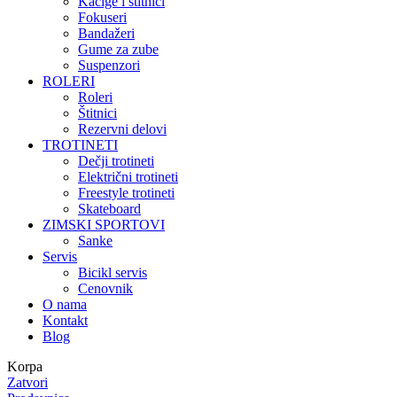
Kacige i štitnici
Fokuseri
Bandažeri
Gume za zube
Suspenzori
ROLERI
Roleri
Štitnici
Rezervni delovi
TROTINETI
Dečji trotineti
Električni trotineti
Freestyle trotineti
Skateboard
ZIMSKI SPORTOVI
Sanke
Servis
Bicikl servis
Cenovnik
O nama
Kontakt
Blog
Korpa
Zatvori