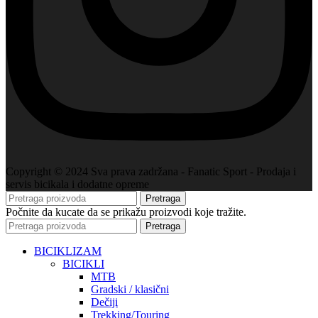
Copyright © 2024 Sva prava zadržana - Fanatic Sport - Prodaja i
servis bicikala i dodatne opreme
Pretraga
Počnite da kucate da se prikažu proizvodi koje tražite.
Pretraga
BICIKLIZAM
BICIKLI
MTB
Gradski / klasični
Dečiji
Trekking/Touring