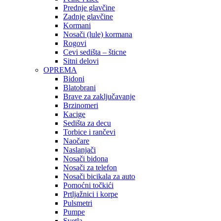
Prednje glavčine
Zadnje glavčine
Kormani
Nosači (lule) kormana
Rogovi
Cevi sedišta – šticne
Sitni delovi
OPREMA
Bidoni
Blatobrani
Brave za zaključavanje
Brzinomeri
Kacige
Sedišta za decu
Torbice i rančevi
Naočare
Naslanjači
Nosači bidona
Nosači za telefon
Nosači bicikala za auto
Pomoćni točkići
Prtljažnici i korpe
Pulsmetri
Pumpe
Svetla