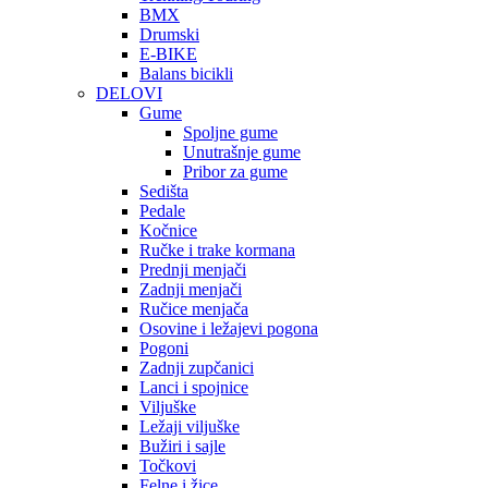
BMX
Drumski
E-BIKE
Balans bicikli
DELOVI
Gume
Spoljne gume
Unutrašnje gume
Pribor za gume
Sedišta
Pedale
Kočnice
Ručke i trake kormana
Prednji menjači
Zadnji menjači
Ručice menjača
Osovine i ležajevi pogona
Pogoni
Zadnji zupčanici
Lanci i spojnice
Viljuške
Ležaji viljuške
Bužiri i sajle
Točkovi
Felne i žice