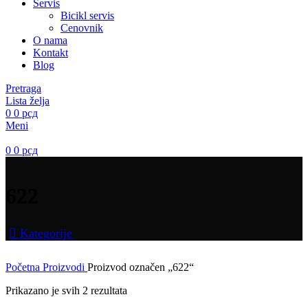
Servis
Bicikl servis
Cenovnik
O nama
Kontakt
Blog
Pretraga
Lista želja
0
0
рсд
Meni
0
0
рсд
622
Kategorije
Početna
Proizvodi
Proizvod označen „622“
Prikazano je svih 2 rezultata