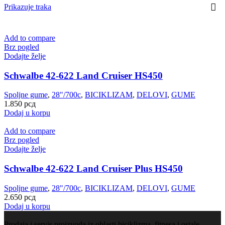
Prikazuje traka
Add to compare
Brz pogled
Dodajte želje
Schwalbe 42-622 Land Cruiser HS450
Spoljne gume
,
28"/700c
,
BICIKLIZAM
,
DELOVI
,
GUME
1.850
рсд
Dodaj u korpu
Add to compare
Brz pogled
Dodajte želje
Schwalbe 42-622 Land Cruiser Plus HS450
Spoljne gume
,
28"/700c
,
BICIKLIZAM
,
DELOVI
,
GUME
2.650
рсд
Dodaj u korpu
Prodaja i servis proizvoda iz oblasti biciklizma, fitnesa i ostale