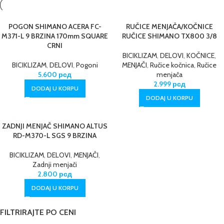
POGON SHIMANO ACERA FC-
RUČICE MENJAČA/KOČNICE
M371-L 9 BRZINA 170mm SQUARE
RUČICE SHIMANO TX800 3/8
CRNI
BICIKLIZAM
,
DELOVI
,
KOČNICE
,
BICIKLIZAM
,
DELOVI
,
Pogoni
MENJAČI
,
Ručice kočnica
,
Ručice
5.600
рсд
menjača
2.999
рсд
DODAJ U KORPU
DODAJ U KORPU
ZADNJI MENJAČ SHIMANO ALTUS
RD-M370-L SGS 9 BRZINA
BICIKLIZAM
,
DELOVI
,
MENJAČI
,
Zadnji menjači
2.800
рсд
DODAJ U KORPU
FILTRIRAJTE PO CENI