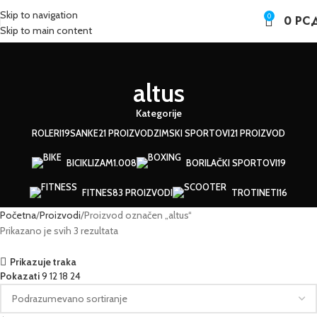
Skip to navigation
0
0
РС
Skip to main content
altus
Kategorije
ROLERI
19
SANKE
21 PROIZVOD
ZIMSKI SPORTOVI
21 PROIZVOD
BICIKLIZAM
1.008
BORILAČKI SPORTOVI
19
FITNES
83 PROIZVODI
TROTINETI
16
Početna
Proizvodi
Proizvod označen „altus“
Prikazano je svih 3 rezultata
Prikazuje traka
Pokazati
9
12
18
24