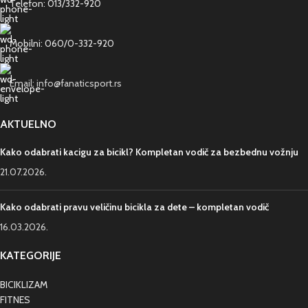
Telefon: 013/332-920
Mobilni: 060/0-332-920
Email: info@fanaticsport.rs
AKTUELNO
Kako odabrati kacigu za bicikl? Kompletan vodič za bezbednu vožnju
21.07.2026.
Kako odabrati pravu veličinu bicikla za dete – kompletan vodič
16.03.2026.
KATEGORIJE
BICIKLIZAM
FITNES