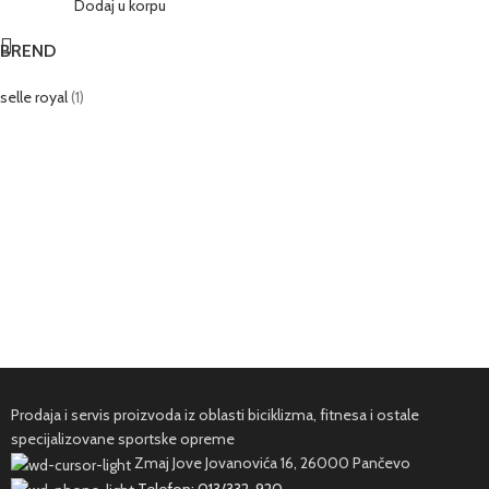
Dodaj u korpu
BREND
selle royal
(1)
Prodaja i servis proizvoda iz oblasti biciklizma, fitnesa i ostale
specijalizovane sportske opreme
Zmaj Jove Jovanovića 16, 26000 Pančevo
Telefon: 013/332-920