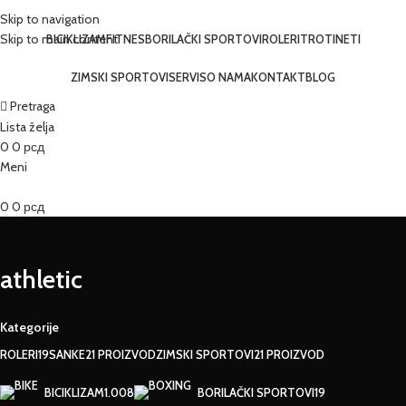
Skip to navigation
Skip to main content
BICIKLIZAM
FITNES
BORILAČKI SPORTOVI
ROLERI
TROTINETI
ZIMSKI SPORTOVI
SERVIS
O NAMA
KONTAKT
BLOG
Pretraga
Lista želja
0
0
рсд
Meni
0
0
рсд
athletic
Kategorije
ROLERI
19
SANKE
21 PROIZVOD
ZIMSKI SPORTOVI
21 PROIZVOD
BICIKLIZAM
1.008
BORILAČKI SPORTOVI
19