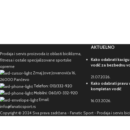
AKTUELNO
Prodaja i servis proizvoda iz oblasti biciklizma,
Kako odabrati kacigu
fitnesa i ostale specijalizovane sportske
vodič za bezbednu v
opreme
Zmaj Jove Jovanovića 16,
21.07.2026.
26000 Pančevo
Kako odabrati pravu v
Telefon: 013/332-920
kompletan vodič
Mobilni: 060/0-332-920
Email:
16.03.2026.
info@fanaticsport.rs
Copyright © 2024 Sva prava zadržana - Fanatic Sport - Prodaja i servis bi