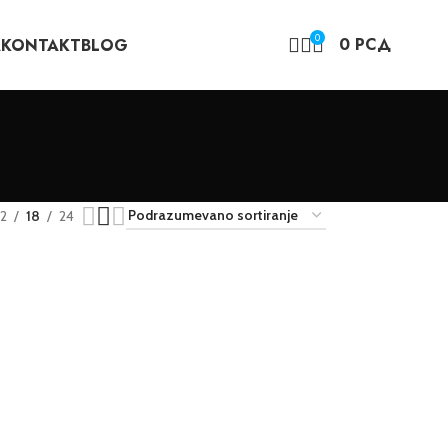
0
0
РСД
A
KONTAKT
BLOG
12
18
24