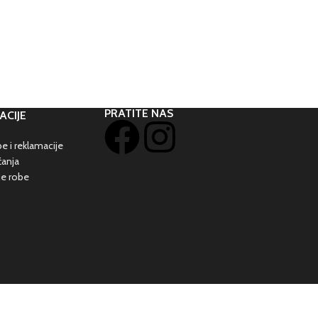
PRATITE NAS
ACIJE
e i reklamacije
ćanja
je robe