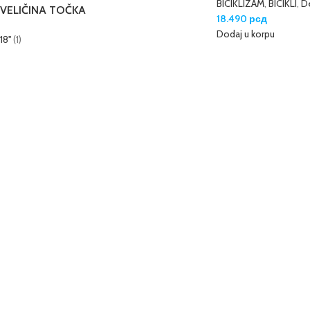
BICIKLIZAM
,
BICIKLI
,
De
VELIČINA TOČKA
18.490
рсд
Dodaj u korpu
18''
(1)