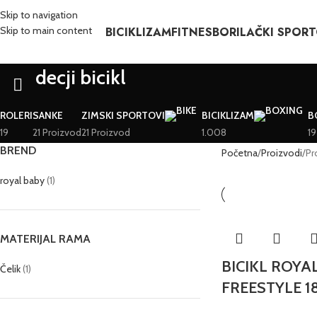
Skip to navigation
BICIKLIZAM
FITNES
BORILAČKI SPORT
Skip to main content
decji bicikl
ROLERI
SANKE
ZIMSKI SPORTOVI
BICIKLIZAM
B
19
21 Proizvod
21 Proizvod
1.008
19
BREND
Početna
Proizvodi
Pr
royal baby
(1)
MATERIJAL RAMA
BICIKL ROYA
Čelik
(1)
FREESTYLE 18