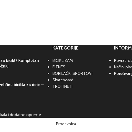
KATEGORIJE
INFORM
 za bicikl? Kompletan
BICIKLIZAM
Povrat rob
ožnju
FITNES
Načini pla
BORILAČKI SPORTOVI
Poručivan
Skateboard
eličinu bicikla za dete –
TROTINETI
cikala i dodatne opreme
Prodavnica