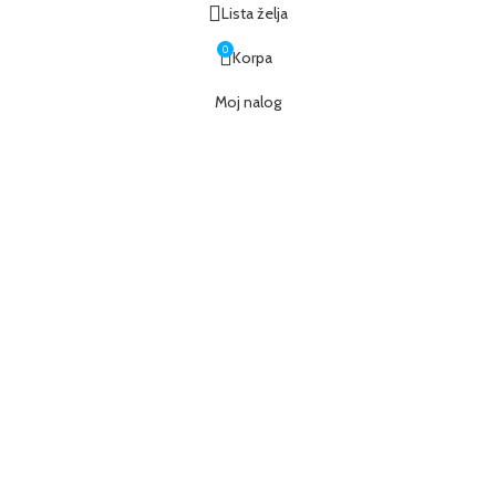
Lista želja
0
Korpa
Moj nalog