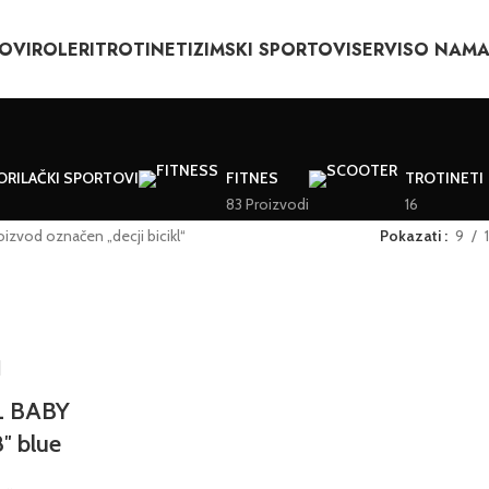
OVI
ROLERI
TROTINETI
ZIMSKI SPORTOVI
SERVIS
O NAM
ORILAČKI SPORTOVI
FITNES
TROTINETI
83 Proizvodi
16
oizvod označen „decji bicikl“
Pokazati
9
L BABY
″ blue