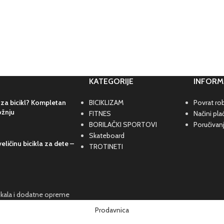
KATEGORIJE
INFORM
 za bicikl? Kompletan
BICIKLIZAM
Povrat rob
ožnju
FITNES
Načini pla
BORILAČKI SPORTOVI
Poručivan
Skateboard
eličinu bicikla za dete –
TROTINETI
cikala i dodatne opreme
Prodavnica