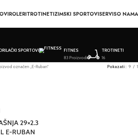
OVI
ROLERI
TROTINETI
ZIMSKI SPORTOVI
SERVIS
O NAM
ORILAČKI SPORTOVI
FITNES
TROTINETI
83 Proizvodi
16
oizvod označen „E-Ruban“
Pokazati
9
ŠNJA 29×2.3
L E-RUBAN