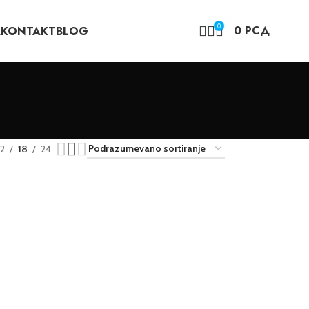
0
0
РСД
A
KONTAKT
BLOG
12
18
24