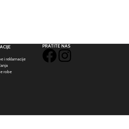
PRATITE NAS
ACIJE
e i reklamacije
ćanja
je robe