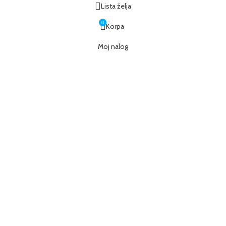
Lista želja
0
Korpa
Moj nalog