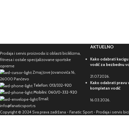
AKTUELNO
Prodaja i servis proizvoda iz oblasti biciklizma,
Kako odabrati kacigu
fitnesa i ostale specijalizovane sportske
vodič za bezbednu v
opreme
Zmaj Jove Jovanovića 16,
21.07.2026.
26000 Pančevo
Kako odabrati pravu v
Telefon: 013/332-920
kompletan vodič
Mobilni: 060/0-332-920
Email:
16.03.2026.
info@fanaticsport.rs
Copyright © 2024 Sva prava zadržana - Fanatic Sport - Prodaja i servis bi