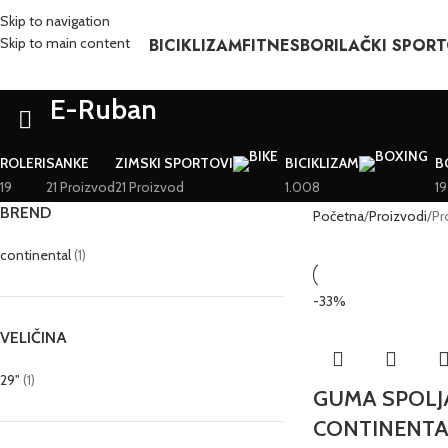
Skip to navigation
BICIKLIZAM
FITNES
BORILAČKI SPORT
Skip to main content
E-Ruban
ROLERI
SANKE
ZIMSKI SPORTOVI
BICIKLIZAM
B
19
21 Proizvod
21 Proizvod
1.008
19
BREND
Početna
Proizvodi
Pr
continental
(1)
-33%
VELIČINA
29"
(1)
GUMA SPOLJA
CONTINENTA