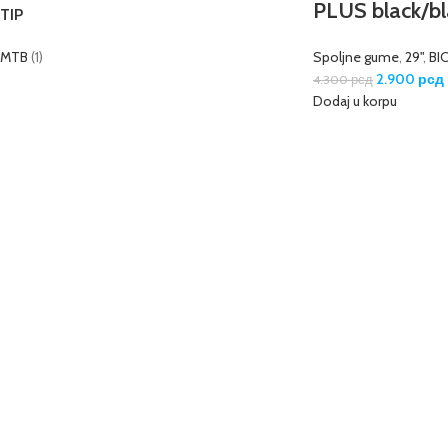
PLUS black/bl
TIP
MTB
(1)
Spoljne gume
,
29"
,
BI
2.900
рсд
4.300
рсд
Dodaj u korpu