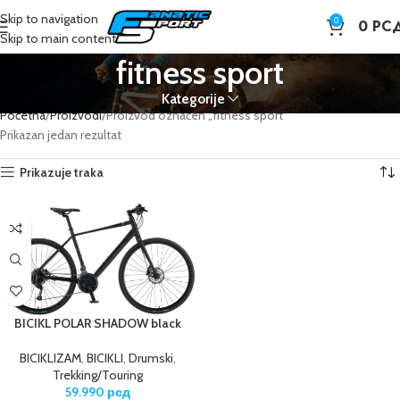
Skip to navigation
0
0
РС
Skip to main content
fitness sport
Kategorije
Početna
Proizvodi
Proizvod označen „fitness sport“
Prikazan jedan rezultat
Prikazuje traka
BICIKL POLAR SHADOW black
BICIKLIZAM
,
BICIKLI
,
Drumski
,
Trekking/Touring
59.990
рсд