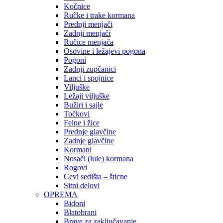
Kočnice
Ručke i trake kormana
Prednji menjači
Zadnji menjači
Ručice menjača
Osovine i ležajevi pogona
Pogoni
Zadnji zupčanici
Lanci i spojnice
Viljuške
Ležaji viljuške
Bužiri i sajle
Točkovi
Felne i žice
Prednje glavčine
Zadnje glavčine
Kormani
Nosači (lule) kormana
Rogovi
Cevi sedišta – šticne
Sitni delovi
OPREMA
Bidoni
Blatobrani
Brave za zaključavanje