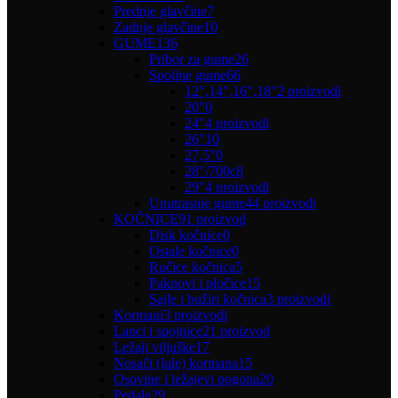
Prednje glavčine
7
Zadnje glavčine
10
GUME
136
Pribor za gume
26
Spoljne gume
66
12",14",16",18"
2 proizvodi
20"
0
24"
4 proizvodi
26"
10
27,5"
0
28"/700c
8
29"
4 proizvodi
Unutrasnje gume
44 proizvodi
KOČNICE
91 proizvod
Disk kočnice
0
Ostale kočnice
0
Ručice kočnica
5
Paknovi i pločice
15
Sajle i bužiri kočnica
3 proizvodi
Kormani
3 proizvodi
Lanci i spojnice
21 proizvod
Ležaji viljuške
17
Nosači (lule) kormana
15
Osovine i ležajevi pogona
20
Pedale
29