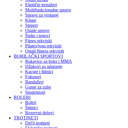
Eliptični trenažeri
Multifunkcionalne sprave
Sprave za veslanje
Klupe
Steperi
Ostale sprave
Šipke i tegovi
Fitnes rekviziti
Pilates/joga rekviziti
Ostali fitness rekviziti
BORILAČKI SPORTOVI
Rukavice za boks i MMA
Džakovi za udaranje
Kacige i štitnici
Fokuseri
Bandažeri
Gume za zube
Suspenzori
ROLERI
Roleri
Štitnici
Rezervni delovi
TROTINETI
Dečji trotineti