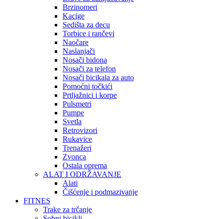
Brzinomeri
Kacige
Sedišta za decu
Torbice i rančevi
Naočare
Naslanjači
Nosači bidona
Nosači za telefon
Nosači bicikala za auto
Pomoćni točkići
Prtljažnici i korpe
Pulsmetri
Pumpe
Svetla
Retrovizori
Rukavice
Trenažeri
Zvonca
Ostala oprema
ALAT I ODRŽAVANJE
Alati
Čišćenje i podmazivanje
FITNES
Trake za trčanje
Sobni bicikli