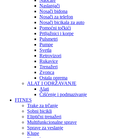
Naočare
Naslanjači
Nosači bidona
Nosači za telefon
Nosači bicikala za auto
Pomoćni točkići
Prtljažnici i korpe
Pulsmetri
Pumpe
Svetla
Retrovizori
Rukavice
Trenažeri
Zvonca
Ostala oprema
ALAT I ODRŽAVANJE
Alati
Čišćenje i podmazivanje
FITNES
Trake za trčanje
Sobni bicikli
Eliptični trenažeri
Multifunkcionalne sprave
Sprave za veslanje
Klupe