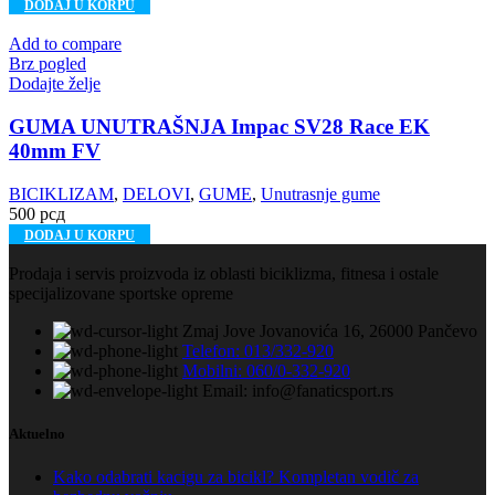
DODAJ U KORPU
Add to compare
Brz pogled
Dodajte želje
GUMA UNUTRAŠNJA Impac SV28 Race EK
40mm FV
BICIKLIZAM
,
DELOVI
,
GUME
,
Unutrasnje gume
500
рсд
DODAJ U KORPU
Prodaja i servis proizvoda iz oblasti biciklizma, fitnesa i ostale
specijalizovane sportske opreme
Zmaj Jove Jovanovića 16, 26000 Pančevo
Telefon: 013/332-920
Mobilni: 060/0-332-920
Email: info@fanaticsport.rs
Aktuelno
Kako odabrati kacigu za bicikl? Kompletan vodič za