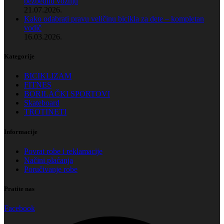
bezbednu vožnju
21.07.2026.
Kako odabrati pravu veličinu bicikla za dete – kompletan
vodič
16.03.2026.
Kategorije
BICIKLIZAM
FITNES
BORILAČKI SPORTOVI
Skateboard
TROTINETI
Informacije
Povrat robe i reklamacije
Načini plaćanja
Poručivanje robe
Pratite nas
Facebook