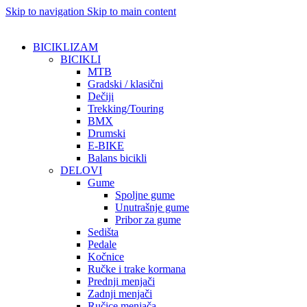
Skip to navigation
Skip to main content
BICIKLIZAM
BICIKLI
MTB
Gradski / klasični
Dečiji
Trekking/Touring
BMX
Drumski
E-BIKE
Balans bicikli
DELOVI
Gume
Spoljne gume
Unutrašnje gume
Pribor za gume
Sedišta
Pedale
Kočnice
Ručke i trake kormana
Prednji menjači
Zadnji menjači
Ručice menjača