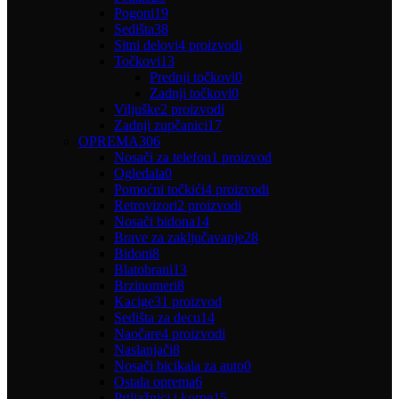
Pogoni
19
Sedišta
38
Sitni delovi
4 proizvodi
Točkovi
13
Prednji točkovi
0
Zadnji točkovi
0
Viljuške
2 proizvodi
Zadnji zupčanici
17
OPREMA
306
Nosači za telefon
1 proizvod
Ogledala
0
Pomoćni točkići
4 proizvodi
Retrovizori
2 proizvodi
Nosači bidona
14
Brave za zaključavanje
28
Bidoni
8
Blatobrani
13
Brzinomeri
8
Kacige
31 proizvod
Sedišta za decu
14
Naočare
4 proizvodi
Naslanjači
8
Nosači bicikala za auto
0
Ostala oprema
6
Prtljažnici i korpe
15