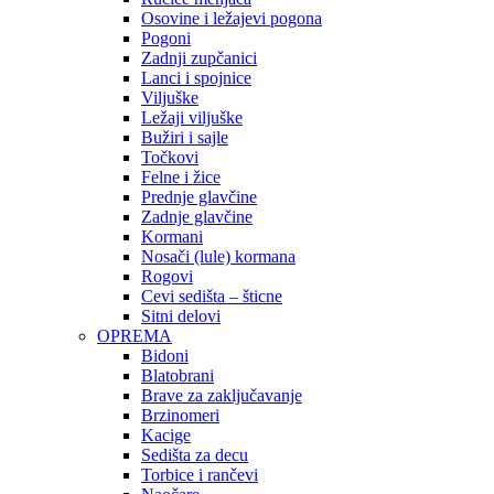
Osovine i ležajevi pogona
Pogoni
Zadnji zupčanici
Lanci i spojnice
Viljuške
Ležaji viljuške
Bužiri i sajle
Točkovi
Felne i žice
Prednje glavčine
Zadnje glavčine
Kormani
Nosači (lule) kormana
Rogovi
Cevi sedišta – šticne
Sitni delovi
OPREMA
Bidoni
Blatobrani
Brave za zaključavanje
Brzinomeri
Kacige
Sedišta za decu
Torbice i rančevi