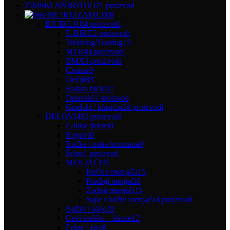
ZIMSKI SPORTOVI
21 proizvod
BICIKLIZAM
1.008
BICIKLI
184 proizvodi
E-BIKE
2 proizvodi
Trekking/Touring
13
MTB
44 proizvodi
BMX
3 proizvodi
Cruiser
0
Dečiji
89
Balans bicikli
7
Drumski
1 proizvod
Gradski / klasični
24 proizvodi
DELOVI
492 proizvodi
E-bike delovi
0
Rogovi
0
Ručke i trake kormana
0
Šelne
1 proizvod
MENJAČI
35
Ručice menjača
15
Prednji menjači
0
Zadnji menjači
11
Sajle i bužiri menjača
4 proizvodi
Bužiri i sajle
20
Cevi sedišta – šticne
12
Felne i žice
8