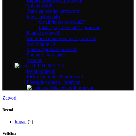
Eliptični trenažeri
2 proizvodi
Sobni bicikli
5
Trake za trčanje
4 proizvodi
Fitnes rekviziti
46
Ostali fitness rekviziti
27
Pilates/joga rekviziti
21 proizvod
Klupe
2 proizvodi
Multifunkcionalne sprave
1 proizvod
Ostale sprave
0
Šipke i tegovi
24 proizvodi
Sprave za veslanje
0
Steperi
0
TROTINETI
16
Dečji trotineti
8
Električni trotineti
3 proizvodi
Freestyle trotineti
1 proizvod
Skateboard
4 proizvodi
Zatvori
Brend
Impac
(2)
Veličina