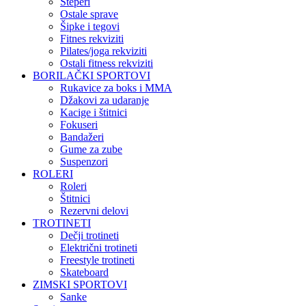
Steperi
Ostale sprave
Šipke i tegovi
Fitnes rekviziti
Pilates/joga rekviziti
Ostali fitness rekviziti
BORILAČKI SPORTOVI
Rukavice za boks i MMA
Džakovi za udaranje
Kacige i štitnici
Fokuseri
Bandažeri
Gume za zube
Suspenzori
ROLERI
Roleri
Štitnici
Rezervni delovi
TROTINETI
Dečji trotineti
Električni trotineti
Freestyle trotineti
Skateboard
ZIMSKI SPORTOVI
Sanke