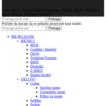
Copyright © 2024 Sva prava zadržana - Fanatic Sport - Prodaja i
servis bicikala i dodatne opreme
Pretraga
Počnite da kucate da se prikažu proizvodi koje tražite.
Pretraga
BICIKLIZAM
BICIKLI
MTB
Gradski / klasični
Dečiji
Trekking/Touring
BMX
Drumski
E-BIKE
Balans bicikli
DELOVI
Gume
Spoljne gume
Unutrašnje gume
Pribor za gume
Sedišta
Pedale