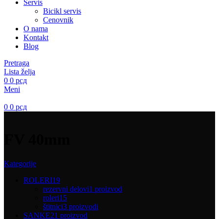
Servis
Bicikl servis
Cenovnik
O nama
Kontakt
Blog
Pretraga
Lista želja
0
0
рсд
Meni
0
0
рсд
FV 40mm
Kategorije
ROLERI
19
rezervni delovi
1 proizvod
roleri
15
štitnici
3 proizvodi
SANKE
21 proizvod