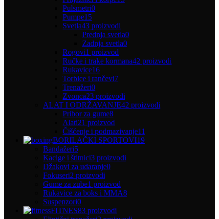
Pulsmetri
0
Pumpe
15
Svetla
43 proizvodi
Prednja svetla
0
Zadnja svetla
0
Rogovi
1 proizvod
Ručke i trake kormana
42 proizvodi
Rukavice
16
Torbice i rančevi
7
Trenažeri
0
Zvonca
23 proizvodi
ALAT I ODRŽAVANJE
42 proizvodi
Pribor za gume
8
Alati
21 proizvod
Čišćenje i podmazivanje
11
BORILAČKI SPORTOVI
19
Bandažeri
5
Kacige i štitnici
3 proizvodi
Džakovi za udaranje
0
Fokuseri
2 proizvodi
Gume za zube
1 proizvod
Rukavice za boks i MMA
8
Suspenzori
0
FITNES
83 proizvodi