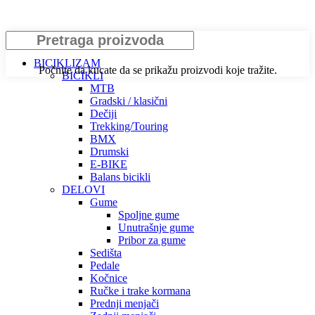
Pretraga
BICIKLIZAM
Počnite da kucate da se prikažu proizvodi koje tražite.
BICIKLI
MTB
Gradski / klasični
Dečiji
Trekking/Touring
BMX
Drumski
E-BIKE
Balans bicikli
DELOVI
Gume
Spoljne gume
Unutrašnje gume
Pribor za gume
Sedišta
Pedale
Kočnice
Ručke i trake kormana
Prednji menjači