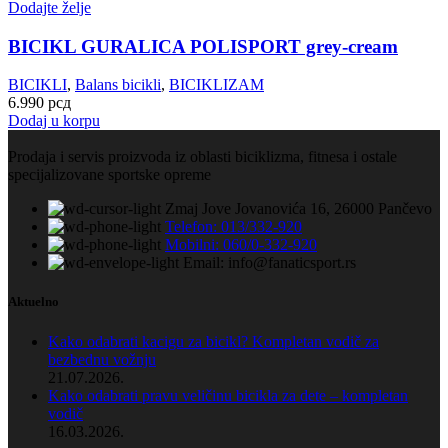
Dodajte želje
BICIKL GURALICA POLISPORT grey-cream
BICIKLI
,
Balans bicikli
,
BICIKLIZAM
6.990
рсд
Dodaj u korpu
Prodaja i servis proizvoda iz oblasti biciklizma, fitnesa i ostale
specijalizovane sportske opreme
Zmaj Jove Jovanovića 16, 26000 Pančevo
Telefon: 013/332-920
Mobilni: 060/0-332-920
Email: info@fanaticsport.rs
Aktuelno
Kako odabrati kacigu za bicikl? Kompletan vodič za
bezbednu vožnju
21.07.2026.
Kako odabrati pravu veličinu bicikla za dete – kompletan
vodič
16.03.2026.