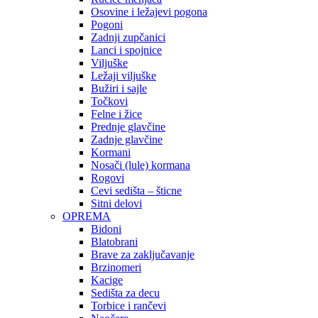
Osovine i ležajevi pogona
Pogoni
Zadnji zupčanici
Lanci i spojnice
Viljuške
Ležaji viljuške
Bužiri i sajle
Točkovi
Felne i žice
Prednje glavčine
Zadnje glavčine
Kormani
Nosači (lule) kormana
Rogovi
Cevi sedišta – šticne
Sitni delovi
OPREMA
Bidoni
Blatobrani
Brave za zaključavanje
Brzinomeri
Kacige
Sedišta za decu
Torbice i rančevi