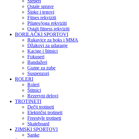
Steperi
Ostale sprave
Šipke i tegovi
Fitnes rekviziti
Pilates/joga rekviziti
Ostali fitness rekviziti
BORILAČKI SPORTOVI
Rukavice za boks i MMA
Džakovi za udaranje
Kacige i štitnici
Fokuseri
Bandažeri
Gume za zube
Suspenzori
ROLERI
Roleri
Štitnici
Rezervni delovi
TROTINETI
Dečji trotineti
Električni trotineti
Freestyle trotineti
Skateboard
ZIMSKI SPORTOVI
Sanke