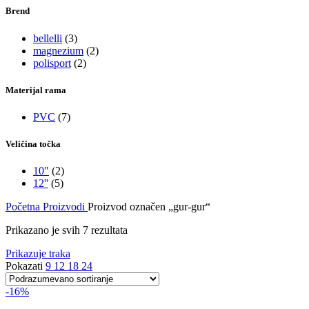
Brend
bellelli
(3)
magnezium
(2)
polisport
(2)
Materijal rama
PVC
(7)
Veličina točka
10"
(2)
12''
(5)
Početna
Proizvodi
Proizvod označen „gur-gur“
Prikazano je svih 7 rezultata
Prikazuje traka
Pokazati
9
12
18
24
-16%