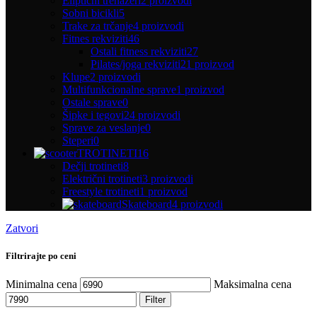
Eliptični trenažeri
2 proizvodi
Sobni bicikli
5
Trake za trčanje
4 proizvodi
Fitnes rekviziti
46
Ostali fitness rekviziti
27
Pilates/joga rekviziti
21 proizvod
Klupe
2 proizvodi
Multifunkcionalne sprave
1 proizvod
Ostale sprave
0
Šipke i tegovi
24 proizvodi
Sprave za veslanje
0
Steperi
0
TROTINETI
16
Dečji trotineti
8
Električni trotineti
3 proizvodi
Freestyle trotineti
1 proizvod
Skateboard
4 proizvodi
Zatvori
Filtrirajte po ceni
Minimalna cena
Maksimalna cena
Filter