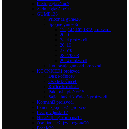
Prednje glavčine
7
Zadnje glavčine
10
GUME
136
Pribor za gume
26
Spoljne gume
66
12",14",16",18"
2 proizvodi
20"
0
24"
4 proizvodi
26"
10
27,5"
0
28"/700c
8
29"
4 proizvodi
Unutrasnje gume
44 proizvodi
KOČNICE
91 proizvod
Disk kočnice
0
Ostale kočnice
0
Ručice kočnica
5
Paknovi i pločice
15
Sajle i bužiri kočnica
3 proizvodi
Kormani
3 proizvodi
Lanci i spojnice
21 proizvod
Ležaji viljuške
17
Nosači (lule) kormana
15
Osovine i ležajevi pogona
20
Pedale
29