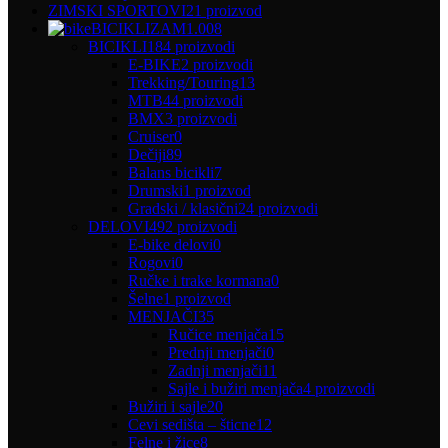
ZIMSKI SPORTOVI
21 proizvod
BICIKLIZAM
1.008
BICIKLI
184 proizvodi
E-BIKE
2 proizvodi
Trekking/Touring
13
MTB
44 proizvodi
BMX
3 proizvodi
Cruiser
0
Dečiji
89
Balans bicikli
7
Drumski
1 proizvod
Gradski / klasični
24 proizvodi
DELOVI
492 proizvodi
E-bike delovi
0
Rogovi
0
Ručke i trake kormana
0
Šelne
1 proizvod
MENJAČI
35
Ručice menjača
15
Prednji menjači
0
Zadnji menjači
11
Sajle i bužiri menjača
4 proizvodi
Bužiri i sajle
20
Cevi sedišta – šticne
12
Felne i žice
8