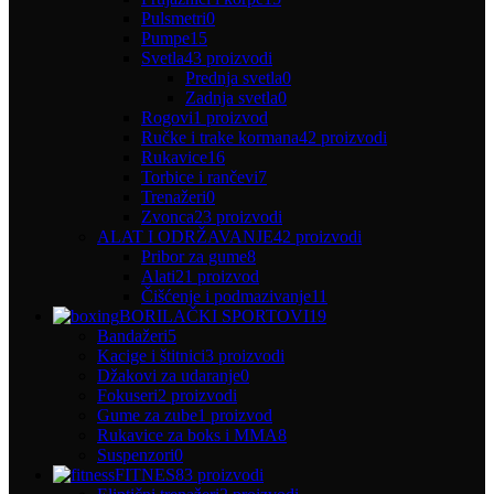
Pulsmetri
0
Pumpe
15
Svetla
43 proizvodi
Prednja svetla
0
Zadnja svetla
0
Rogovi
1 proizvod
Ručke i trake kormana
42 proizvodi
Rukavice
16
Torbice i rančevi
7
Trenažeri
0
Zvonca
23 proizvodi
ALAT I ODRŽAVANJE
42 proizvodi
Pribor za gume
8
Alati
21 proizvod
Čišćenje i podmazivanje
11
BORILAČKI SPORTOVI
19
Bandažeri
5
Kacige i štitnici
3 proizvodi
Džakovi za udaranje
0
Fokuseri
2 proizvodi
Gume za zube
1 proizvod
Rukavice za boks i MMA
8
Suspenzori
0
FITNES
83 proizvodi