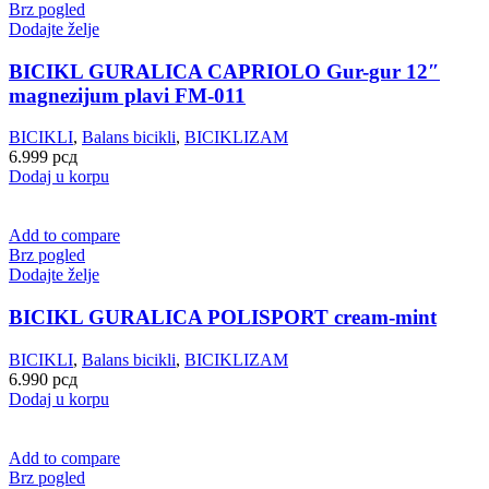
Brz pogled
Dodajte želje
BICIKL GURALICA CAPRIOLO Gur-gur 12″
magnezijum plavi FM-011
BICIKLI
,
Balans bicikli
,
BICIKLIZAM
6.999
рсд
Dodaj u korpu
Add to compare
Brz pogled
Dodajte želje
BICIKL GURALICA POLISPORT cream-mint
BICIKLI
,
Balans bicikli
,
BICIKLIZAM
6.990
рсд
Dodaj u korpu
Add to compare
Brz pogled