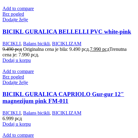
Add to compare
Brz pogled
Dodajte želje
BICIKL GURALICA BELLELLI PVC white-pink
BICIKLI
,
Balans bicikli
,
BICIKLIZAM
9.490
рсд
Originalna cena je bila: 9.490 рсд.
7.990
рсд
Trenutna
cena je: 7.990 рсд.
Dodaj u korpu
Add to compare
Brz pogled
Dodajte želje
BICIKL GURALICA CAPRIOLO Gur-gur 12″
magnezijum pink FM-011
BICIKLI
,
Balans bicikli
,
BICIKLIZAM
6.999
рсд
Dodaj u korpu
Add to compare