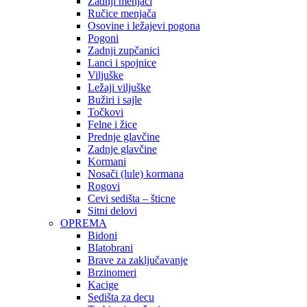
Zadnji menjači
Ručice menjača
Osovine i ležajevi pogona
Pogoni
Zadnji zupčanici
Lanci i spojnice
Viljuške
Ležaji viljuške
Bužiri i sajle
Točkovi
Felne i žice
Prednje glavčine
Zadnje glavčine
Kormani
Nosači (lule) kormana
Rogovi
Cevi sedišta – šticne
Sitni delovi
OPREMA
Bidoni
Blatobrani
Brave za zaključavanje
Brzinomeri
Kacige
Sedišta za decu