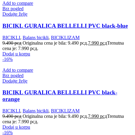
Add to compare
Brz pogled
Dodajte želje
BICIKL GURALICA BELLELLI PVC black-blue
BICIKLI
,
Balans bicikli
,
BICIKLIZAM
9.490
рсд
Originalna cena je bila: 9.490 рсд.
7.990
рсд
Trenutna
cena je: 7.990 рсд.
Dodaj u korpu
-16%
Add to compare
Brz pogled
Dodajte želje
BICIKL GURALICA BELLELLI PVC black-
orange
BICIKLI
,
Balans bicikli
,
BICIKLIZAM
9.490
рсд
Originalna cena je bila: 9.490 рсд.
7.990
рсд
Trenutna
cena je: 7.990 рсд.
Dodaj u korpu
-16%