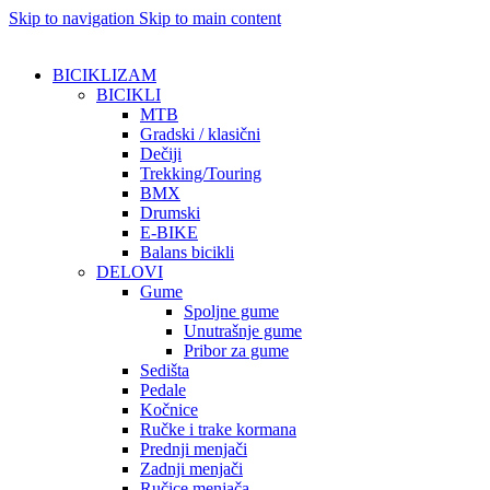
Skip to navigation
Skip to main content
BICIKLIZAM
BICIKLI
MTB
Gradski / klasični
Dečiji
Trekking/Touring
BMX
Drumski
E-BIKE
Balans bicikli
DELOVI
Gume
Spoljne gume
Unutrašnje gume
Pribor za gume
Sedišta
Pedale
Kočnice
Ručke i trake kormana
Prednji menjači
Zadnji menjači
Ručice menjača