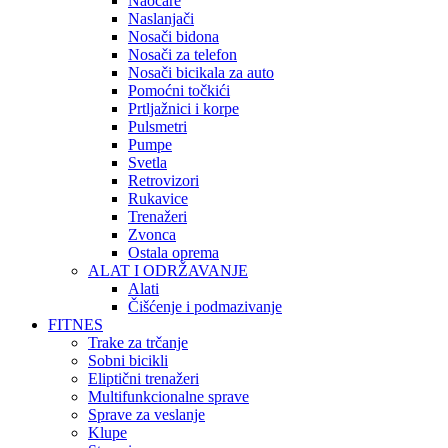
Naočare
Naslanjači
Nosači bidona
Nosači za telefon
Nosači bicikala za auto
Pomoćni točkići
Prtljažnici i korpe
Pulsmetri
Pumpe
Svetla
Retrovizori
Rukavice
Trenažeri
Zvonca
Ostala oprema
ALAT I ODRŽAVANJE
Alati
Čišćenje i podmazivanje
FITNES
Trake za trčanje
Sobni bicikli
Eliptični trenažeri
Multifunkcionalne sprave
Sprave za veslanje
Klupe