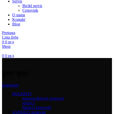
Servis
Bicikl servis
Cenovnik
O nama
Kontakt
Blog
Pretraga
Lista želja
0
0
рсд
Meni
0
0
рсд
gur-gur
Kategorije
ROLERI
19
rezervni delovi
1 proizvod
roleri
15
štitnici
3 proizvodi
SANKE
21 proizvod