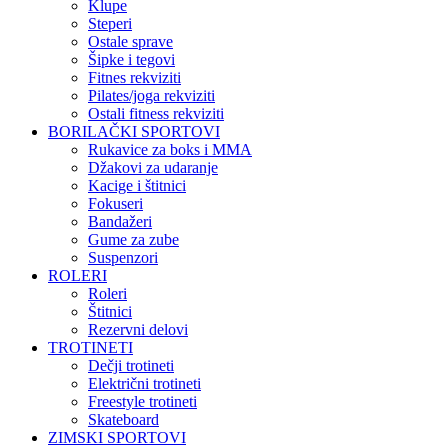
Klupe
Steperi
Ostale sprave
Šipke i tegovi
Fitnes rekviziti
Pilates/joga rekviziti
Ostali fitness rekviziti
BORILAČKI SPORTOVI
Rukavice za boks i MMA
Džakovi za udaranje
Kacige i štitnici
Fokuseri
Bandažeri
Gume za zube
Suspenzori
ROLERI
Roleri
Štitnici
Rezervni delovi
TROTINETI
Dečji trotineti
Električni trotineti
Freestyle trotineti
Skateboard
ZIMSKI SPORTOVI