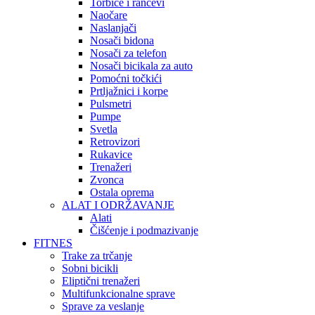
Torbice i rančevi
Naočare
Naslanjači
Nosači bidona
Nosači za telefon
Nosači bicikala za auto
Pomoćni točkići
Prtljažnici i korpe
Pulsmetri
Pumpe
Svetla
Retrovizori
Rukavice
Trenažeri
Zvonca
Ostala oprema
ALAT I ODRŽAVANJE
Alati
Čišćenje i podmazivanje
FITNES
Trake za trčanje
Sobni bicikli
Eliptični trenažeri
Multifunkcionalne sprave
Sprave za veslanje