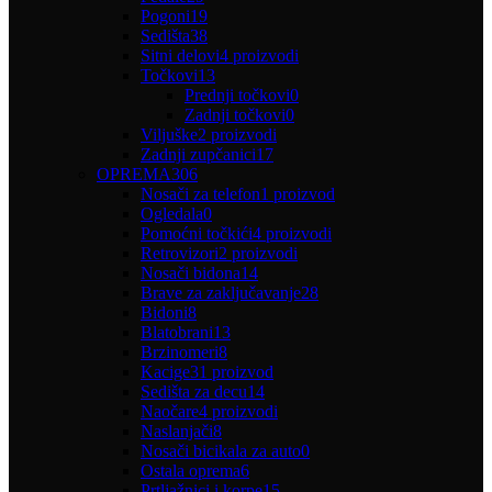
Pogoni
19
Sedišta
38
Sitni delovi
4 proizvodi
Točkovi
13
Prednji točkovi
0
Zadnji točkovi
0
Viljuške
2 proizvodi
Zadnji zupčanici
17
OPREMA
306
Nosači za telefon
1 proizvod
Ogledala
0
Pomoćni točkići
4 proizvodi
Retrovizori
2 proizvodi
Nosači bidona
14
Brave za zaključavanje
28
Bidoni
8
Blatobrani
13
Brzinomeri
8
Kacige
31 proizvod
Sedišta za decu
14
Naočare
4 proizvodi
Naslanjači
8
Nosači bicikala za auto
0
Ostala oprema
6
Prtljažnici i korpe
15