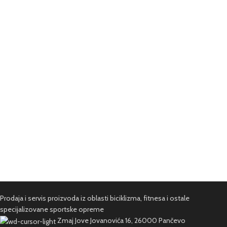
Prodaja i servis proizvoda iz oblasti biciklizma, fitnesa i ostale
specijalizovane sportske opreme
Zmaj Jove Jovanovića 16, 26000 Pančevo