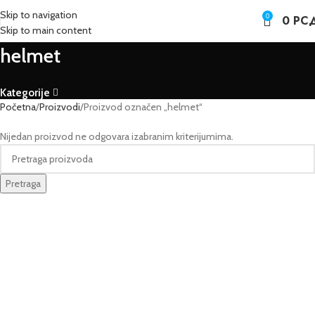
Skip to navigation
0
0
РС
Skip to main content
helmet
Kategorije
Početna
Proizvodi
Proizvod označen „helmet“
Nijedan proizvod ne odgovara izabranim kriterijumima.
Pretraga