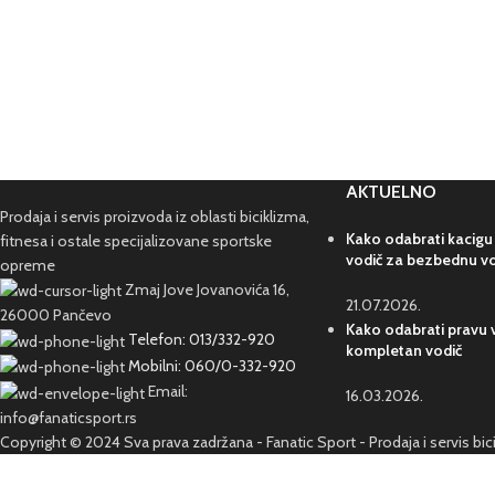
AKTUELNO
Prodaja i servis proizvoda iz oblasti biciklizma,
Kako odabrati kacigu
fitnesa i ostale specijalizovane sportske
vodič za bezbednu v
opreme
Zmaj Jove Jovanovića 16,
21.07.2026.
26000 Pančevo
Kako odabrati pravu v
Telefon: 013/332-920
kompletan vodič
Mobilni: 060/0-332-920
Email:
16.03.2026.
info@fanaticsport.rs
Copyright © 2024 Sva prava zadržana - Fanatic Sport - Prodaja i servis bi