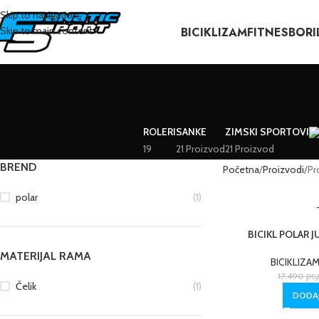
Skip to navigation
BICIKLIZAM
FITNES
BORI
Skip to main content
ROLERI
SANKE
ZIMSKI SPORTOVI
19
21 Proizvod
21 Proizvod
BREND
Početna
Proizvodi
Pr
polar
(1)
BICIKL POLAR J
MATERIJAL RAMA
BICIKLIZA
17.490
рс
Čelik
(1)
DODAJ