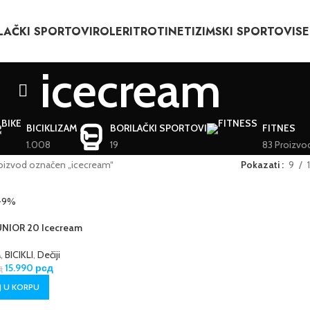
LAČKI SPORTOVI
ROLERI
TROTINETI
ZIMSKI SPORTOVI
SE
icecream
BICIKLIZAM
BORILAČKI SPORTOVI
FITNES
1.008
19
83 Proizvo
oizvod označen „icecream“
Pokazati
9
-9%
UNIOR 20 Icecream
M
,
BICIKLI
,
Dečiji
15.990
рсд
д
 U KORPU