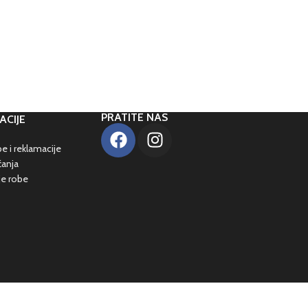
PRATITE NAS
ACIJE
e i reklamacije
ćanja
je robe