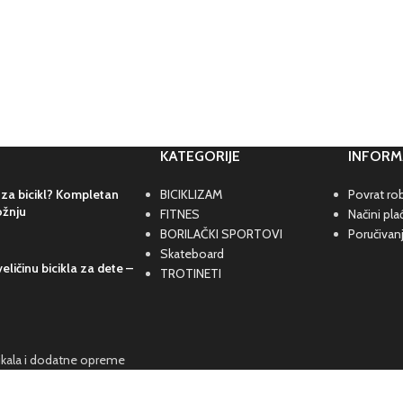
KATEGORIJE
INFORM
 za bicikl? Kompletan
BICIKLIZAM
Povrat rob
ožnju
FITNES
Načini pla
BORILAČKI SPORTOVI
Poručivan
Skateboard
eličinu bicikla za dete –
TROTINETI
cikala i dodatne opreme