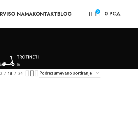
0
0
РСД
RVIS
O NAMA
KONTAKT
BLOG
TROTINETI
di
16
12
18
24