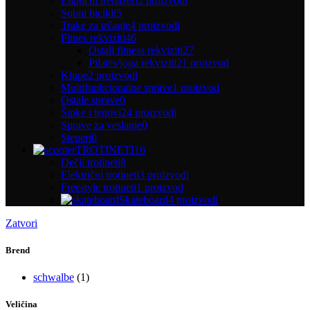
Eliptični trenažeri
2 proizvodi
Sobni bicikli
5
Trake za trčanje
4 proizvodi
Fitnes rekviziti
46
Ostali fitness rekviziti
27
Pilates/joga rekviziti
21 proizvod
Klupe
2 proizvodi
Multifunkcionalne sprave
1 proizvod
Ostale sprave
0
Šipke i tegovi
24 proizvodi
Sprave za veslanje
0
Steperi
0
TROTINETI
16
Dečji trotineti
8
Električni trotineti
3 proizvodi
Freestyle trotineti
1 proizvod
Skateboard
4 proizvodi
Zatvori
Brend
schwalbe
(1)
Veličina