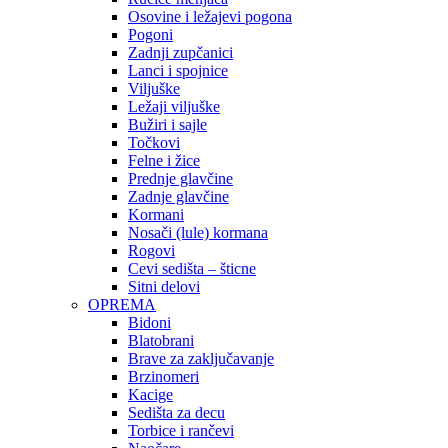
Osovine i ležajevi pogona
Pogoni
Zadnji zupčanici
Lanci i spojnice
Viljuške
Ležaji viljuške
Bužiri i sajle
Točkovi
Felne i žice
Prednje glavčine
Zadnje glavčine
Kormani
Nosači (lule) kormana
Rogovi
Cevi sedišta – šticne
Sitni delovi
OPREMA
Bidoni
Blatobrani
Brave za zaključavanje
Brzinomeri
Kacige
Sedišta za decu
Torbice i rančevi