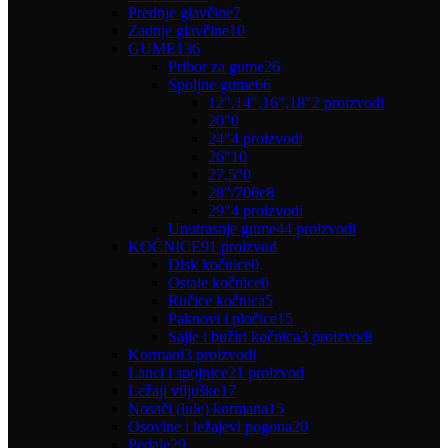
Prednje glavčine
7
Zadnje glavčine
10
GUME
136
Pribor za gume
26
Spoljne gume
66
12",14",16",18"
2 proizvodi
20"
0
24"
4 proizvodi
26"
10
27,5"
0
28"/700c
8
29"
4 proizvodi
Unutrasnje gume
44 proizvodi
KOČNICE
91 proizvod
Disk kočnice
0
Ostale kočnice
0
Ručice kočnica
5
Paknovi i pločice
15
Sajle i bužiri kočnica
3 proizvodi
Kormani
3 proizvodi
Lanci i spojnice
21 proizvod
Ležaji viljuške
17
Nosači (lule) kormana
15
Osovine i ležajevi pogona
20
Pedale
29