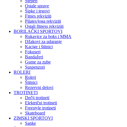
Steperi
Ostale sprave
Šipke i tegovi
Fitnes rekviziti
Pilates/joga rekviziti
Ostali fitness rekviziti
BORILAČKI SPORTOVI
Rukavice za boks i MMA
Džakovi za udaranje
Kacige i štitnici
Fokuseri
Bandažeri
Gume za zube
Suspenzori
ROLERI
Roleri
Štitnici
Rezervni delovi
TROTINETI
Dečji trotineti
Električni trotineti
Freestyle trotineti
Skateboard
ZIMSKI SPORTOVI
Sanke