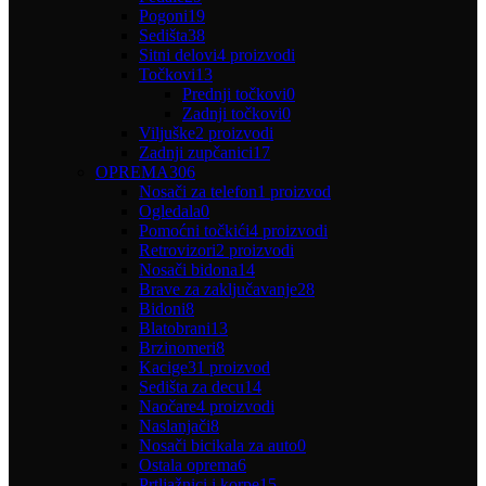
Pogoni
19
Sedišta
38
Sitni delovi
4 proizvodi
Točkovi
13
Prednji točkovi
0
Zadnji točkovi
0
Viljuške
2 proizvodi
Zadnji zupčanici
17
OPREMA
306
Nosači za telefon
1 proizvod
Ogledala
0
Pomoćni točkići
4 proizvodi
Retrovizori
2 proizvodi
Nosači bidona
14
Brave za zaključavanje
28
Bidoni
8
Blatobrani
13
Brzinomeri
8
Kacige
31 proizvod
Sedišta za decu
14
Naočare
4 proizvodi
Naslanjači
8
Nosači bicikala za auto
0
Ostala oprema
6
Prtljažnici i korpe
15