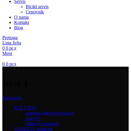
Servis
Bicikl servis
Cenovnik
O nama
Kontakt
Blog
Pretraga
Lista želja
0
0
рсд
Meni
0
0
рсд
level 3
Kategorije
ROLERI
19
rezervni delovi
1 proizvod
roleri
15
štitnici
3 proizvodi
SANKE
21 proizvod