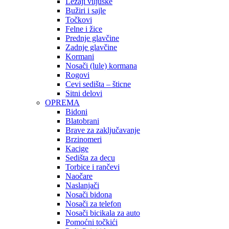
Ležaji viljuške
Bužiri i sajle
Točkovi
Felne i žice
Prednje glavčine
Zadnje glavčine
Kormani
Nosači (lule) kormana
Rogovi
Cevi sedišta – šticne
Sitni delovi
OPREMA
Bidoni
Blatobrani
Brave za zaključavanje
Brzinomeri
Kacige
Sedišta za decu
Torbice i rančevi
Naočare
Naslanjači
Nosači bidona
Nosači za telefon
Nosači bicikala za auto
Pomoćni točkići