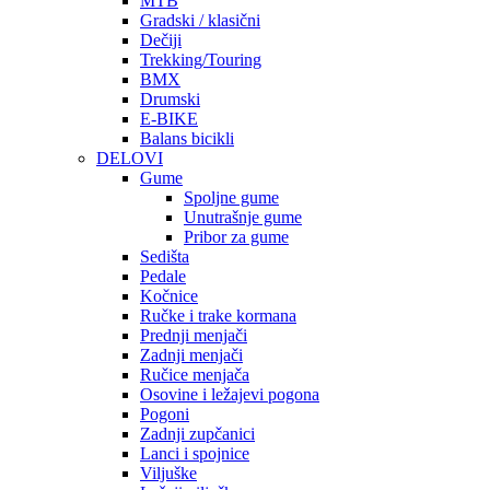
MTB
Gradski / klasični
Dečiji
Trekking/Touring
BMX
Drumski
E-BIKE
Balans bicikli
DELOVI
Gume
Spoljne gume
Unutrašnje gume
Pribor za gume
Sedišta
Pedale
Kočnice
Ručke i trake kormana
Prednji menjači
Zadnji menjači
Ručice menjača
Osovine i ležajevi pogona
Pogoni
Zadnji zupčanici
Lanci i spojnice
Viljuške