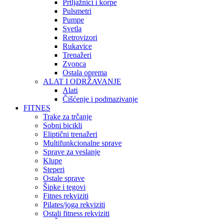
Prtljažnici i korpe
Pulsmetri
Pumpe
Svetla
Retrovizori
Rukavice
Trenažeri
Zvonca
Ostala oprema
ALAT I ODRŽAVANJE
Alati
Čišćenje i podmazivanje
FITNES
Trake za trčanje
Sobni bicikli
Eliptični trenažeri
Multifunkcionalne sprave
Sprave za veslanje
Klupe
Steperi
Ostale sprave
Šipke i tegovi
Fitnes rekviziti
Pilates/joga rekviziti
Ostali fitness rekviziti