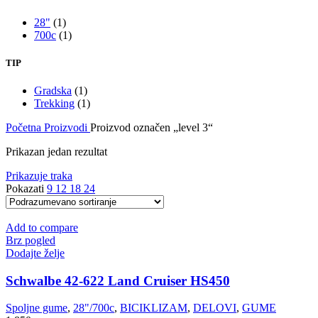
28"
(1)
700c
(1)
TIP
Gradska
(1)
Trekking
(1)
Početna
Proizvodi
Proizvod označen „level 3“
Prikazan jedan rezultat
Prikazuje traka
Pokazati
9
12
18
24
Add to compare
Brz pogled
Dodajte želje
Schwalbe 42-622 Land Cruiser HS450
Spoljne gume
,
28"/700c
,
BICIKLIZAM
,
DELOVI
,
GUME