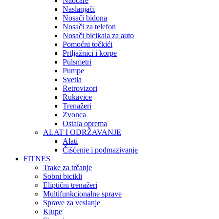
Naočare
Naslanjači
Nosači bidona
Nosači za telefon
Nosači bicikala za auto
Pomoćni točkići
Prtljažnici i korpe
Pulsmetri
Pumpe
Svetla
Retrovizori
Rukavice
Trenažeri
Zvonca
Ostala oprema
ALAT I ODRŽAVANJE
Alati
Čišćenje i podmazivanje
FITNES
Trake za trčanje
Sobni bicikli
Eliptični trenažeri
Multifunkcionalne sprave
Sprave za veslanje
Klupe