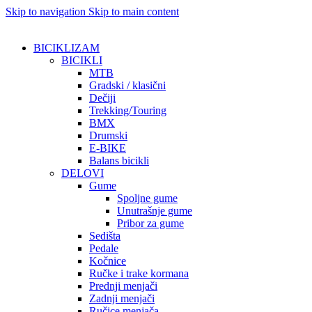
Skip to navigation
Skip to main content
BICIKLIZAM
BICIKLI
MTB
Gradski / klasični
Dečiji
Trekking/Touring
BMX
Drumski
E-BIKE
Balans bicikli
DELOVI
Gume
Spoljne gume
Unutrašnje gume
Pribor za gume
Sedišta
Pedale
Kočnice
Ručke i trake kormana
Prednji menjači
Zadnji menjači
Ručice menjača