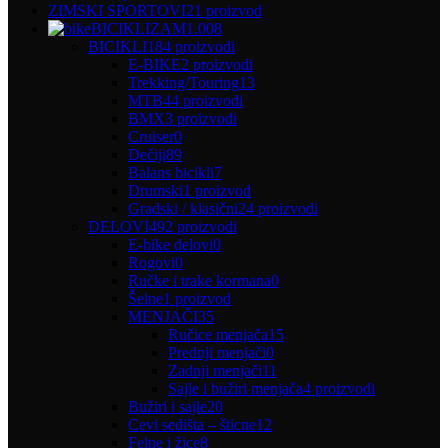
ZIMSKI SPORTOVI
21 proizvod
BICIKLIZAM
1.008
BICIKLI
184 proizvodi
E-BIKE
2 proizvodi
Trekking/Touring
13
MTB
44 proizvodi
BMX
3 proizvodi
Cruiser
0
Dečiji
89
Balans bicikli
7
Drumski
1 proizvod
Gradski / klasični
24 proizvodi
DELOVI
492 proizvodi
E-bike delovi
0
Rogovi
0
Ručke i trake kormana
0
Šelne
1 proizvod
MENJAČI
35
Ručice menjača
15
Prednji menjači
0
Zadnji menjači
11
Sajle i bužiri menjača
4 proizvodi
Bužiri i sajle
20
Cevi sedišta – šticne
12
Felne i žice
8