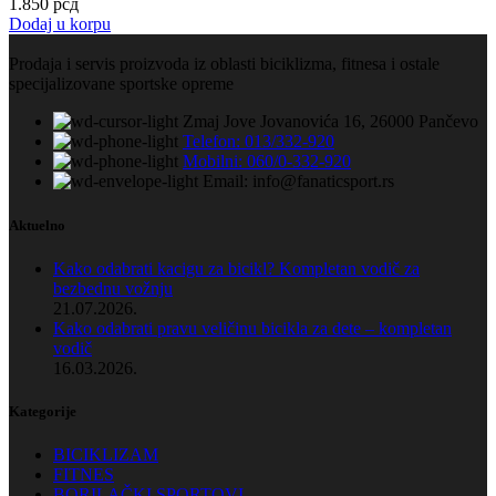
1.850
рсд
Dodaj u korpu
Prodaja i servis proizvoda iz oblasti biciklizma, fitnesa i ostale
specijalizovane sportske opreme
Zmaj Jove Jovanovića 16, 26000 Pančevo
Telefon: 013/332-920
Mobilni: 060/0-332-920
Email: info@fanaticsport.rs
Aktuelno
Kako odabrati kacigu za bicikl? Kompletan vodič za
bezbednu vožnju
21.07.2026.
Kako odabrati pravu veličinu bicikla za dete – kompletan
vodič
16.03.2026.
Kategorije
BICIKLIZAM
FITNES
BORILAČKI SPORTOVI