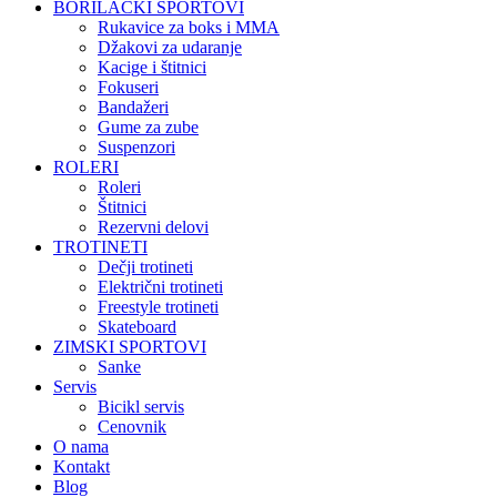
BORILAČKI SPORTOVI
Rukavice za boks i MMA
Džakovi za udaranje
Kacige i štitnici
Fokuseri
Bandažeri
Gume za zube
Suspenzori
ROLERI
Roleri
Štitnici
Rezervni delovi
TROTINETI
Dečji trotineti
Električni trotineti
Freestyle trotineti
Skateboard
ZIMSKI SPORTOVI
Sanke
Servis
Bicikl servis
Cenovnik
O nama
Kontakt
Blog