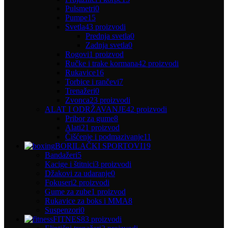
Pulsmetri
0
Pumpe
15
Svetla
43 proizvodi
Prednja svetla
0
Zadnja svetla
0
Rogovi
1 proizvod
Ručke i trake kormana
42 proizvodi
Rukavice
16
Torbice i rančevi
7
Trenažeri
0
Zvonca
23 proizvodi
ALAT I ODRŽAVANJE
42 proizvodi
Pribor za gume
8
Alati
21 proizvod
Čišćenje i podmazivanje
11
BORILAČKI SPORTOVI
19
Bandažeri
5
Kacige i štitnici
3 proizvodi
Džakovi za udaranje
0
Fokuseri
2 proizvodi
Gume za zube
1 proizvod
Rukavice za boks i MMA
8
Suspenzori
0
FITNES
83 proizvodi