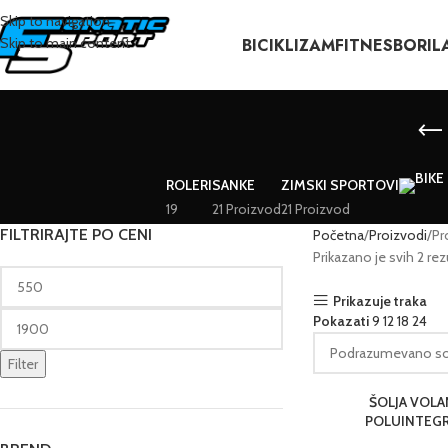
Skip to navigation
BICIKLIZAM
FITNES
BORIL
Skip to main content
ROLERI
SANKE
ZIMSKI SPORTOVI
19
21 Proizvod
21 Proizvod
FILTRIRAJTE PO CENI
Početna
Proizvodi
Pr
Prikazano je svih 2 rez
Prikazuje traka
Pokazati
9
12
18
24
Filter
ŠOLJA VOLAN
POLUINTEGRI