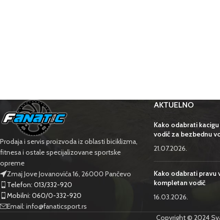
AKTUELNO
Kako odabrati kacigu
vodič za bezbednu v
Prodaja i servis proizvoda iz oblasti biciklizma,
21.07.2026.
fitnesa i ostale specijalizovane sportske
opreme
Kako odabrati pravu v
Zmaj Jove Jovanovića 16, 26000 Pančevo
kompletan vodič
Telefon: 013/332-920
Mobilni: 060/0-332-920
16.03.2026.
Email: info@fanaticsport.rs
Copyright © 2024 Sva 