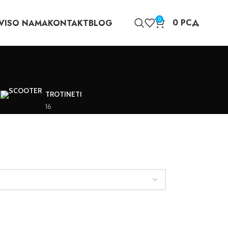
0
0
РСД
VIS
O NAMA
KONTAKT
BLOG
TROTINETI
i
16