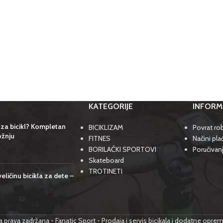
KATEGORIJE
INFORM
 za bicikl? Kompletan
BICIKLIZAM
Povrat rob
ožnju
FITNES
Načini pla
BORILAČKI SPORTOVI
Poručivan
Skateboard
TROTINETI
eličinu bicikla za dete –
prava zadržana - Fanatic Sport - Prodaja i servis bicikala i dodatne opre