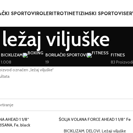
AČKI SPORTOVI
ROLERI
TROTINETI
ZIMSKI SPORTOVI
SER
ležaj viljuške
BICIKLIZAM
BORILAČKI SPORTOVI
FITNES
1.008
19
83 Proizvod
oizvod označen „ležaj viljuške“
ultata
A AHEAD 1 1/8“
ŠOLJA VOLANA FORCE AHEAD 1 1/8“ Fe
SANA, Fe, black
BICIKLIZAM
,
DELOVI
,
Ležaji viljuške