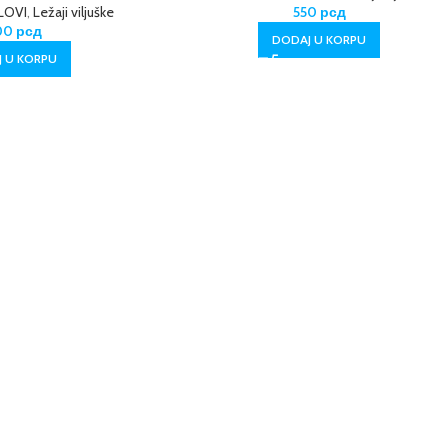
LOVI
,
Ležaji viljuške
550
рсд
900
рсд
DODAJ U KORPU
 U KORPU