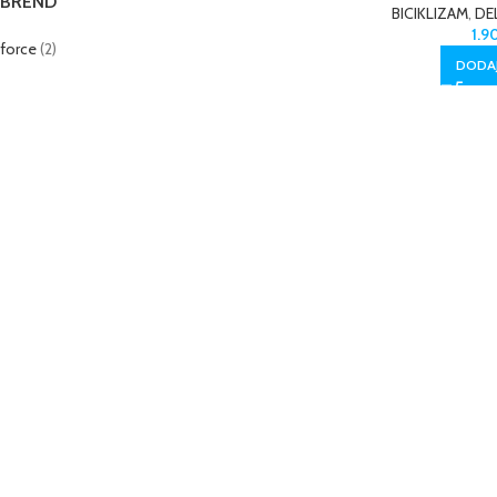
BREND
BICIKLIZAM
,
DE
1.
force
(2)
DODAJ