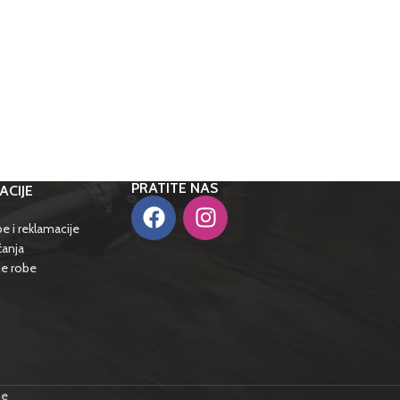
PRATITE NAS
ACIJE
e i reklamacije
ćanja
je robe
me