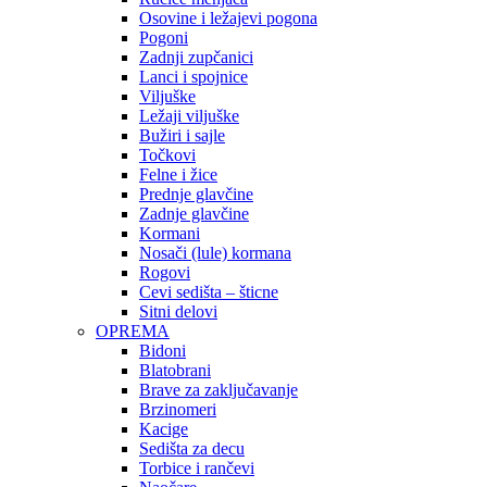
Osovine i ležajevi pogona
Pogoni
Zadnji zupčanici
Lanci i spojnice
Viljuške
Ležaji viljuške
Bužiri i sajle
Točkovi
Felne i žice
Prednje glavčine
Zadnje glavčine
Kormani
Nosači (lule) kormana
Rogovi
Cevi sedišta – šticne
Sitni delovi
OPREMA
Bidoni
Blatobrani
Brave za zaključavanje
Brzinomeri
Kacige
Sedišta za decu
Torbice i rančevi