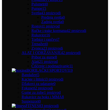
Pulsmetri
0
Pumpe
15
Svetla
43 proizvodi
Prednja svetla
0
Zadnja svetla
0
Rogovi
1 proizvod
Ručke i trake kormana
42 proizvodi
Rukavice
16
Torbice i rančevi
7
Trenažeri
0
Zvonca
23 proizvodi
ALAT I ODRŽAVANJE
42 proizvodi
Pribor za gume
8
Alati
21 proizvod
Čišćenje i podmazivanje
11
BORILAČKI SPORTOVI
19
Bandažeri
5
Kacige i štitnici
3 proizvodi
Džakovi za udaranje
0
Fokuseri
2 proizvodi
Gume za zube
1 proizvod
Rukavice za boks i MMA
8
Suspenzori
0
FITNES
83 proizvodi