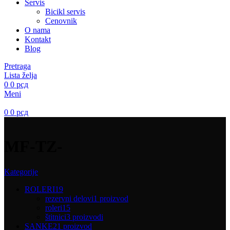
Servis
Bicikl servis
Cenovnik
O nama
Kontakt
Blog
Pretraga
Lista želja
0
0
рсд
Meni
0
0
рсд
MF-TZ-
Kategorije
ROLERI
19
rezervni delovi
1 proizvod
roleri
15
štitnici
3 proizvodi
SANKE
21 proizvod