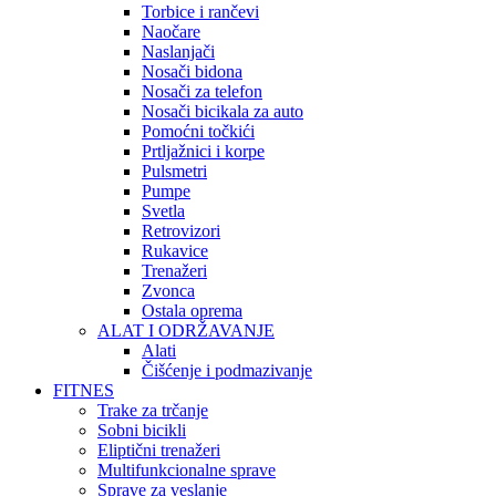
Torbice i rančevi
Naočare
Naslanjači
Nosači bidona
Nosači za telefon
Nosači bicikala za auto
Pomoćni točkići
Prtljažnici i korpe
Pulsmetri
Pumpe
Svetla
Retrovizori
Rukavice
Trenažeri
Zvonca
Ostala oprema
ALAT I ODRŽAVANJE
Alati
Čišćenje i podmazivanje
FITNES
Trake za trčanje
Sobni bicikli
Eliptični trenažeri
Multifunkcionalne sprave
Sprave za veslanje