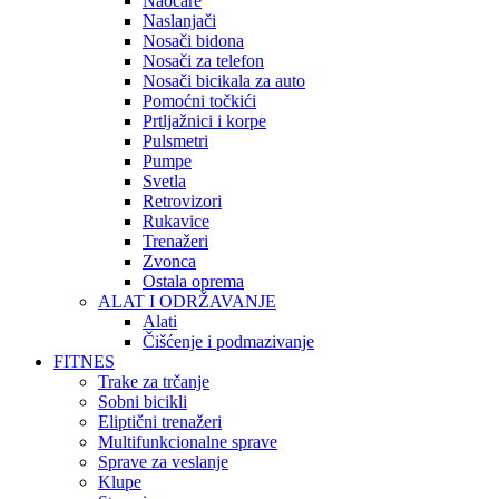
Naočare
Naslanjači
Nosači bidona
Nosači za telefon
Nosači bicikala za auto
Pomoćni točkići
Prtljažnici i korpe
Pulsmetri
Pumpe
Svetla
Retrovizori
Rukavice
Trenažeri
Zvonca
Ostala oprema
ALAT I ODRŽAVANJE
Alati
Čišćenje i podmazivanje
FITNES
Trake za trčanje
Sobni bicikli
Eliptični trenažeri
Multifunkcionalne sprave
Sprave za veslanje
Klupe