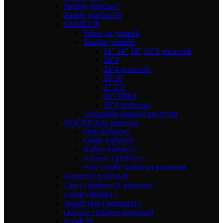
Prednje glavčine
7
Zadnje glavčine
10
GUME
136
Pribor za gume
26
Spoljne gume
66
12",14",16",18"
2 proizvodi
20"
0
24"
4 proizvodi
26"
10
27,5"
0
28"/700c
8
29"
4 proizvodi
Unutrasnje gume
44 proizvodi
KOČNICE
91 proizvod
Disk kočnice
0
Ostale kočnice
0
Ručice kočnica
5
Paknovi i pločice
15
Sajle i bužiri kočnica
3 proizvodi
Kormani
3 proizvodi
Lanci i spojnice
21 proizvod
Ležaji viljuške
17
Nosači (lule) kormana
15
Osovine i ležajevi pogona
20
Pedale
29