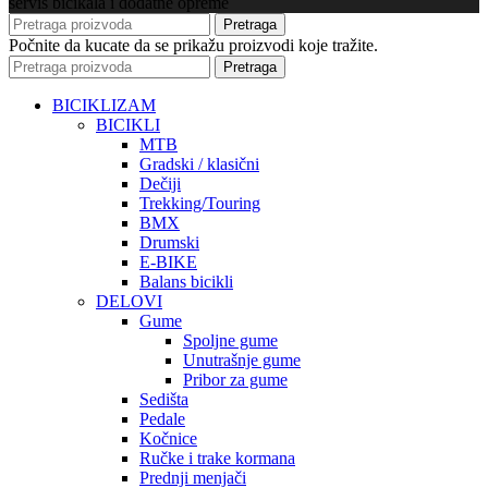
servis bicikala i dodatne opreme
Pretraga
Počnite da kucate da se prikažu proizvodi koje tražite.
Pretraga
BICIKLIZAM
BICIKLI
MTB
Gradski / klasični
Dečiji
Trekking/Touring
BMX
Drumski
E-BIKE
Balans bicikli
DELOVI
Gume
Spoljne gume
Unutrašnje gume
Pribor za gume
Sedišta
Pedale
Kočnice
Ručke i trake kormana
Prednji menjači