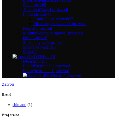
Eliptični trenažeri
2 proizvodi
Sobni bicikli
5
Trake za trčanje
4 proizvodi
Fitnes rekviziti
46
Ostali fitness rekviziti
27
Pilates/joga rekviziti
21 proizvod
Klupe
2 proizvodi
Multifunkcionalne sprave
1 proizvod
Ostale sprave
0
Šipke i tegovi
24 proizvodi
Sprave za veslanje
0
Steperi
0
TROTINETI
16
Dečji trotineti
8
Električni trotineti
3 proizvodi
Freestyle trotineti
1 proizvod
Skateboard
4 proizvodi
Zatvori
Brend
shimano
(1)
Broj brzina