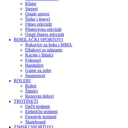
Klupe
Steperi
Ostale sprave
Šipke i tegovi
Fitnes rekviziti
Pilates/joga rekviziti
Ostali fitness rekviziti
BORILAČKI SPORTOVI
Rukavice za boks i MMA
Džakovi za udaranje
Kacige i štitnici
Fokuseri
Bandažeri
Gume za zube
Suspenzori
ROLERI
Roleri
Štitnici
Rezervni delovi
TROTINETI
Dečji trotineti
Električni trotineti
Freestyle trotineti
Skateboard
ZIMSKI SPORTOVI