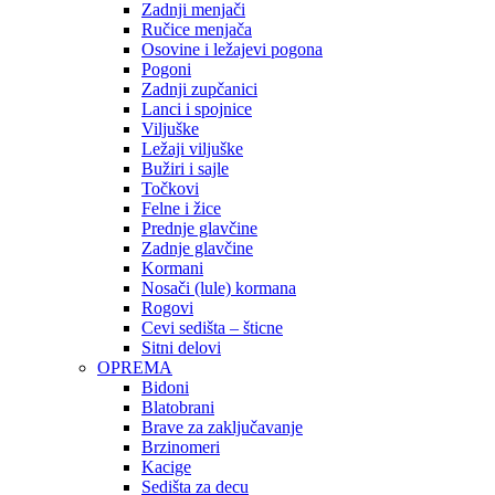
Zadnji menjači
Ručice menjača
Osovine i ležajevi pogona
Pogoni
Zadnji zupčanici
Lanci i spojnice
Viljuške
Ležaji viljuške
Bužiri i sajle
Točkovi
Felne i žice
Prednje glavčine
Zadnje glavčine
Kormani
Nosači (lule) kormana
Rogovi
Cevi sedišta – šticne
Sitni delovi
OPREMA
Bidoni
Blatobrani
Brave za zaključavanje
Brzinomeri
Kacige
Sedišta za decu