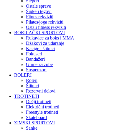
Steperi
Ostale sprave
Šipke i tegovi
Fitnes rekviziti
Pilates/joga rekviziti
Ostali fitness rekviziti
BORILAČKI SPORTOVI
Rukavice za boks i MMA
Džakovi za udaranje
Kacige i štitnici
Fokuseri
Bandažeri
Gume za zube
Suspenzori
ROLERI
Roleri
Štitnici
Rezervni delovi
TROTINETI
Dečji trotineti
Električni trotineti
Freestyle trotineti
Skateboard
ZIMSKI SPORTOVI
Sanke