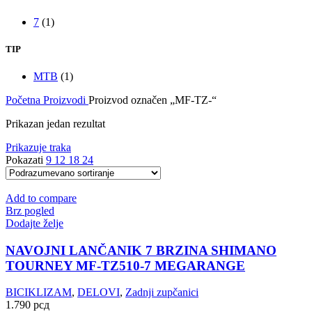
7
(1)
TIP
MTB
(1)
Početna
Proizvodi
Proizvod označen „MF-TZ-“
Prikazan jedan rezultat
Prikazuje traka
Pokazati
9
12
18
24
Add to compare
Brz pogled
Dodajte želje
NAVOJNI LANČANIK 7 BRZINA SHIMANO
TOURNEY MF-TZ510-7 MEGARANGE
BICIKLIZAM
,
DELOVI
,
Zadnji zupčanici
1.790
рсд