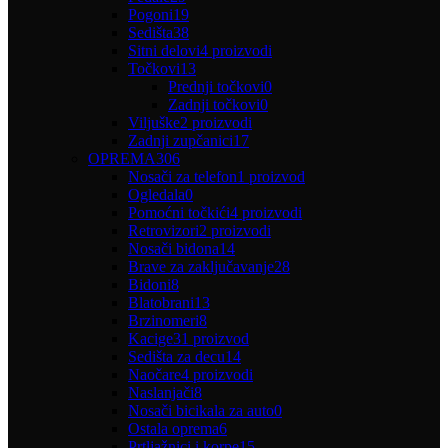
Pogoni
19
Sedišta
38
Sitni delovi
4 proizvodi
Točkovi
13
Prednji točkovi
0
Zadnji točkovi
0
Viljuške
2 proizvodi
Zadnji zupčanici
17
OPREMA
306
Nosači za telefon
1 proizvod
Ogledala
0
Pomoćni točkići
4 proizvodi
Retrovizori
2 proizvodi
Nosači bidona
14
Brave za zaključavanje
28
Bidoni
8
Blatobrani
13
Brzinomeri
8
Kacige
31 proizvod
Sedišta za decu
14
Naočare
4 proizvodi
Naslanjači
8
Nosači bicikala za auto
0
Ostala oprema
6
Prtljažnici i korpe
15