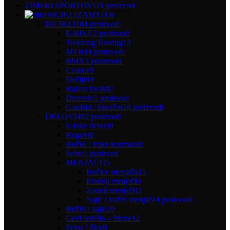
ZIMSKI SPORTOVI
21 proizvod
BICIKLIZAM
1.008
BICIKLI
184 proizvodi
E-BIKE
2 proizvodi
Trekking/Touring
13
MTB
44 proizvodi
BMX
3 proizvodi
Cruiser
0
Dečiji
89
Balans bicikli
7
Drumski
1 proizvod
Gradski / klasični
24 proizvodi
DELOVI
492 proizvodi
E-bike delovi
0
Rogovi
0
Ručke i trake kormana
0
Šelne
1 proizvod
MENJAČI
35
Ručice menjača
15
Prednji menjači
0
Zadnji menjači
11
Sajle i bužiri menjača
4 proizvodi
Bužiri i sajle
20
Cevi sedišta – šticne
12
Felne i žice
8