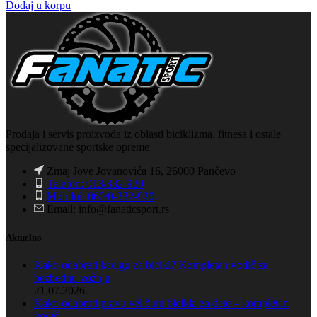
Dodaj u korpu
Prodaja i servis proizvoda iz oblasti biciklizma, fitnesa i ostale
specijalizovane sportske opreme
Zmaj Jove Jovanovića 16, 26000 Pančevo
Telefon: 013/332-920
Mobilni: 060/0-332-920
Email: info@fanaticsport.rs
Aktuelno
Kako odabrati kacigu za bicikl? Kompletan vodič za
bezbednu vožnju
21.07.2026.
Kako odabrati pravu veličinu bicikla za dete – kompletan
vodič