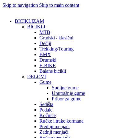
Skip to navigation
Skip to main content
BICIKLIZAM
BICIKLI
MTB
Gradski / klasični
Dečiji
Trekking/Touring
BMX
Drumski
E-BIKE
Balans bicikli
DELOVI
Gume
Spoljne gume
Unutrašnje gume
Pribor za gume
Sedišta
Pedale
Kočnice
Ručke i trake kormana
Prednji menjači
Zadnji menjači
Ručice menjača