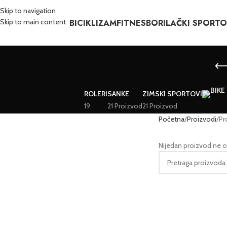
Skip to navigation
BICIKLIZAM
FITNES
BORILAČKI SPORTO
Skip to main content
ROLERI
SANKE
ZIMSKI SPORTOVI
19
21 Proizvod
21 Proizvod
Početna
Proizvodi
Pr
Nijedan proizvod ne o