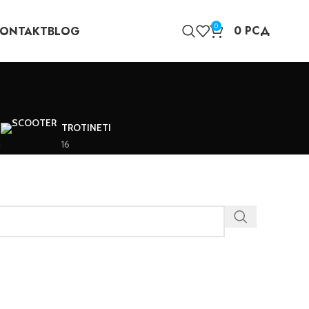
0
0
РСД
KONTAKT
BLOG
TROTINETI
i
16