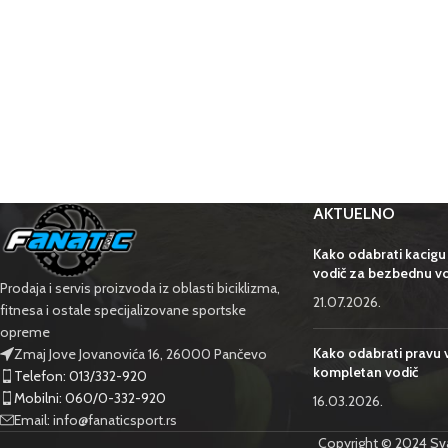
AKTUELNO
Kako odabrati kacigu
vodič za bezbednu v
Prodaja i servis proizvoda iz oblasti biciklizma,
21.07.2026.
fitnesa i ostale specijalizovane sportske
opreme
Kako odabrati pravu v
Zmaj Jove Jovanovića 16, 26000 Pančevo
kompletan vodič
Telefon: 013/332-920
Mobilni: 060/0-332-920
16.03.2026.
Email: info@fanaticsport.rs
Copyright © 2024 Sva 