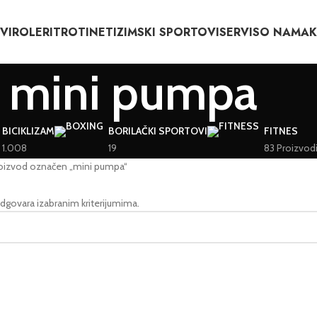
VI
ROLERI
TROTINETI
ZIMSKI SPORTOVI
SERVIS
O NAMA
mini pumpa
BICIKLIZAM
BORILAČKI SPORTOVI
FITNES
1.008
19
83 Proizvod
oizvod označen „mini pumpa“
dgovara izabranim kriterijumima.