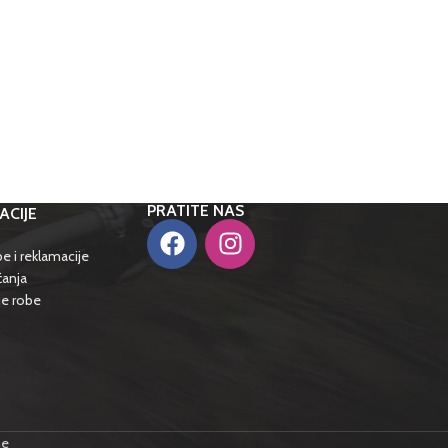
PRATITE NAS
ACIJE
e i reklamacije
ćanja
je robe
me