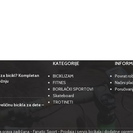
KATEGORIJE
INFORM
 za bicikl? Kompletan
BICIKLIZAM
Povrat rob
ožnju
FITNES
Načini pla
BORILAČKI SPORTOVI
Poručivan
Skateboard
TROTINETI
eličinu bicikla za dete –
prava zadržana - Fanatic Sport - Prodaja i servis bicikala i dodatne opre