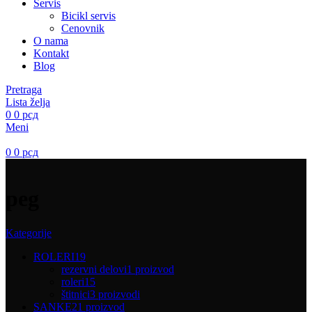
Servis
Bicikl servis
Cenovnik
O nama
Kontakt
Blog
Pretraga
Lista želja
0
0
рсд
Meni
0
0
рсд
peg
Kategorije
ROLERI
19
rezervni delovi
1 proizvod
roleri
15
štitnici
3 proizvodi
SANKE
21 proizvod