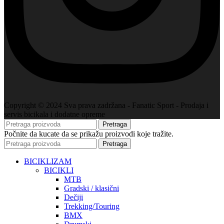
Copyright © 2024 Sva prava zadržana - Fanatic Sport - Prodaja i
servis bicikala i dodatne opreme
Pretraga
Počnite da kucate da se prikažu proizvodi koje tražite.
Pretraga
BICIKLIZAM
BICIKLI
MTB
Gradski / klasični
Dečiji
Trekking/Touring
BMX