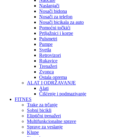
Naočare
Naslanjači
Nosači bidona
Nosači za telefon
Nosači bicikala za auto
Pomoćni točkići
Prtljažnici i korpe
Pulsmetri
Pumpe
Svetla
Retrovizori
Rukavice
Trenažeri
Zvonca
Ostala oprema
ALAT I ODRŽAVANJE
Alati
Čišćenje i podmazivanje
FITNES
Trake za trčanje
Sobni bicikli
Eliptični trenažeri
Multifunkcionalne sprave
Sprave za veslanje
Klupe