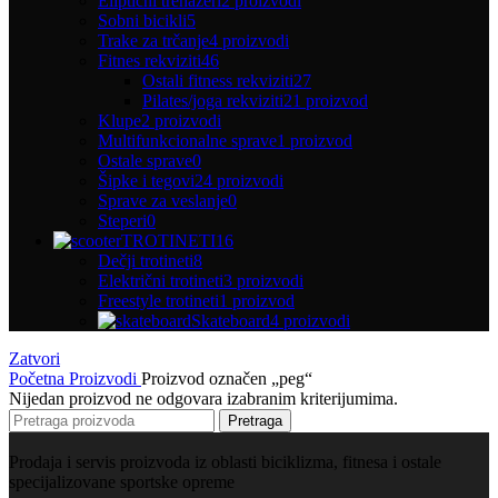
Eliptični trenažeri
2 proizvodi
Sobni bicikli
5
Trake za trčanje
4 proizvodi
Fitnes rekviziti
46
Ostali fitness rekviziti
27
Pilates/joga rekviziti
21 proizvod
Klupe
2 proizvodi
Multifunkcionalne sprave
1 proizvod
Ostale sprave
0
Šipke i tegovi
24 proizvodi
Sprave za veslanje
0
Steperi
0
TROTINETI
16
Dečji trotineti
8
Električni trotineti
3 proizvodi
Freestyle trotineti
1 proizvod
Skateboard
4 proizvodi
Zatvori
Početna
Proizvodi
Proizvod označen „peg“
Nijedan proizvod ne odgovara izabranim kriterijumima.
Pretraga
Prodaja i servis proizvoda iz oblasti biciklizma, fitnesa i ostale
specijalizovane sportske opreme