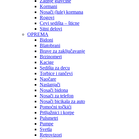
Zadnje glavčine
Kormani
Nosači (lule) kormana
Rogovi
Cevi sedišta – šticne
Sitni delovi
OPREMA
Bidoni
Blatobrani
Brave za zaključavanje
Brzinomeri
Kacige
Sedišta za decu
Torbice i rančevi
Naočare
Naslanjači
Nosači bidona
Nosači za telefon
Nosači bicikala za auto
Pomoćni točkići
Prtljažnici i korpe
Pulsmetri
Pumpe
Svetla
Retrovizori