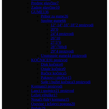
Prednje glavčine
7
Zadnje glavčine
10
GUME
136
Pribor za gume
26
Spoljne gume
66
12",14",16",18"
2 proizvodi
20"
0
24"
4 proizvodi
26"
10
27,5"
0
28"/700c
8
29"
4 proizvodi
Unutrasnje gume
44 proizvodi
KOČNICE
91 proizvod
Disk kočnice
0
Ostale kočnice
0
Ručice kočnica
5
Paknovi i pločice
15
Sajle i bužiri kočnica
3 proizvodi
Kormani
3 proizvodi
Lanci i spojnice
21 proizvod
Ležaji viljuške
17
Nosači (lule) kormana
15
Osovine i ležajevi pogona
20
Pedale
29