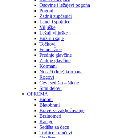
Osovine i ležajevi pogona
Pogoni
Zadnji zupčanici
Lanci i spojnice
Viljuške
Ležaji viljuške
Bužiri i sajle
Točkovi
Felne i žice
Prednje glavčine
Zadnje glavčine
Kormani
Nosači (lule) kormana
Rogovi
Cevi sedišta – šticne
Sitni delovi
OPREMA
Bidoni
Blatobrani
Brave za zaključavanje
Brzinomeri
Kacige
Sedišta za decu
Torbice i rančevi