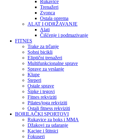
Rukavice
Trenažeri
Zvonca
Ostala oprema
ALAT I ODRŽAVANJE
Alati
Čišćenje i podmazivanje
FITNES
Trake za trčanje
Sobni bicikli
Eliptični trenažeri
Multifunkcionalne sprave
Sprave za veslanje
Klupe
Steperi
Ostale sprave
Šipke i tegovi
Fitnes rekviziti
Pilates/joga rekviziti
Ostali fitness rekviziti
BORILAČKI SPORTOVI
Rukavice za boks i MMA
Džakovi za udaranje
Kacige i štitnici
Fokuseri