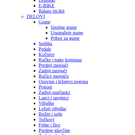
Drumski
E-BIKE
Balans bicikli
DELOVI
Gume
Spoljne gume
Unutrašnje gume
Pribor za gume
Sedišta
Pedale
Kočnice
Ručke i trake kormana
Prednji menjači
Zadnji menjači
Ručice menjača
Osovine i ležajevi pogona
Pogoni
Zadnji zupčanici
Lanci i spojnice
Viljuške
Ležaji viljuške
Bužiri i sajle
Točkovi
Felne i žice
Prednje glavčine