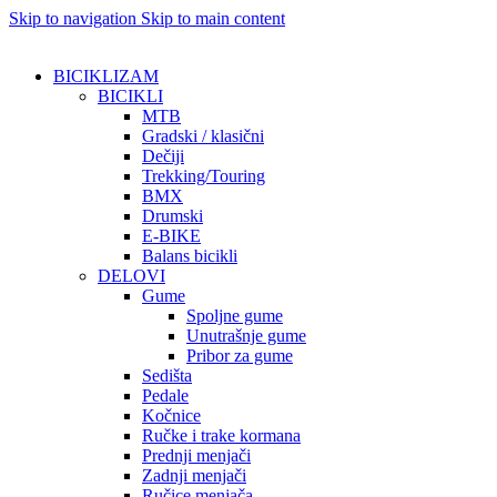
Skip to navigation
Skip to main content
BICIKLIZAM
BICIKLI
MTB
Gradski / klasični
Dečiji
Trekking/Touring
BMX
Drumski
E-BIKE
Balans bicikli
DELOVI
Gume
Spoljne gume
Unutrašnje gume
Pribor za gume
Sedišta
Pedale
Kočnice
Ručke i trake kormana
Prednji menjači
Zadnji menjači
Ručice menjača