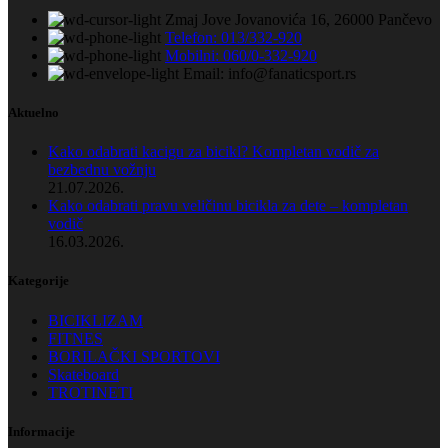
Zmaj Jove Jovanovića 16, 26000 Pančevo
Telefon: 013/332-920
Mobilni: 060/0-332-920
Email: info@fanaticsport.rs
Aktuelno
Kako odabrati kacigu za bicikl? Kompletan vodič za
bezbednu vožnju
21.07.2026.
Kako odabrati pravu veličinu bicikla za dete – kompletan
vodič
16.03.2026.
Kategorije
BICIKLIZAM
FITNES
BORILAČKI SPORTOVI
Skateboard
TROTINETI
Informacije