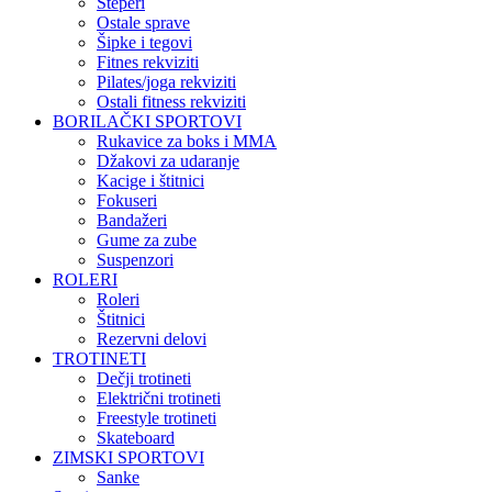
Steperi
Ostale sprave
Šipke i tegovi
Fitnes rekviziti
Pilates/joga rekviziti
Ostali fitness rekviziti
BORILAČKI SPORTOVI
Rukavice za boks i MMA
Džakovi za udaranje
Kacige i štitnici
Fokuseri
Bandažeri
Gume za zube
Suspenzori
ROLERI
Roleri
Štitnici
Rezervni delovi
TROTINETI
Dečji trotineti
Električni trotineti
Freestyle trotineti
Skateboard
ZIMSKI SPORTOVI
Sanke