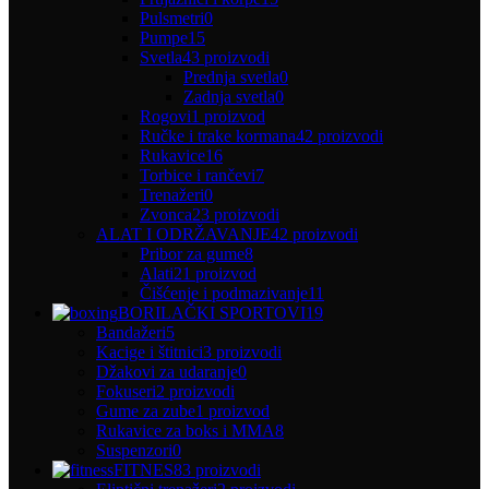
Pulsmetri
0
Pumpe
15
Svetla
43 proizvodi
Prednja svetla
0
Zadnja svetla
0
Rogovi
1 proizvod
Ručke i trake kormana
42 proizvodi
Rukavice
16
Torbice i rančevi
7
Trenažeri
0
Zvonca
23 proizvodi
ALAT I ODRŽAVANJE
42 proizvodi
Pribor za gume
8
Alati
21 proizvod
Čišćenje i podmazivanje
11
BORILAČKI SPORTOVI
19
Bandažeri
5
Kacige i štitnici
3 proizvodi
Džakovi za udaranje
0
Fokuseri
2 proizvodi
Gume za zube
1 proizvod
Rukavice za boks i MMA
8
Suspenzori
0
FITNES
83 proizvodi