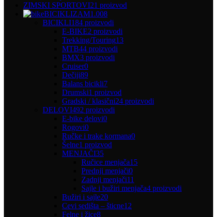
ZIMSKI SPORTOVI
21 proizvod
BICIKLIZAM
1.008
BICIKLI
184 proizvodi
E-BIKE
2 proizvodi
Trekking/Touring
13
MTB
44 proizvodi
BMX
3 proizvodi
Cruiser
0
Dečiji
89
Balans bicikli
7
Drumski
1 proizvod
Gradski / klasični
24 proizvodi
DELOVI
492 proizvodi
E-bike delovi
0
Rogovi
0
Ručke i trake kormana
0
Šelne
1 proizvod
MENJAČI
35
Ručice menjača
15
Prednji menjači
0
Zadnji menjači
11
Sajle i bužiri menjača
4 proizvodi
Bužiri i sajle
20
Cevi sedišta – šticne
12
Felne i žice
8