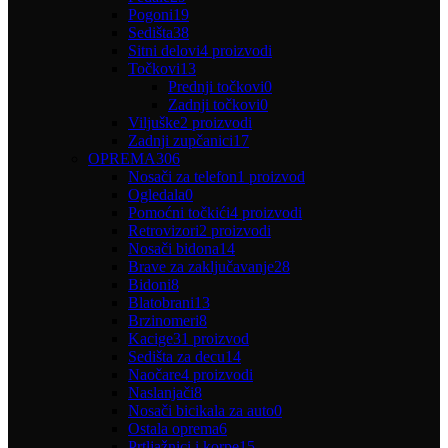
Pogoni
19
Sedišta
38
Sitni delovi
4 proizvodi
Točkovi
13
Prednji točkovi
0
Zadnji točkovi
0
Viljuške
2 proizvodi
Zadnji zupčanici
17
OPREMA
306
Nosači za telefon
1 proizvod
Ogledala
0
Pomoćni točkići
4 proizvodi
Retrovizori
2 proizvodi
Nosači bidona
14
Brave za zaključavanje
28
Bidoni
8
Blatobrani
13
Brzinomeri
8
Kacige
31 proizvod
Sedišta za decu
14
Naočare
4 proizvodi
Naslanjači
8
Nosači bicikala za auto
0
Ostala oprema
6
Prtljažnici i korpe
15