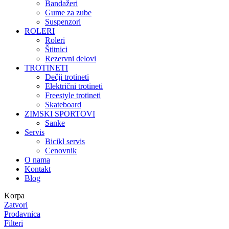
Bandažeri
Gume za zube
Suspenzori
ROLERI
Roleri
Štitnici
Rezervni delovi
TROTINETI
Dečji trotineti
Električni trotineti
Freestyle trotineti
Skateboard
ZIMSKI SPORTOVI
Sanke
Servis
Bicikl servis
Cenovnik
O nama
Kontakt
Blog
Korpa
Zatvori
Prodavnica
Filteri