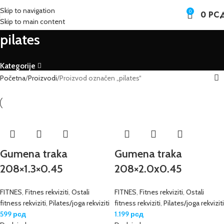
Skip to navigation
0
0
РС
Skip to main content
pilates
Kategorije
Početna
Proizvodi
Proizvod označen „pilates“
Gumena traka
Gumena traka
208×1.3×0.45
208×2.0x0.45
FITNES
,
Fitnes rekviziti
,
Ostali
FITNES
,
Fitnes rekviziti
,
Ostali
fitness rekviziti
,
Pilates/joga rekviziti
fitness rekviziti
,
Pilates/joga rekviziti
599
рсд
1.199
рсд