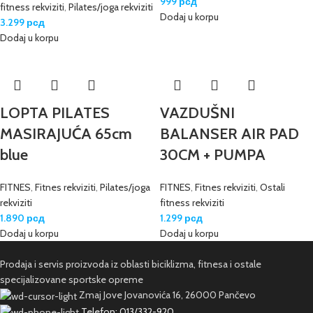
999
рсд
fitness rekviziti
,
Pilates/joga rekviziti
Dodaj u korpu
3.299
рсд
Dodaj u korpu
LOPTA PILATES
VAZDUŠNI
MASIRAJUĆA 65cm
BALANSER AIR PAD
blue
30CM + PUMPA
FITNES
,
Fitnes rekviziti
,
Pilates/joga
FITNES
,
Fitnes rekviziti
,
Ostali
rekviziti
fitness rekviziti
1.890
рсд
1.299
рсд
Dodaj u korpu
Dodaj u korpu
Prodaja i servis proizvoda iz oblasti biciklizma, fitnesa i ostale
specijalizovane sportske opreme
Zmaj Jove Jovanovića 16, 26000 Pančevo
Telefon: 013/332-920