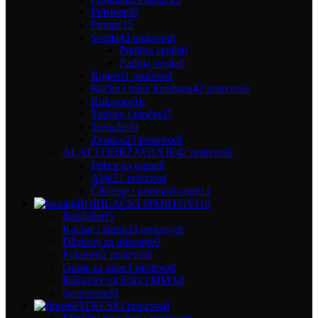
Pulsmetri
0
Pumpe
15
Svetla
43 proizvodi
Prednja svetla
0
Zadnja svetla
0
Rogovi
1 proizvod
Ručke i trake kormana
42 proizvodi
Rukavice
16
Torbice i rančevi
7
Trenažeri
0
Zvonca
23 proizvodi
ALAT I ODRŽAVANJE
42 proizvodi
Pribor za gume
8
Alati
21 proizvod
Čišćenje i podmazivanje
11
BORILAČKI SPORTOVI
19
Bandažeri
5
Kacige i štitnici
3 proizvodi
Džakovi za udaranje
0
Fokuseri
2 proizvodi
Gume za zube
1 proizvod
Rukavice za boks i MMA
8
Suspenzori
0
FITNES
83 proizvodi