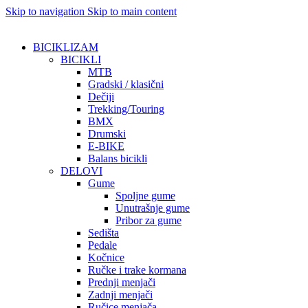
Skip to navigation
Skip to main content
BICIKLIZAM
BICIKLI
MTB
Gradski / klasični
Dečiji
Trekking/Touring
BMX
Drumski
E-BIKE
Balans bicikli
DELOVI
Gume
Spoljne gume
Unutrašnje gume
Pribor za gume
Sedišta
Pedale
Kočnice
Ručke i trake kormana
Prednji menjači
Zadnji menjači
Ručice menjača