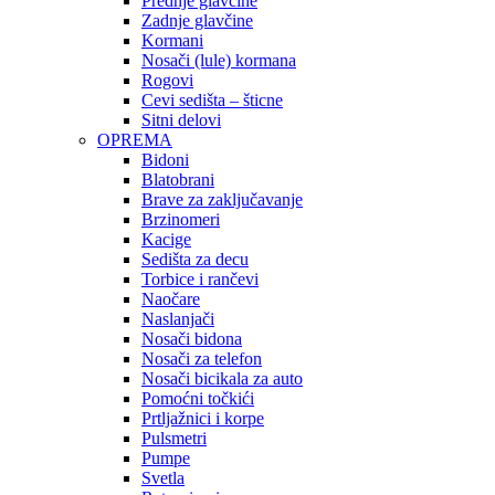
Prednje glavčine
Zadnje glavčine
Kormani
Nosači (lule) kormana
Rogovi
Cevi sedišta – šticne
Sitni delovi
OPREMA
Bidoni
Blatobrani
Brave za zaključavanje
Brzinomeri
Kacige
Sedišta za decu
Torbice i rančevi
Naočare
Naslanjači
Nosači bidona
Nosači za telefon
Nosači bicikala za auto
Pomoćni točkići
Prtljažnici i korpe
Pulsmetri
Pumpe
Svetla