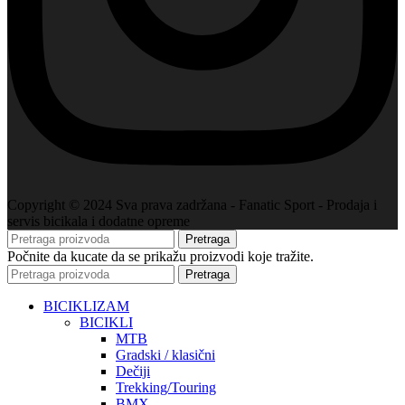
Copyright © 2024 Sva prava zadržana - Fanatic Sport - Prodaja i
servis bicikala i dodatne opreme
Pretraga
Počnite da kucate da se prikažu proizvodi koje tražite.
Pretraga
BICIKLIZAM
BICIKLI
MTB
Gradski / klasični
Dečiji
Trekking/Touring
BMX