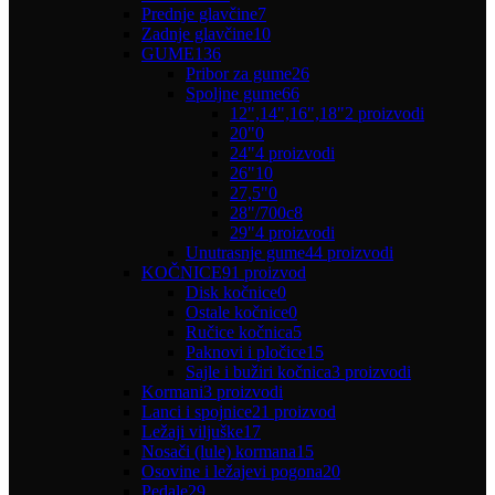
Prednje glavčine
7
Zadnje glavčine
10
GUME
136
Pribor za gume
26
Spoljne gume
66
12",14",16",18"
2 proizvodi
20"
0
24"
4 proizvodi
26"
10
27,5"
0
28"/700c
8
29"
4 proizvodi
Unutrasnje gume
44 proizvodi
KOČNICE
91 proizvod
Disk kočnice
0
Ostale kočnice
0
Ručice kočnica
5
Paknovi i pločice
15
Sajle i bužiri kočnica
3 proizvodi
Kormani
3 proizvodi
Lanci i spojnice
21 proizvod
Ležaji viljuške
17
Nosači (lule) kormana
15
Osovine i ležajevi pogona
20
Pedale
29