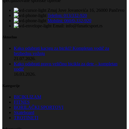
specijalizovane sportske opreme
Zmaj Jove Jovanovića 16, 26000 Pančevo
Telefon: 013/332-920
Mobilni: 060/0-332-920
Email: info@fanaticsport.rs
Aktuelno
Kako odabrati kacigu za bicikl? Kompletan vodič za
bezbednu vožnju
21.07.2026.
Kako odabrati pravu veličinu bicikla za dete – kompletan
vodič
16.03.2026.
Kategorije
BICIKLIZAM
FITNES
BORILAČKI SPORTOVI
Skateboard
TROTINETI
Informacije