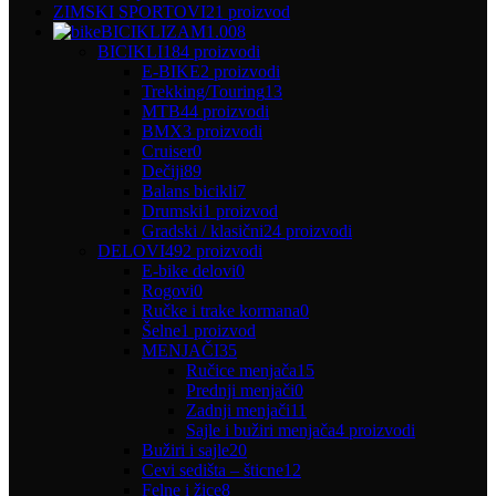
ZIMSKI SPORTOVI
21 proizvod
BICIKLIZAM
1.008
BICIKLI
184 proizvodi
E-BIKE
2 proizvodi
Trekking/Touring
13
MTB
44 proizvodi
BMX
3 proizvodi
Cruiser
0
Dečiji
89
Balans bicikli
7
Drumski
1 proizvod
Gradski / klasični
24 proizvodi
DELOVI
492 proizvodi
E-bike delovi
0
Rogovi
0
Ručke i trake kormana
0
Šelne
1 proizvod
MENJAČI
35
Ručice menjača
15
Prednji menjači
0
Zadnji menjači
11
Sajle i bužiri menjača
4 proizvodi
Bužiri i sajle
20
Cevi sedišta – šticne
12
Felne i žice
8