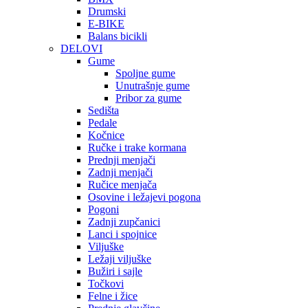
Drumski
E-BIKE
Balans bicikli
DELOVI
Gume
Spoljne gume
Unutrašnje gume
Pribor za gume
Sedišta
Pedale
Kočnice
Ručke i trake kormana
Prednji menjači
Zadnji menjači
Ručice menjača
Osovine i ležajevi pogona
Pogoni
Zadnji zupčanici
Lanci i spojnice
Viljuške
Ležaji viljuške
Bužiri i sajle
Točkovi
Felne i žice