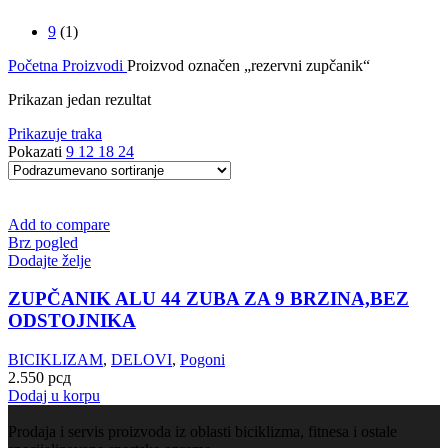
9
(1)
Početna
Proizvodi
Proizvod označen „rezervni zupčanik“
Prikazan jedan rezultat
Prikazuje traka
Pokazati
9
12
18
24
Add to compare
Brz pogled
Dodajte želje
ZUPČANIK ALU 44 ZUBA ZA 9 BRZINA,BEZ
ODSTOJNIKA
BICIKLIZAM
,
DELOVI
,
Pogoni
2.550
рсд
Dodaj u korpu
Prodaja i servis proizvoda iz oblasti biciklizma, fitnesa i ostale