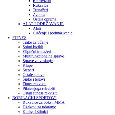
Retrovizori
Rukavice
Trenažeri
Zvonca
Ostala oprema
ALAT I ODRŽAVANJE
Alati
Čišćenje i podmazivanje
FITNES
Trake za trčanje
Sobni bicikli
Eliptični trenažeri
Multifunkcionalne sprave
Sprave za veslanje
Klupe
Steperi
Ostale sprave
Šipke i tegovi
Fitnes rekviziti
Pilates/joga rekviziti
Ostali fitness rekviziti
BORILAČKI SPORTOVI
Rukavice za boks i MMA
Džakovi za udaranje
Kacige i štitnici