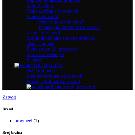
Eliptični trenažeri
2 proizvodi
Sobni bicikli
5
Trake za trčanje
4 proizvodi
Fitnes rekviziti
46
Ostali fitness rekviziti
27
Pilates/joga rekviziti
21 proizvod
Klupe
2 proizvodi
Multifunkcionalne sprave
1 proizvod
Ostale sprave
0
Šipke i tegovi
24 proizvodi
Sprave za veslanje
0
Steperi
0
TROTINETI
16
Dečji trotineti
8
Električni trotineti
3 proizvodi
Freestyle trotineti
1 proizvod
Skateboard
4 proizvodi
Zatvori
Brend
prowheel
(1)
Broj brzina