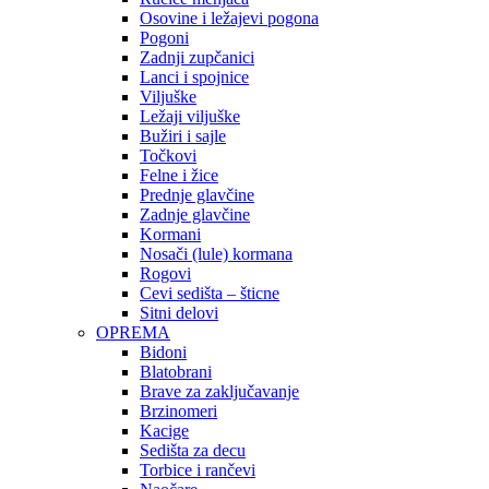
Osovine i ležajevi pogona
Pogoni
Zadnji zupčanici
Lanci i spojnice
Viljuške
Ležaji viljuške
Bužiri i sajle
Točkovi
Felne i žice
Prednje glavčine
Zadnje glavčine
Kormani
Nosači (lule) kormana
Rogovi
Cevi sedišta – šticne
Sitni delovi
OPREMA
Bidoni
Blatobrani
Brave za zaključavanje
Brzinomeri
Kacige
Sedišta za decu
Torbice i rančevi