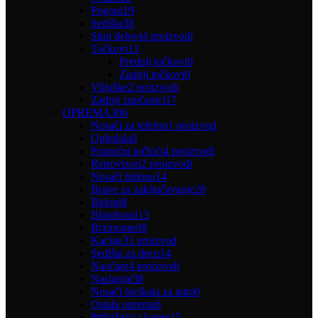
Pogoni
19
Sedišta
38
Sitni delovi
4 proizvodi
Točkovi
13
Prednji točkovi
0
Zadnji točkovi
0
Viljuške
2 proizvodi
Zadnji zupčanici
17
OPREMA
306
Nosači za telefon
1 proizvod
Ogledala
0
Pomoćni točkići
4 proizvodi
Retrovizori
2 proizvodi
Nosači bidona
14
Brave za zaključavanje
28
Bidoni
8
Blatobrani
13
Brzinomeri
8
Kacige
31 proizvod
Sedišta za decu
14
Naočare
4 proizvodi
Naslanjači
8
Nosači bicikala za auto
0
Ostala oprema
6
Prtljažnici i korpe
15