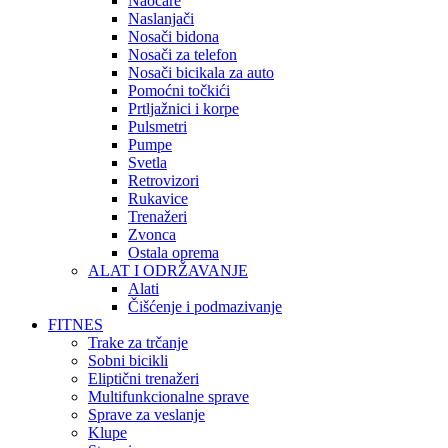
Naočare
Naslanjači
Nosači bidona
Nosači za telefon
Nosači bicikala za auto
Pomoćni točkići
Prtljažnici i korpe
Pulsmetri
Pumpe
Svetla
Retrovizori
Rukavice
Trenažeri
Zvonca
Ostala oprema
ALAT I ODRŽAVANJE
Alati
Čišćenje i podmazivanje
FITNES
Trake za trčanje
Sobni bicikli
Eliptični trenažeri
Multifunkcionalne sprave
Sprave za veslanje
Klupe