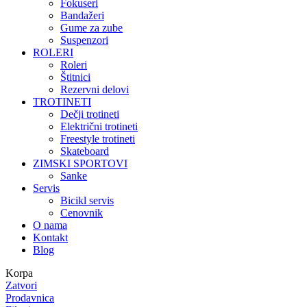
Fokuseri
Bandažeri
Gume za zube
Suspenzori
ROLERI
Roleri
Štitnici
Rezervni delovi
TROTINETI
Dečji trotineti
Električni trotineti
Freestyle trotineti
Skateboard
ZIMSKI SPORTOVI
Sanke
Servis
Bicikl servis
Cenovnik
O nama
Kontakt
Blog
Korpa
Zatvori
Prodavnica