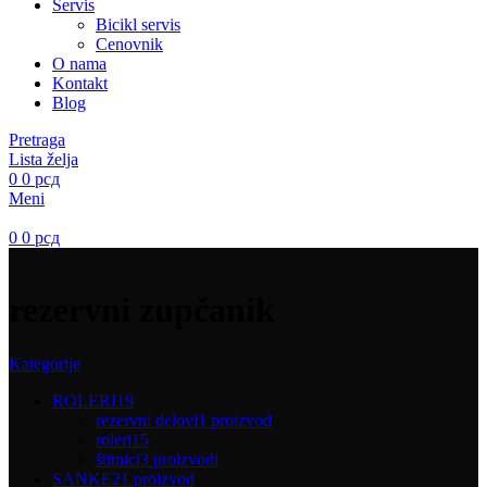
Servis
Bicikl servis
Cenovnik
O nama
Kontakt
Blog
Pretraga
Lista želja
0
0
рсд
Meni
0
0
рсд
rezervni zupčanik
Kategorije
ROLERI
19
rezervni delovi
1 proizvod
roleri
15
štitnici
3 proizvodi
SANKE
21 proizvod