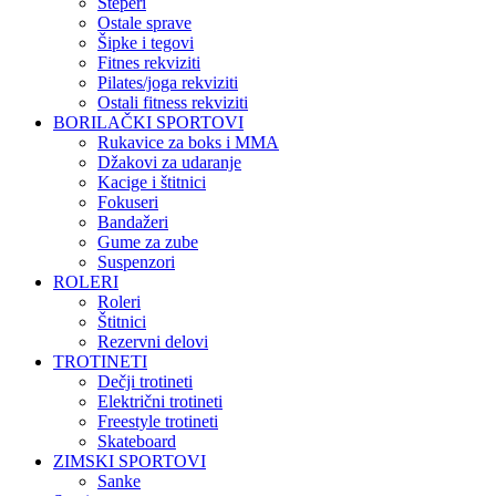
Steperi
Ostale sprave
Šipke i tegovi
Fitnes rekviziti
Pilates/joga rekviziti
Ostali fitness rekviziti
BORILAČKI SPORTOVI
Rukavice za boks i MMA
Džakovi za udaranje
Kacige i štitnici
Fokuseri
Bandažeri
Gume za zube
Suspenzori
ROLERI
Roleri
Štitnici
Rezervni delovi
TROTINETI
Dečji trotineti
Električni trotineti
Freestyle trotineti
Skateboard
ZIMSKI SPORTOVI
Sanke