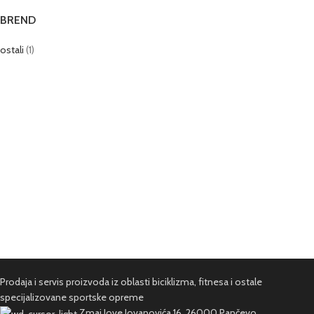
BREND
ostali
(1)
Prodaja i servis proizvoda iz oblasti biciklizma, fitnesa i ostale
specijalizovane sportske opreme
Zmaj Jove Jovanovića 16, 26000 Pančevo