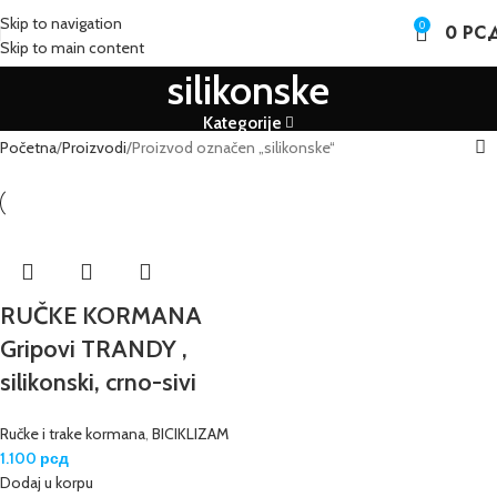
Skip to navigation
0
0
РС
Skip to main content
silikonske
Kategorije
Početna
Proizvodi
Proizvod označen „silikonske“
RUČKE KORMANA
Gripovi TRANDY ,
silikonski, crno-sivi
Ručke i trake kormana
,
BICIKLIZAM
1.100
рсд
Dodaj u korpu