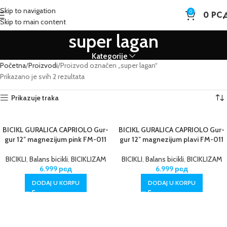
Skip to navigation
0
0
РС
Skip to main content
super lagan
Kategorije
Početna
Proizvodi
Proizvod označen „super lagan“
Prikazano je svih 2 rezultata
Prikazuje traka
BICIKL GURALICA CAPRIOLO Gur-
BICIKL GURALICA CAPRIOLO Gur-
gur 12″ magnezijum pink FM-011
gur 12″ magnezijum plavi FM-011
BICIKLI
,
Balans bicikli
,
BICIKLIZAM
BICIKLI
,
Balans bicikli
,
BICIKLIZAM
6.999
рсд
6.999
рсд
DODAJ U KORPU
DODAJ U KORPU