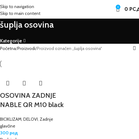
Skip to navigation
0
0
РС
Skip to main content
šuplja osovina
Kategorije
Početna
Proizvodi
Proizvod označen „šuplja osovina“
OSOVINA ZADNJE
NABLE QR M10 black
BICIKLIZAM
,
DELOVI
,
Zadnje
glavčine
300
рсд