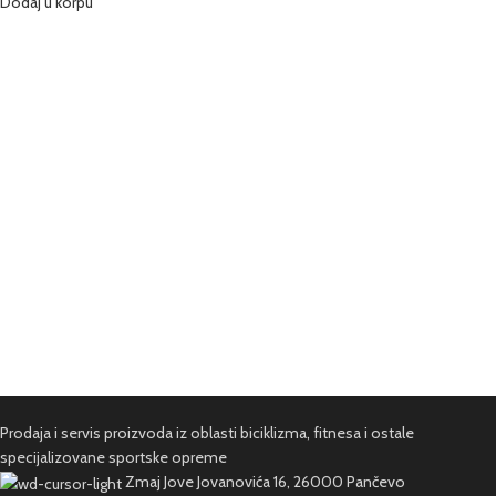
Dodaj u korpu
Prodaja i servis proizvoda iz oblasti biciklizma, fitnesa i ostale
specijalizovane sportske opreme
Zmaj Jove Jovanovića 16, 26000 Pančevo