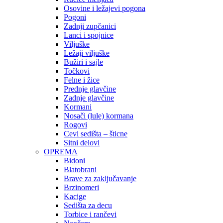
Osovine i ležajevi pogona
Pogoni
Zadnji zupčanici
Lanci i spojnice
Viljuške
Ležaji viljuške
Bužiri i sajle
Točkovi
Felne i žice
Prednje glavčine
Zadnje glavčine
Kormani
Nosači (lule) kormana
Rogovi
Cevi sedišta – šticne
Sitni delovi
OPREMA
Bidoni
Blatobrani
Brave za zaključavanje
Brzinomeri
Kacige
Sedišta za decu
Torbice i rančevi