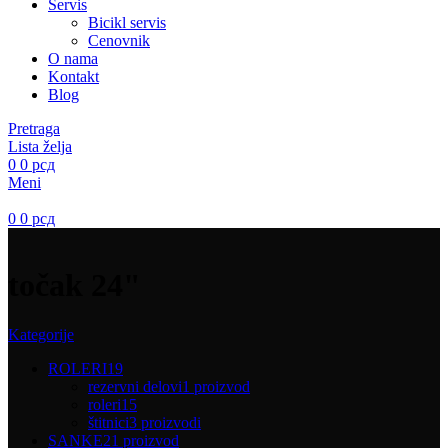
Servis
Bicikl servis
Cenovnik
O nama
Kontakt
Blog
Pretraga
Lista želja
0
0
рсд
Meni
0
0
рсд
točak 24"
Kategorije
ROLERI
19
rezervni delovi
1 proizvod
roleri
15
štitnici
3 proizvodi
SANKE
21 proizvod