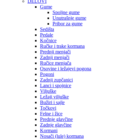
DELOVI
Gume
Spoljne gume
Unutrašnje gume
Pribor za gume
Sedišta
Pedale
Kočnice
Ručke i trake kormana
Prednji menjači
Zadnji menjači
Ručice menjača
Osovine i ležajevi pogona
Pogoni
Zadnji zupčanici
Lanci i spojnice
Viljuške
Ležaji viljuške
Bužiri i sajle
Točkovi
Felne i žice
Prednje glavčine
Zadnje glavčine
Kormani
Nosači (lule) kormana