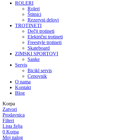
ROLERI
Roleri
Štitnici
Rezervni delovi
TROTINETI
Dečji trotineti
Električni trotineti
Freestyle trotineti
Skateboard
ZIMSKI SPORTOVI
Sanke
Servis
Bicikl servis
Cenovnik
O nama
Kontakt
Blog
Korpa
Zatvori
Prodavnica
Filteri
Lista želja
0
Korpa
Moj nalog