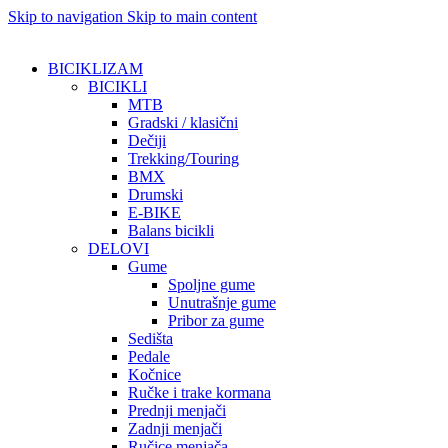
Skip to navigation
Skip to main content
BICIKLIZAM
BICIKLI
MTB
Gradski / klasični
Dečiji
Trekking/Touring
BMX
Drumski
E-BIKE
Balans bicikli
DELOVI
Gume
Spoljne gume
Unutrašnje gume
Pribor za gume
Sedišta
Pedale
Kočnice
Ručke i trake kormana
Prednji menjači
Zadnji menjači
Ručice menjača