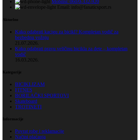
Mobilni: 060/0-332-920
Email: info@fanaticsport.rs
Aktuelno
Kako odabrati kacigu za bicikl? Kompletan vodič za
bezbednu vožnju
21.07.2026.
Kako odabrati pravu veličinu bicikla za dete – kompletan
vodič
16.03.2026.
Kategorije
BICIKLIZAM
FITNES
BORILAČKI SPORTOVI
Skateboard
TROTINETI
Informacije
Povrat robe i reklamacije
Načini plaćanja