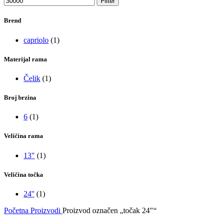
Filter
Brend
capriolo
(1)
Materijal rama
Čelik
(1)
Broj brzina
6
(1)
Veličina rama
13"
(1)
Veličina točka
24''
(1)
Početna
Proizvodi
Proizvod označen „točak 24"“