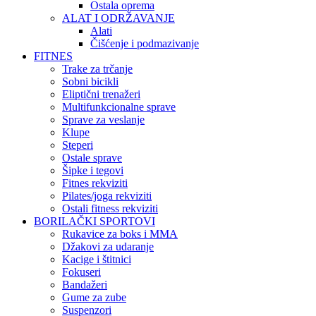
Ostala oprema
ALAT I ODRŽAVANJE
Alati
Čišćenje i podmazivanje
FITNES
Trake za trčanje
Sobni bicikli
Eliptični trenažeri
Multifunkcionalne sprave
Sprave za veslanje
Klupe
Steperi
Ostale sprave
Šipke i tegovi
Fitnes rekviziti
Pilates/joga rekviziti
Ostali fitness rekviziti
BORILAČKI SPORTOVI
Rukavice za boks i MMA
Džakovi za udaranje
Kacige i štitnici
Fokuseri
Bandažeri
Gume za zube
Suspenzori