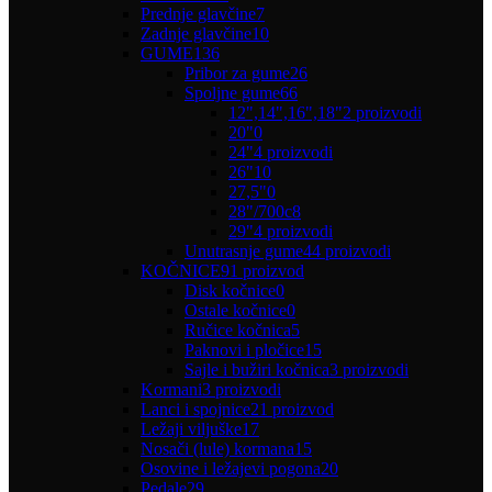
Prednje glavčine
7
Zadnje glavčine
10
GUME
136
Pribor za gume
26
Spoljne gume
66
12",14",16",18"
2 proizvodi
20"
0
24"
4 proizvodi
26"
10
27,5"
0
28"/700c
8
29"
4 proizvodi
Unutrasnje gume
44 proizvodi
KOČNICE
91 proizvod
Disk kočnice
0
Ostale kočnice
0
Ručice kočnica
5
Paknovi i pločice
15
Sajle i bužiri kočnica
3 proizvodi
Kormani
3 proizvodi
Lanci i spojnice
21 proizvod
Ležaji viljuške
17
Nosači (lule) kormana
15
Osovine i ležajevi pogona
20
Pedale
29