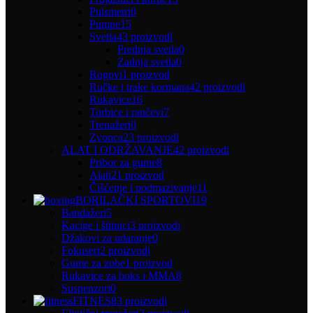
Pulsmetri
0
Pumpe
15
Svetla
43 proizvodi
Prednja svetla
0
Zadnja svetla
0
Rogovi
1 proizvod
Ručke i trake kormana
42 proizvodi
Rukavice
16
Torbice i rančevi
7
Trenažeri
0
Zvonca
23 proizvodi
ALAT I ODRŽAVANJE
42 proizvodi
Pribor za gume
8
Alati
21 proizvod
Čišćenje i podmazivanje
11
BORILAČKI SPORTOVI
19
Bandažeri
5
Kacige i štitnici
3 proizvodi
Džakovi za udaranje
0
Fokuseri
2 proizvodi
Gume za zube
1 proizvod
Rukavice za boks i MMA
8
Suspenzori
0
FITNES
83 proizvodi