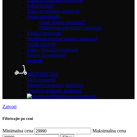
Eliptični trenažeri
2 proizvodi
Sobni bicikli
5
Trake za trčanje
4 proizvodi
Fitnes rekviziti
46
Ostali fitness rekviziti
27
Pilates/joga rekviziti
21 proizvod
Klupe
2 proizvodi
Multifunkcionalne sprave
1 proizvod
Ostale sprave
0
Šipke i tegovi
24 proizvodi
Sprave za veslanje
0
Steperi
0
TROTINETI
16
Dečji trotineti
8
Električni trotineti
3 proizvodi
Freestyle trotineti
1 proizvod
Skateboard
4 proizvodi
Zatvori
Filtrirajte po ceni
Minimalna cena
Maksimalna cena