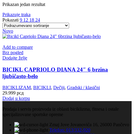
Prikazan jedan rezultat
Prikazuje traka
Pokazati
9
12
18
24
Novo
Add to compare
Brz pogled
Dodajte želje
BICIKL CAPRIOLO DIANA 24″ 6 brzina
ljubičasto-belo
BICIKLIZAM
,
BICIKLI
,
Dečiji
,
Gradski / klasični
29.999
рсд
Dodaj u korpu
Prodaja i servis proizvoda iz oblasti biciklizma, fitnesa i ostale
specijalizovane sportske opreme
Zmaj Jove Jovanovića 16, 26000 Pančevo
Telefon: 013/332-920