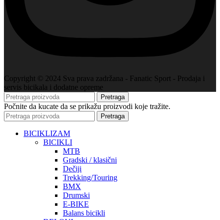
Copyright © 2024 Sva prava zadržana - Fanatic Sport - Prodaja i
servis bicikala i dodatne opreme
Pretraga
Počnite da kucate da se prikažu proizvodi koje tražite.
Pretraga
BICIKLIZAM
BICIKLI
MTB
Gradski / klasični
Dečiji
Trekking/Touring
BMX
Drumski
E-BIKE
Balans bicikli