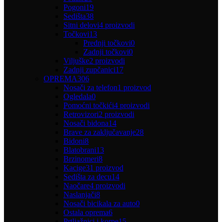
Pogoni
19
Sedišta
38
Sitni delovi
4 proizvodi
Točkovi
13
Prednji točkovi
0
Zadnji točkovi
0
Viljuške
2 proizvodi
Zadnji zupčanici
17
OPREMA
306
Nosači za telefon
1 proizvod
Ogledala
0
Pomoćni točkići
4 proizvodi
Retrovizori
2 proizvodi
Nosači bidona
14
Brave za zaključavanje
28
Bidoni
8
Blatobrani
13
Brzinomeri
8
Kacige
31 proizvod
Sedišta za decu
14
Naočare
4 proizvodi
Naslanjači
8
Nosači bicikala za auto
0
Ostala oprema
6
Prtljažnici i korpe
15