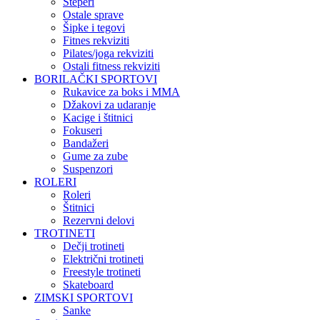
Steperi
Ostale sprave
Šipke i tegovi
Fitnes rekviziti
Pilates/joga rekviziti
Ostali fitness rekviziti
BORILAČKI SPORTOVI
Rukavice za boks i MMA
Džakovi za udaranje
Kacige i štitnici
Fokuseri
Bandažeri
Gume za zube
Suspenzori
ROLERI
Roleri
Štitnici
Rezervni delovi
TROTINETI
Dečji trotineti
Električni trotineti
Freestyle trotineti
Skateboard
ZIMSKI SPORTOVI
Sanke