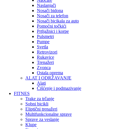
Naočare
Naslanjači
Nosači bidona
Nosači za telefon
Nosači bicikala za auto
Pomoćni točkići
Prtljažnici i korpe
Pulsmetri
Pumpe
Svetla
Retrovizori
Rukavice
Trenažeri
Zvonca
Ostala oprema
ALAT I ODRŽAVANJE
Alati
Čišćenje i podmazivanje
FITNES
Trake za trčanje
Sobni bicikli
Eliptični trenažeri
Multifunkcionalne sprave
Sprave za veslanje
Klupe