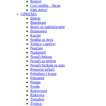
Rogovi
Cevi sedišta – šticne
Sitni delovi
OPREMA
Bidoni
Blatobrani
Brave za zaključavanje
Brzinomeri
Kacige
Sedišta za decu
Torbice i rančevi
Naočare
Naslanjači
Nosači bidona
Nosači za telefon
Nosači bicikala za auto
Pomoćni točkići
Prtljažnici i korpe
Pulsmetri
Pumpe
Svetla
Retrovizori
Rukavice
Trenažeri
Zvonca