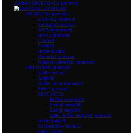
ZIMSKI SPORTOVI
21 proizvod
BICIKLIZAM
1.008
BICIKLI
184 proizvodi
E-BIKE
2 proizvodi
Trekking/Touring
13
MTB
44 proizvodi
BMX
3 proizvodi
Cruiser
0
Dečiji
89
Balans bicikli
7
Drumski
1 proizvod
Gradski / klasični
24 proizvodi
DELOVI
492 proizvodi
E-bike delovi
0
Rogovi
0
Ručke i trake kormana
0
Šelne
1 proizvod
MENJAČI
35
Ručice menjača
15
Prednji menjači
0
Zadnji menjači
11
Sajle i bužiri menjača
4 proizvodi
Bužiri i sajle
20
Cevi sedišta – šticne
12
Felne i žice
8