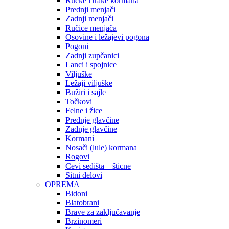
Ručke i trake kormana
Prednji menjači
Zadnji menjači
Ručice menjača
Osovine i ležajevi pogona
Pogoni
Zadnji zupčanici
Lanci i spojnice
Viljuške
Ležaji viljuške
Bužiri i sajle
Točkovi
Felne i žice
Prednje glavčine
Zadnje glavčine
Kormani
Nosači (lule) kormana
Rogovi
Cevi sedišta – šticne
Sitni delovi
OPREMA
Bidoni
Blatobrani
Brave za zaključavanje
Brzinomeri