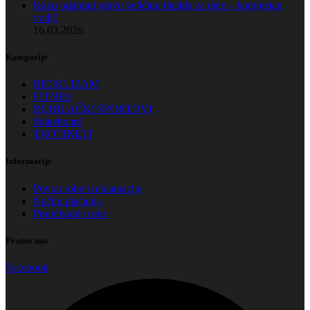
Kako odabrati pravu veličinu bicikla za dete – kompletan
vodič
16.03.2026.
Kategorije
BICIKLIZAM
FITNES
BORILAČKI SPORTOVI
Skateboard
TROTINETI
Informacije
Povrat robe i reklamacije
Načini plaćanja
Poručivanje robe
Pratite nas
Facebook