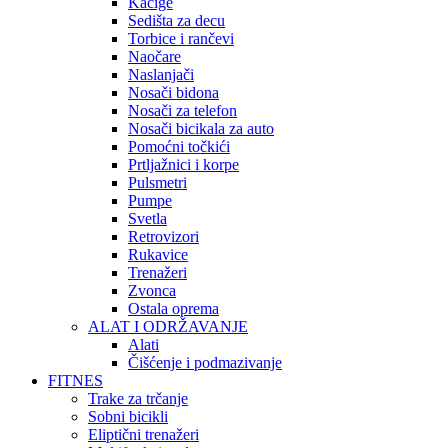
Kacige
Sedišta za decu
Torbice i rančevi
Naočare
Naslanjači
Nosači bidona
Nosači za telefon
Nosači bicikala za auto
Pomoćni točkići
Prtljažnici i korpe
Pulsmetri
Pumpe
Svetla
Retrovizori
Rukavice
Trenažeri
Zvonca
Ostala oprema
ALAT I ODRŽAVANJE
Alati
Čišćenje i podmazivanje
FITNES
Trake za trčanje
Sobni bicikli
Eliptični trenažeri