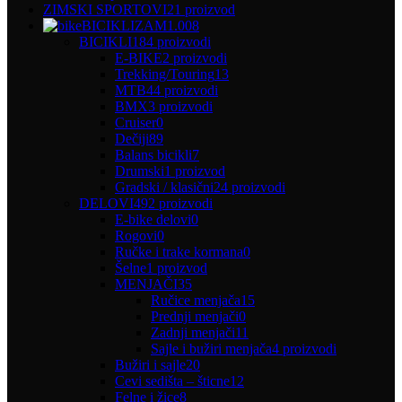
ZIMSKI SPORTOVI
21 proizvod
BICIKLIZAM
1.008
BICIKLI
184 proizvodi
E-BIKE
2 proizvodi
Trekking/Touring
13
MTB
44 proizvodi
BMX
3 proizvodi
Cruiser
0
Dečiji
89
Balans bicikli
7
Drumski
1 proizvod
Gradski / klasični
24 proizvodi
DELOVI
492 proizvodi
E-bike delovi
0
Rogovi
0
Ručke i trake kormana
0
Šelne
1 proizvod
MENJAČI
35
Ručice menjača
15
Prednji menjači
0
Zadnji menjači
11
Sajle i bužiri menjača
4 proizvodi
Bužiri i sajle
20
Cevi sedišta – šticne
12
Felne i žice
8