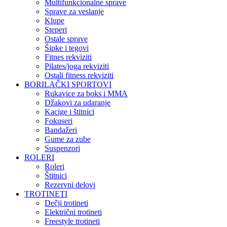
Multifunkcionalne sprave
Sprave za veslanje
Klupe
Steperi
Ostale sprave
Šipke i tegovi
Fitnes rekviziti
Pilates/joga rekviziti
Ostali fitness rekviziti
BORILAČKI SPORTOVI
Rukavice za boks i MMA
Džakovi za udaranje
Kacige i štitnici
Fokuseri
Bandažeri
Gume za zube
Suspenzori
ROLERI
Roleri
Štitnici
Rezervni delovi
TROTINETI
Dečji trotineti
Električni trotineti
Freestyle trotineti