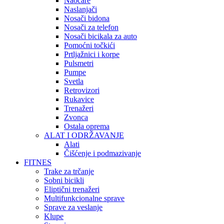
Naočare
Naslanjači
Nosači bidona
Nosači za telefon
Nosači bicikala za auto
Pomoćni točkići
Prtljažnici i korpe
Pulsmetri
Pumpe
Svetla
Retrovizori
Rukavice
Trenažeri
Zvonca
Ostala oprema
ALAT I ODRŽAVANJE
Alati
Čišćenje i podmazivanje
FITNES
Trake za trčanje
Sobni bicikli
Eliptični trenažeri
Multifunkcionalne sprave
Sprave za veslanje
Klupe