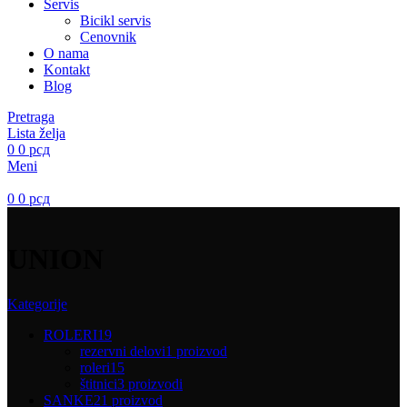
Servis
Bicikl servis
Cenovnik
O nama
Kontakt
Blog
Pretraga
Lista želja
0
0
рсд
Meni
0
0
рсд
UNION
Kategorije
ROLERI
19
rezervni delovi
1 proizvod
roleri
15
štitnici
3 proizvodi
SANKE
21 proizvod