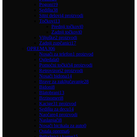
Pogoni
19
Sedišta
38
Sitni delovi
4 proizvodi
Točkovi
13
Prednji točkovi
0
Zadnji točkovi
0
Viljuške
2 proizvodi
Zadnji zupčanici
17
OPREMA
306
Nosači za telefon
1 proizvod
Ogledala
0
Pomoćni točkići
4 proizvodi
Retrovizori
2 proizvodi
Nosači bidona
14
Brave za zaključavanje
28
Bidoni
8
Blatobrani
13
Brzinomeri
8
Kacige
31 proizvod
Sedišta za decu
14
Naočare
4 proizvodi
Naslanjači
8
Nosači bicikala za auto
0
Ostala oprema
6
Prtljažnici i korpe
15