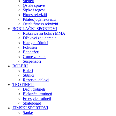
Steperi
Ostale sprave
Šipke i tegovi
Fitnes rekviziti
Pilates/joga rekviziti
Ostali fitness rekviziti
BORILAČKI SPORTOVI
Rukavice za boks i MMA
Džakovi za udaranje
Kacige i štitnici
Fokuseri
Bandažeri
Gume za zube
Suspenzori
ROLERI
Roleri
Štitnici
Rezervni delovi
TROTINETI
Dečji trotineti
Električni trotineti
Freestyle trotineti
Skateboard
ZIMSKI SPORTOVI
Sanke