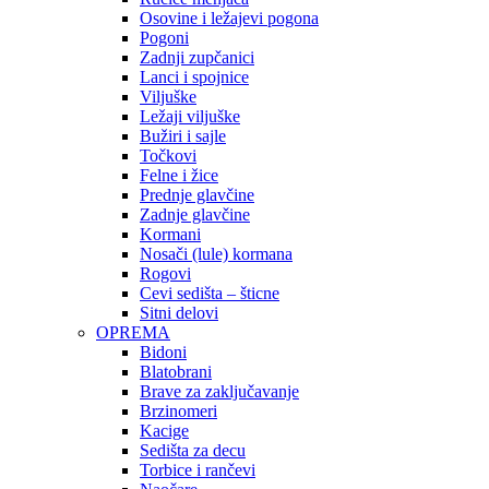
Osovine i ležajevi pogona
Pogoni
Zadnji zupčanici
Lanci i spojnice
Viljuške
Ležaji viljuške
Bužiri i sajle
Točkovi
Felne i žice
Prednje glavčine
Zadnje glavčine
Kormani
Nosači (lule) kormana
Rogovi
Cevi sedišta – šticne
Sitni delovi
OPREMA
Bidoni
Blatobrani
Brave za zaključavanje
Brzinomeri
Kacige
Sedišta za decu
Torbice i rančevi