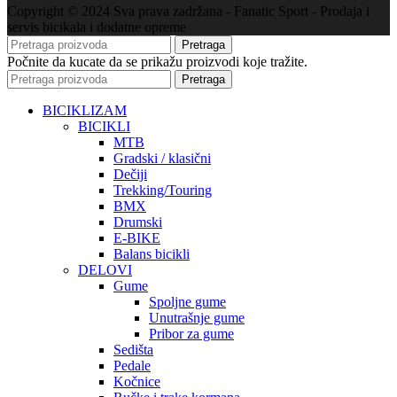
Copyright © 2024 Sva prava zadržana - Fanatic Sport - Prodaja i
servis bicikala i dodatne opreme
Pretraga
Počnite da kucate da se prikažu proizvodi koje tražite.
Pretraga
BICIKLIZAM
BICIKLI
MTB
Gradski / klasični
Dečiji
Trekking/Touring
BMX
Drumski
E-BIKE
Balans bicikli
DELOVI
Gume
Spoljne gume
Unutrašnje gume
Pribor za gume
Sedišta
Pedale
Kočnice