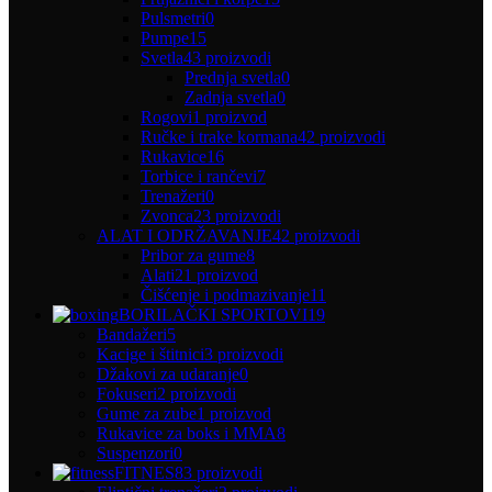
Pulsmetri
0
Pumpe
15
Svetla
43 proizvodi
Prednja svetla
0
Zadnja svetla
0
Rogovi
1 proizvod
Ručke i trake kormana
42 proizvodi
Rukavice
16
Torbice i rančevi
7
Trenažeri
0
Zvonca
23 proizvodi
ALAT I ODRŽAVANJE
42 proizvodi
Pribor za gume
8
Alati
21 proizvod
Čišćenje i podmazivanje
11
BORILAČKI SPORTOVI
19
Bandažeri
5
Kacige i štitnici
3 proizvodi
Džakovi za udaranje
0
Fokuseri
2 proizvodi
Gume za zube
1 proizvod
Rukavice za boks i MMA
8
Suspenzori
0
FITNES
83 proizvodi