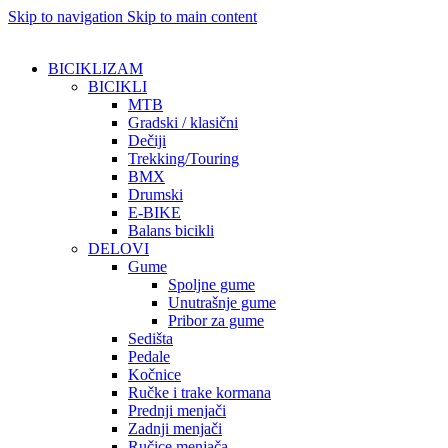
Skip to navigation
Skip to main content
BICIKLIZAM
BICIKLI
MTB
Gradski / klasični
Dečiji
Trekking/Touring
BMX
Drumski
E-BIKE
Balans bicikli
DELOVI
Gume
Spoljne gume
Unutrašnje gume
Pribor za gume
Sedišta
Pedale
Kočnice
Ručke i trake kormana
Prednji menjači
Zadnji menjači
Ručice menjača