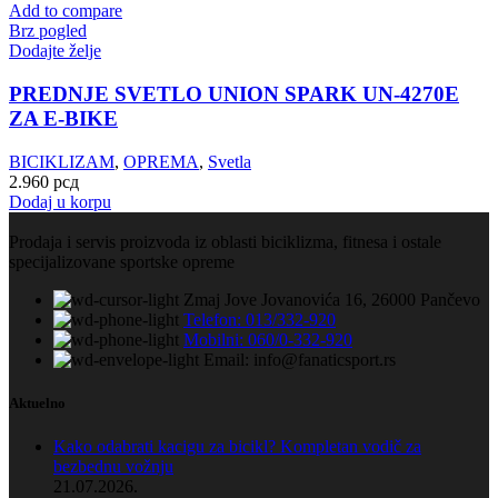
Add to compare
Brz pogled
Dodajte želje
PREDNJE SVETLO UNION SPARK UN-4270E
ZA E-BIKE
BICIKLIZAM
,
OPREMA
,
Svetla
2.960
рсд
Dodaj u korpu
Prodaja i servis proizvoda iz oblasti biciklizma, fitnesa i ostale
specijalizovane sportske opreme
Zmaj Jove Jovanovića 16, 26000 Pančevo
Telefon: 013/332-920
Mobilni: 060/0-332-920
Email: info@fanaticsport.rs
Aktuelno
Kako odabrati kacigu za bicikl? Kompletan vodič za
bezbednu vožnju
21.07.2026.