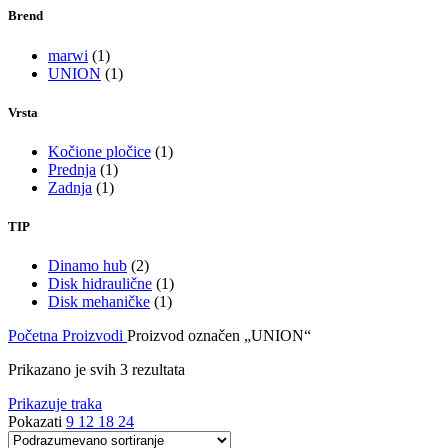
Brend
marwi
(1)
UNION
(1)
Vrsta
Kočione pločice
(1)
Prednja
(1)
Zadnja
(1)
TIP
Dinamo hub
(2)
Disk hidraulične
(1)
Disk mehaničke
(1)
Početna
Proizvodi
Proizvod označen „UNION“
Prikazano je svih 3 rezultata
Prikazuje traka
Pokazati
9
12
18
24