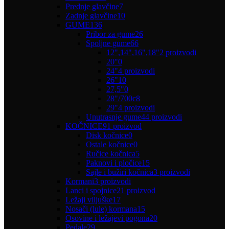
Prednje glavčine
7
Zadnje glavčine
10
GUME
136
Pribor za gume
26
Spoljne gume
66
12",14",16",18"
2 proizvodi
20"
0
24"
4 proizvodi
26"
10
27,5"
0
28"/700c
8
29"
4 proizvodi
Unutrasnje gume
44 proizvodi
KOČNICE
91 proizvod
Disk kočnice
0
Ostale kočnice
0
Ručice kočnica
5
Paknovi i pločice
15
Sajle i bužiri kočnica
3 proizvodi
Kormani
3 proizvodi
Lanci i spojnice
21 proizvod
Ležaji viljuške
17
Nosači (lule) kormana
15
Osovine i ležajevi pogona
20
Pedale
29