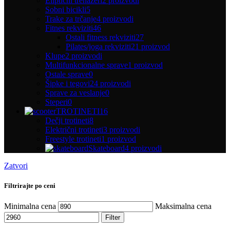
Eliptični trenažeri
2 proizvodi
Sobni bicikli
5
Trake za trčanje
4 proizvodi
Fitnes rekviziti
46
Ostali fitness rekviziti
27
Pilates/joga rekviziti
21 proizvod
Klupe
2 proizvodi
Multifunkcionalne sprave
1 proizvod
Ostale sprave
0
Šipke i tegovi
24 proizvodi
Sprave za veslanje
0
Steperi
0
TROTINETI
16
Dečji trotineti
8
Električni trotineti
3 proizvodi
Freestyle trotineti
1 proizvod
Skateboard
4 proizvodi
Zatvori
Filtrirajte po ceni
Minimalna cena
Maksimalna cena
Filter