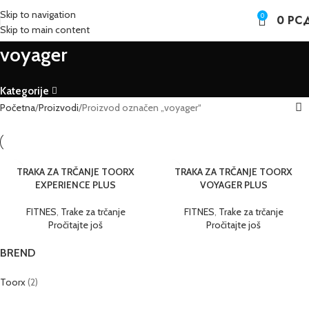
Skip to navigation
0
0
РС
Skip to main content
voyager
Kategorije
Početna
Proizvodi
Proizvod označen „voyager“
TRAKA ZA TRČANJE TOORX
TRAKA ZA TRČANJE TOORX
EXPERIENCE PLUS
VOYAGER PLUS
FITNES
,
Trake za trčanje
FITNES
,
Trake za trčanje
Pročitajte još
Pročitajte još
BREND
Toorx
(2)