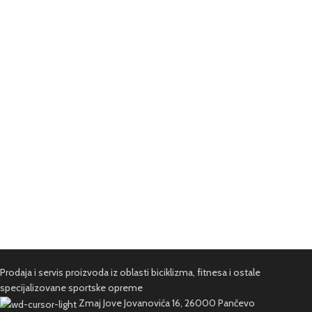
Prodaja i servis proizvoda iz oblasti biciklizma, fitnesa i ostale
specijalizovane sportske opreme
Zmaj Jove Jovanovića 16, 26000 Pančevo