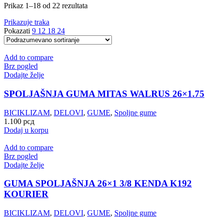
Prikaz 1–18 od 22 rezultata
Prikazuje traka
Pokazati
9
12
18
24
Add to compare
Brz pogled
Dodajte želje
SPOLJAŠNJA GUMA MITAS WALRUS 26×1.75
BICIKLIZAM
,
DELOVI
,
GUME
,
Spoljne gume
1.100
рсд
Dodaj u korpu
Add to compare
Brz pogled
Dodajte želje
GUMA SPOLJAŠNJA 26×1 3/8 KENDA K192
KOURIER
BICIKLIZAM
,
DELOVI
,
GUME
,
Spoljne gume