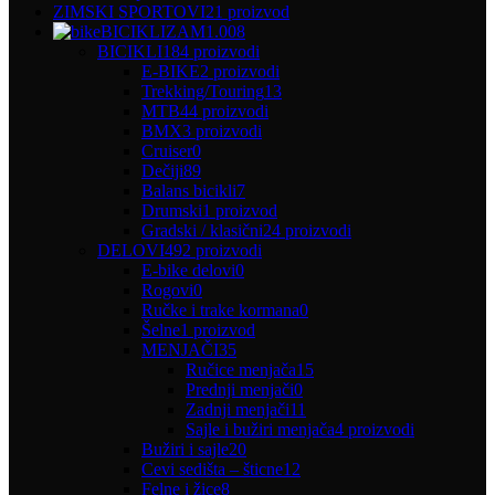
ZIMSKI SPORTOVI
21 proizvod
BICIKLIZAM
1.008
BICIKLI
184 proizvodi
E-BIKE
2 proizvodi
Trekking/Touring
13
MTB
44 proizvodi
BMX
3 proizvodi
Cruiser
0
Dečiji
89
Balans bicikli
7
Drumski
1 proizvod
Gradski / klasični
24 proizvodi
DELOVI
492 proizvodi
E-bike delovi
0
Rogovi
0
Ručke i trake kormana
0
Šelne
1 proizvod
MENJAČI
35
Ručice menjača
15
Prednji menjači
0
Zadnji menjači
11
Sajle i bužiri menjača
4 proizvodi
Bužiri i sajle
20
Cevi sedišta – šticne
12
Felne i žice
8