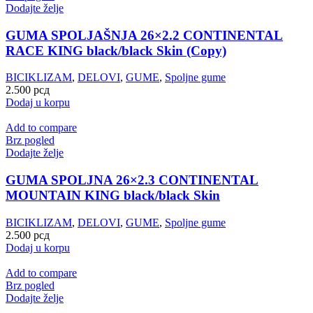
Dodajte želje
GUMA SPOLJAŠNJA 26×2.2 CONTINENTAL
RACE KING black/black Skin (Copy)
BICIKLIZAM
,
DELOVI
,
GUME
,
Spoljne gume
2.500
рсд
Dodaj u korpu
Add to compare
Brz pogled
Dodajte želje
GUMA SPOLJNA 26×2.3 CONTINENTAL
MOUNTAIN KING black/black Skin
BICIKLIZAM
,
DELOVI
,
GUME
,
Spoljne gume
2.500
рсд
Dodaj u korpu
Add to compare
Brz pogled
Dodajte želje