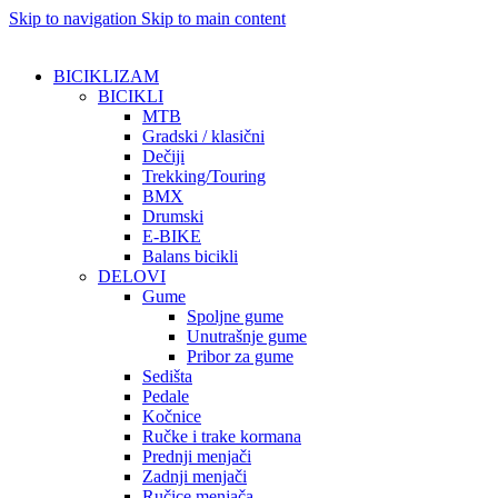
Skip to navigation
Skip to main content
BICIKLIZAM
BICIKLI
MTB
Gradski / klasični
Dečiji
Trekking/Touring
BMX
Drumski
E-BIKE
Balans bicikli
DELOVI
Gume
Spoljne gume
Unutrašnje gume
Pribor za gume
Sedišta
Pedale
Kočnice
Ručke i trake kormana
Prednji menjači
Zadnji menjači
Ručice menjača