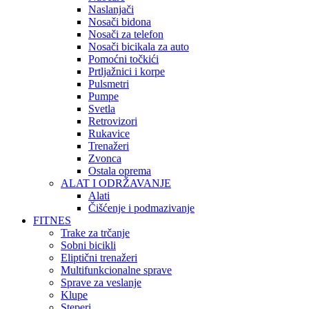
Naslanjači
Nosači bidona
Nosači za telefon
Nosači bicikala za auto
Pomoćni točkići
Prtljažnici i korpe
Pulsmetri
Pumpe
Svetla
Retrovizori
Rukavice
Trenažeri
Zvonca
Ostala oprema
ALAT I ODRŽAVANJE
Alati
Čišćenje i podmazivanje
FITNES
Trake za trčanje
Sobni bicikli
Eliptični trenažeri
Multifunkcionalne sprave
Sprave za veslanje
Klupe
Steperi