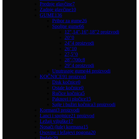
Prednje glavčine
7
Zadnje glavčine
10
GUME
136
Pribor za gume
26
Spoljne gume
66
12",14",16",18"
2 proizvodi
20"
0
24"
4 proizvodi
26"
10
27,5"
0
28"/700c
8
29"
4 proizvodi
Unutrasnje gume
44 proizvodi
KOČNICE
91 proizvod
Disk kočnice
0
Ostale kočnice
0
Ručice kočnica
5
Paknovi i pločice
15
Sajle i bužiri kočnica
3 proizvodi
Kormani
3 proizvodi
Lanci i spojnice
21 proizvod
Ležaji viljuške
17
Nosači (lule) kormana
15
Osovine i ležajevi pogona
20
Pedale
29