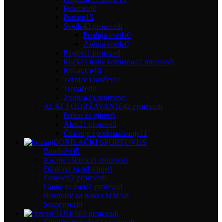
Pulsmetri
0
Pumpe
15
Svetla
43 proizvodi
Prednja svetla
0
Zadnja svetla
0
Rogovi
1 proizvod
Ručke i trake kormana
42 proizvodi
Rukavice
16
Torbice i rančevi
7
Trenažeri
0
Zvonca
23 proizvodi
ALAT I ODRŽAVANJE
42 proizvodi
Pribor za gume
8
Alati
21 proizvod
Čišćenje i podmazivanje
11
BORILAČKI SPORTOVI
19
Bandažeri
5
Kacige i štitnici
3 proizvodi
Džakovi za udaranje
0
Fokuseri
2 proizvodi
Gume za zube
1 proizvod
Rukavice za boks i MMA
8
Suspenzori
0
FITNES
83 proizvodi