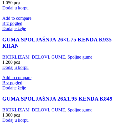
1.050
рсд
Dodaj u korpu
Add to compare
Brz pogled
Dodajte želje
GUMA SPOLJAŠNJA 26×1,75 KENDA K935
KHAN
BICIKLIZAM
,
DELOVI
,
GUME
,
Spoljne gume
1.200
рсд
Dodaj u korpu
Add to compare
Brz pogled
Dodajte želje
GUMA SPOLJAŠNJA 26X1.95 KENDA K849
BICIKLIZAM
,
DELOVI
,
GUME
,
Spoljne gume
1.300
рсд
Dodaj u korpu