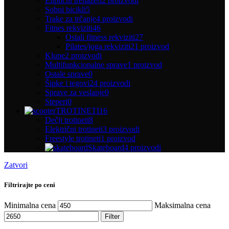
Eliptični trenažeri
2 proizvodi
Sobni bicikli
5
Trake za trčanje
4 proizvodi
Fitnes rekviziti
46
Ostali fitness rekviziti
27
Pilates/joga rekviziti
21 proizvod
Klupe
2 proizvodi
Multifunkcionalne sprave
1 proizvod
Ostale sprave
0
Šipke i tegovi
24 proizvodi
Sprave za veslanje
0
Steperi
0
TROTINETI
16
Dečji trotineti
8
Električni trotineti
3 proizvodi
Freestyle trotineti
1 proizvod
Skateboard
4 proizvodi
Zatvori
Filtrirajte po ceni
Minimalna cena
Maksimalna cena
Filter