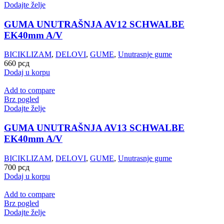
Dodajte želje
GUMA UNUTRAŠNJA AV12 SCHWALBE
EK40mm A/V
BICIKLIZAM
,
DELOVI
,
GUME
,
Unutrasnje gume
660
рсд
Dodaj u korpu
Add to compare
Brz pogled
Dodajte želje
GUMA UNUTRAŠNJA AV13 SCHWALBE
EK40mm A/V
BICIKLIZAM
,
DELOVI
,
GUME
,
Unutrasnje gume
700
рсд
Dodaj u korpu
Add to compare
Brz pogled
Dodajte želje