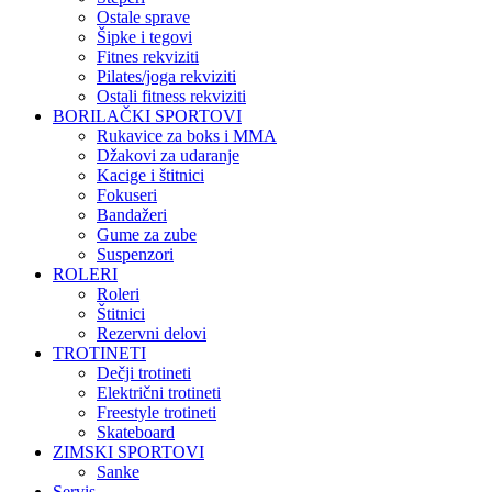
Ostale sprave
Šipke i tegovi
Fitnes rekviziti
Pilates/joga rekviziti
Ostali fitness rekviziti
BORILAČKI SPORTOVI
Rukavice za boks i MMA
Džakovi za udaranje
Kacige i štitnici
Fokuseri
Bandažeri
Gume za zube
Suspenzori
ROLERI
Roleri
Štitnici
Rezervni delovi
TROTINETI
Dečji trotineti
Električni trotineti
Freestyle trotineti
Skateboard
ZIMSKI SPORTOVI
Sanke
Servis