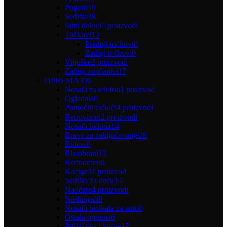
Pogoni
19
Sedišta
38
Sitni delovi
4 proizvodi
Točkovi
13
Prednji točkovi
0
Zadnji točkovi
0
Viljuške
2 proizvodi
Zadnji zupčanici
17
OPREMA
306
Nosači za telefon
1 proizvod
Ogledala
0
Pomoćni točkići
4 proizvodi
Retrovizori
2 proizvodi
Nosači bidona
14
Brave za zaključavanje
28
Bidoni
8
Blatobrani
13
Brzinomeri
8
Kacige
31 proizvod
Sedišta za decu
14
Naočare
4 proizvodi
Naslanjači
8
Nosači bicikala za auto
0
Ostala oprema
6
Prtljažnici i korpe
15