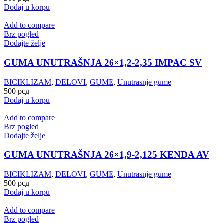
Dodaj u korpu
Add to compare
Brz pogled
Dodajte želje
GUMA UNUTRAŠNJA 26×1,2-2,35 IMPAC SV
BICIKLIZAM
,
DELOVI
,
GUME
,
Unutrasnje gume
500
рсд
Dodaj u korpu
Add to compare
Brz pogled
Dodajte želje
GUMA UNUTRAŠNJA 26×1,9-2,125 KENDA AV
BICIKLIZAM
,
DELOVI
,
GUME
,
Unutrasnje gume
500
рсд
Dodaj u korpu
Add to compare
Brz pogled