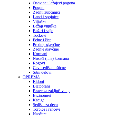
Osovine i ležajevi pogona
Pogoni
Zadnji zupčanici
Lanci i spojnice
Viljuške
Ležaji viljuške
Bužiri i sajle
Točkovi
Felne i žice
Prednje glavčine
Zadnje glavčine
Kormani
Nosači (lule) kormana
Rogovi
Cevi sedišta – šticne
Sitni delovi
OPREMA
Bidoni
Blatobrani
Brave za zaključavanje
Brzinomeri
Kacige
Sedišta za decu
Torbice i rančevi
Naočare