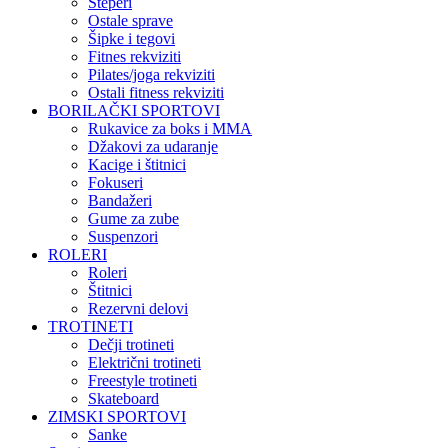
Steperi
Ostale sprave
Šipke i tegovi
Fitnes rekviziti
Pilates/joga rekviziti
Ostali fitness rekviziti
BORILAČKI SPORTOVI
Rukavice za boks i MMA
Džakovi za udaranje
Kacige i štitnici
Fokuseri
Bandažeri
Gume za zube
Suspenzori
ROLERI
Roleri
Štitnici
Rezervni delovi
TROTINETI
Dečji trotineti
Električni trotineti
Freestyle trotineti
Skateboard
ZIMSKI SPORTOVI
Sanke