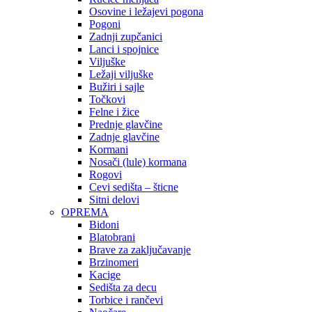
Osovine i ležajevi pogona
Pogoni
Zadnji zupčanici
Lanci i spojnice
Viljuške
Ležaji viljuške
Bužiri i sajle
Točkovi
Felne i žice
Prednje glavčine
Zadnje glavčine
Kormani
Nosači (lule) kormana
Rogovi
Cevi sedišta – šticne
Sitni delovi
OPREMA
Bidoni
Blatobrani
Brave za zaključavanje
Brzinomeri
Kacige
Sedišta za decu
Torbice i rančevi