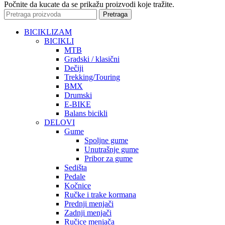
Počnite da kucate da se prikažu proizvodi koje tražite.
Pretraga
BICIKLIZAM
BICIKLI
MTB
Gradski / klasični
Dečiji
Trekking/Touring
BMX
Drumski
E-BIKE
Balans bicikli
DELOVI
Gume
Spoljne gume
Unutrašnje gume
Pribor za gume
Sedišta
Pedale
Kočnice
Ručke i trake kormana
Prednji menjači
Zadnji menjači
Ručice menjača