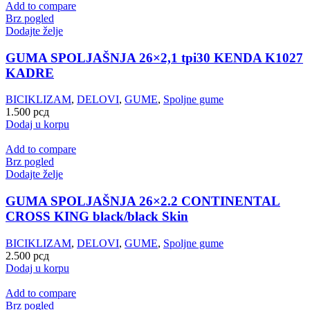
Add to compare
Brz pogled
Dodajte želje
GUMA SPOLJAŠNJA 26×2,1 tpi30 KENDA K1027
KADRE
BICIKLIZAM
,
DELOVI
,
GUME
,
Spoljne gume
1.500
рсд
Dodaj u korpu
Add to compare
Brz pogled
Dodajte želje
GUMA SPOLJAŠNJA 26×2.2 CONTINENTAL
CROSS KING black/black Skin
BICIKLIZAM
,
DELOVI
,
GUME
,
Spoljne gume
2.500
рсд
Dodaj u korpu
Add to compare
Brz pogled