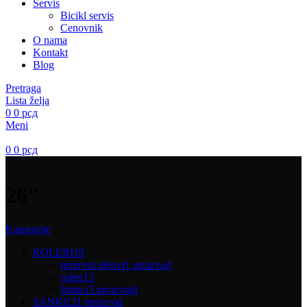
Servis
Bicikl servis
Cenovnik
O nama
Kontakt
Blog
Pretraga
Lista želja
0
0
рсд
Meni
0
0
рсд
26"
Kategorije
ROLERI
19
rezervni delovi
1 proizvod
roleri
15
štitnici
3 proizvodi
SANKE
21 proizvod