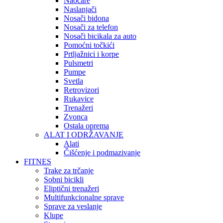
Naočare
Naslanjači
Nosači bidona
Nosači za telefon
Nosači bicikala za auto
Pomoćni točkići
Prtljažnici i korpe
Pulsmetri
Pumpe
Svetla
Retrovizori
Rukavice
Trenažeri
Zvonca
Ostala oprema
ALAT I ODRŽAVANJE
Alati
Čišćenje i podmazivanje
FITNES
Trake za trčanje
Sobni bicikli
Eliptični trenažeri
Multifunkcionalne sprave
Sprave za veslanje
Klupe