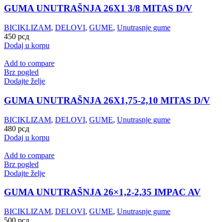
GUMA UNUTRAŠNJA 26X1 3/8 MITAS D/V
BICIKLIZAM
,
DELOVI
,
GUME
,
Unutrasnje gume
450
рсд
Dodaj u korpu
Add to compare
Brz pogled
Dodajte želje
GUMA UNUTRAŠNJA 26X1,75-2,10 MITAS D/V
BICIKLIZAM
,
DELOVI
,
GUME
,
Unutrasnje gume
480
рсд
Dodaj u korpu
Add to compare
Brz pogled
Dodajte želje
GUMA UNUTRAŠNJA 26×1,2-2,35 IMPAC AV
BICIKLIZAM
,
DELOVI
,
GUME
,
Unutrasnje gume
500
рсд