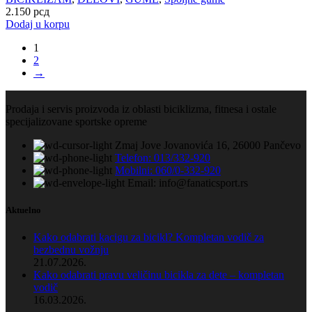
2.150
рсд
Dodaj u korpu
1
2
→
Prodaja i servis proizvoda iz oblasti biciklizma, fitnesa i ostale
specijalizovane sportske opreme
Zmaj Jove Jovanovića 16, 26000 Pančevo
Telefon: 013/332-920
Mobilni: 060/0-332-920
Email: info@fanaticsport.rs
Aktuelno
Kako odabrati kacigu za bicikl? Kompletan vodič za
bezbednu vožnju
21.07.2026.
Kako odabrati pravu veličinu bicikla za dete – kompletan
vodič
16.03.2026.