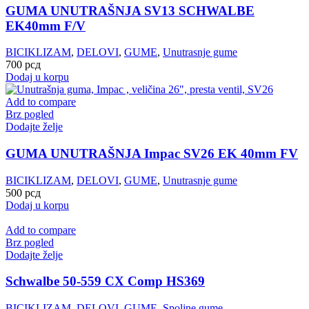
GUMA UNUTRAŠNJA SV13 SCHWALBE
EK40mm F/V
BICIKLIZAM
,
DELOVI
,
GUME
,
Unutrasnje gume
700
рсд
Dodaj u korpu
Add to compare
Brz pogled
Dodajte želje
GUMA UNUTRAŠNJA Impac SV26 EK 40mm FV
BICIKLIZAM
,
DELOVI
,
GUME
,
Unutrasnje gume
500
рсд
Dodaj u korpu
Add to compare
Brz pogled
Dodajte želje
Schwalbe 50-559 CX Comp HS369
BICIKLIZAM
,
DELOVI
,
GUME
,
Spoljne gume